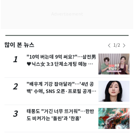
많이 본 뉴스
1
/
2
"10억 버는데 9억 써요?"…삼전男
1
♥닉스女 3:3 단체소개팅 예능 화
제
"배우계 기강 잡아달라"…'4년 공
2
백' 수애, SNS 오픈·프로필 공개
화제
태풍도 "거긴 너무 뜨거워"…한반
3
도 비켜가는 '돌핀'과 '찬홈'