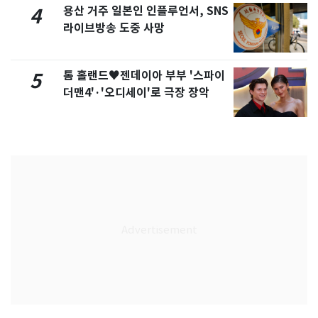
용산 거주 일본인 인플루언서, SNS
4
라이브방송 도중 사망
톰 홀랜드♥젠데이아 부부 '스파이
5
더맨4'·'오디세이'로 극장 장악