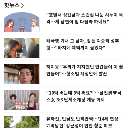
핫뉴스
"호텔서 상간남과 스킨십 나눈 시누이 목
격…제 남편이 입 다물라 하네요"
태국행 기내 그 남자, 잠든 여승객 성추
행…"바지에 체액까지 묻었다"
허지웅 "우리가 지지했던 인간들이 이 꼴
만들어"…형소법 개정안에 발끈
"10억 버는데 9억 써요?"…삼전男♥닉
스女 3:3 단체소개팅 예능 화제
유하진, 민낯도 반짝반짝…'14세 연상
예비남편' 강균성이 반한 청순 미모