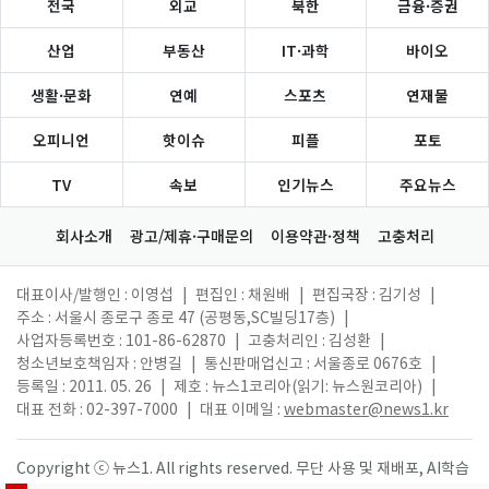
전국
외교
북한
금융·증권
산업
부동산
IT·과학
바이오
생활·문화
연예
스포츠
연재물
오피니언
핫이슈
피플
포토
TV
속보
인기뉴스
주요뉴스
회사소개
광고/제휴·구매문의
이용약관·정책
고충처리
대표이사/발행인 : 이영섭
|
편집인 : 채원배
|
편집국장 : 김기성
|
주소 : 서울시 종로구 종로 47 (공평동,SC빌딩17층)
|
사업자등록번호 : 101-86-62870
|
고충처리인 : 김성환
|
청소년보호책임자 : 안병길
|
통신판매업신고 : 서울종로 0676호
|
등록일 : 2011. 05. 26
|
제호 : 뉴스1코리아(읽기: 뉴스원코리아)
|
대표 전화 : 02-397-7000
|
대표 이메일 :
webmaster@news1.kr
Copyright ⓒ 뉴스1. All rights reserved. 무단 사용 및 재배포, AI학습