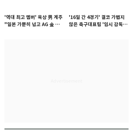
'역대 최고 멤버' 육상 男 계주
'16일 간 4경기' 결코 가볍지
"일본 가뿐히 넘고 AG 金 따겠
않은 축구대표팀 '임시 감독'
다"
무게