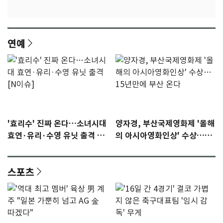
연예
'효리수' 진짜 온다…소녀시대
양자경, 부산국제영화제 '올해
효연·유리·수영 유닛 출격 [N
의 아시아영화인상' 수상…15
이슈]
년만에 부산 온다
스포츠