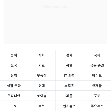
정치
사회
경제
국제
전국
외교
북한
금융·증권
산업
부동산
IT·과학
바이오
생활·문화
연예
스포츠
연재물
오피니언
핫이슈
피플
포토
TV
속보
인기뉴스
주요뉴스