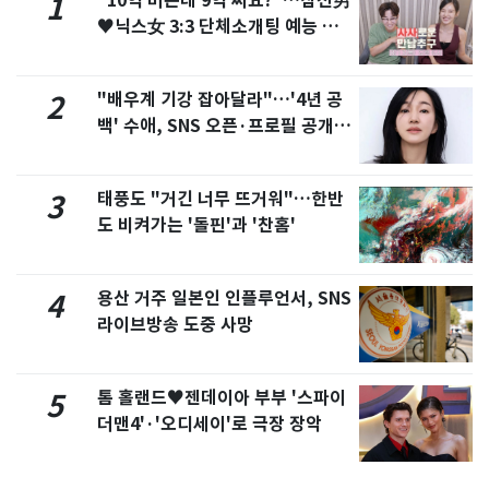
"10억 버는데 9억 써요?"…삼전男
1
♥닉스女 3:3 단체소개팅 예능 화
제
"배우계 기강 잡아달라"…'4년 공
2
백' 수애, SNS 오픈·프로필 공개
화제
태풍도 "거긴 너무 뜨거워"…한반
3
도 비켜가는 '돌핀'과 '찬홈'
용산 거주 일본인 인플루언서, SNS
4
라이브방송 도중 사망
톰 홀랜드♥젠데이아 부부 '스파이
5
더맨4'·'오디세이'로 극장 장악