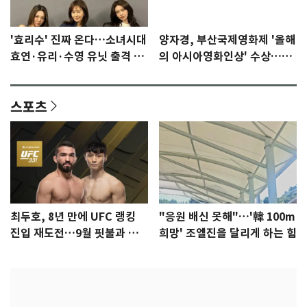
'효리수' 진짜 온다…소녀시대
양자경, 부산국제영화제 '올해
효연·유리·수영 유닛 출격 [N
의 아시아영화인상' 수상…15
이슈]
년만에 부산 온다
스포츠
최두호, 8년 만에 UFC 랭킹
"응원 배신 못해"…'韓 100m
진입 재도전…9월 핏불과 대
희망' 조엘진을 달리게 하는 힘
결