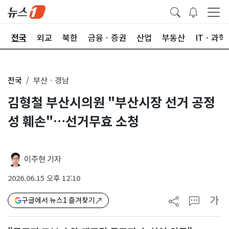
제
전국
외교
북한
금융ㆍ증권
산업
부동산
ITㆍ과학
전국
부산ㆍ경남
김형철 부산시의원 "부산시장 선거 공정
성 훼손"…선거무효 소청
이주현 기자
2026.06.15 오후 12:10
가
구글에서 뉴스1 즐겨찾기