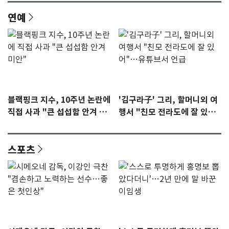
연예
블랙핑크 지수, 10주년 논란에
'김구라子' 그리, 할머니외 여
직접 사과 "큰 섭섭함 안겨 미
행서 "친모 전라도에 잘 있
안"
어"…유튜브서 언급
스포츠