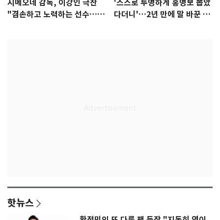
시메오네 감독, 이강인 극찬
'스스로 투명하게 홍명보 뽑았
"겸손하고 노력하는 선수…좋
다더니'…2년 만에 말 바꾼 이
은 첫인상"
임생
핫뉴스
황정민의 또 다른 팬 등장 "지독히 엮이