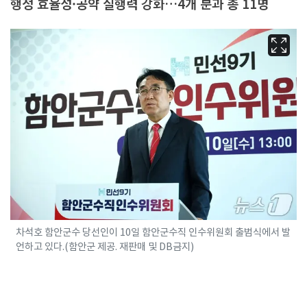
행정 효율성·공약 실행력 강화…4개 분과 총 11명
차석호 함안군수 당선인이 10일 함안군수직 인수위원회 출범식에서 발
언하고 있다.(함안군 제공. 재판매 및 DB금지)