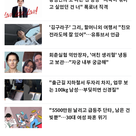
고 싶었던 건 너" 폭로녀 직격
'김구라子' 그리, 할머니외 여행서 "친모
전라도에 잘 있어"…유튜브서 언급
회춘실험 억만장자, '여친 생리혈' 냉동
고 보관…"자궁 내부 궁금해"
"출근길 지하철서 두자리 차지, 업무 보
는 100㎏ 남성…부딪히면 신경질"
"5500만원 날리고 급등주 단타, 남은 건
빚뿐"…30대 여성 파혼 위기