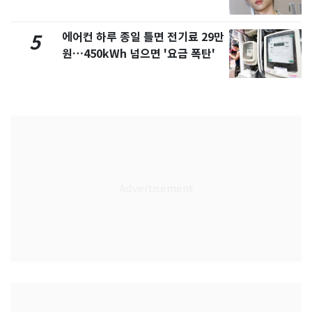
에어컨 하루 종일 틀면 전기료 29만
5
원…450kWh 넘으면 '요금 폭탄'