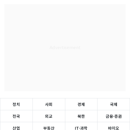
정치
사회
경제
국제
전국
외교
북한
금융·증권
산업
부동산
IT·과학
바이오