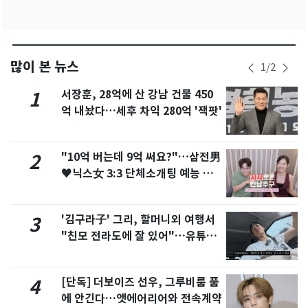
많이 본 뉴스
1
/
2
서장훈, 28억에 산 강남 건물 450
1
억 내놨다…세후 차익 280억 '잭팟'
"10억 버는데 9억 써요?"…삼전男
2
♥닉스女 3:3 단체소개팅 예능 화
제
'김구라子' 그리, 할머니외 여행서
3
"친모 전라도에 잘 있어"…유튜브
서 언급
[단독] 더보이즈 선우, 그루비룸 품
4
에 안긴다…앳에어리어와 전속계약