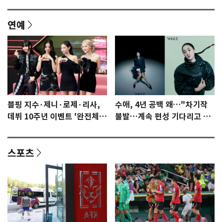
연예
블핑 지수·제니·로제·리사,
수애, 4년 공백 왜…"차기작
데뷔 10주년 이벤트 '완전체'
불발…계속 편성 기다리고 있
참석 확정…기대감 UP
다"
스포츠