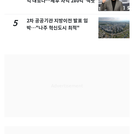
억 내놨다…세후 차익 280억 '잭팟'
2차 공공기관 지방이전 발표 임
5
박…"나주 혁신도시 최적"