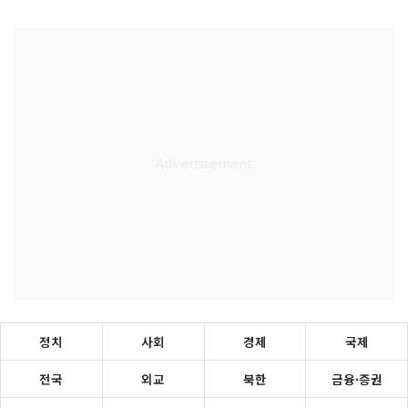
정치
사회
경제
국제
전국
외교
북한
금융·증권