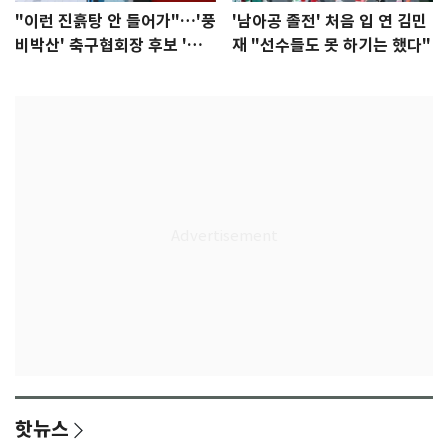
"이런 진흙탕 안 들어가"…'풍
'남아공 졸전' 처음 입 연 김민
비박산' 축구협회장 후보 '실
재 "선수들도 못 하기는 했다"
종'
핫뉴스