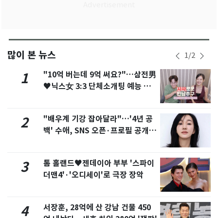
많이 본 뉴스
1
/
2
"10억 버는데 9억 써요?"…삼전男
1
♥닉스女 3:3 단체소개팅 예능 화
제
"배우계 기강 잡아달라"…'4년 공
2
백' 수애, SNS 오픈·프로필 공개
화제
톰 홀랜드♥젠데이아 부부 '스파이
3
더맨4'·'오디세이'로 극장 장악
서장훈, 28억에 산 강남 건물 450
4