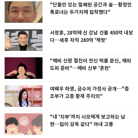
"단둘만 있는 밀폐된 공간과 술…황정민
폭로녀는 두가지에 집착했다"
서장훈, 28억에 산 강남 건물 450억 내놨
다…세후 차익 280억 '잭팟'
"예비 신랑 절친이 전신 먹물 문신, 해외
도피 준비"…예비 신부 '혼란'
여배우 하영, 금수저 가정사 공개…"증
조부가 고종 황제 주치의"
"내 '치부'까지 시모에게 보고하는 남
편…집이 감옥 같다" 아내 고통