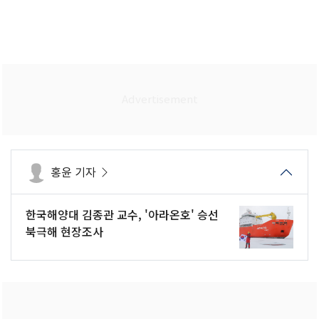
홍윤 기자
한국해양대 김종관 교수, '아라온호' 승선
북극해 현장조사