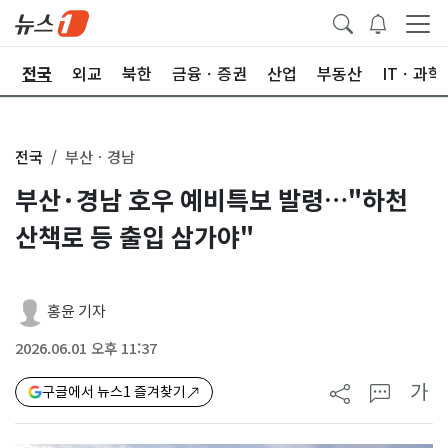
제
전국
외교
북한
금융ㆍ증권
산업
부동산
ITㆍ과학
전국
부산ㆍ경남
부산·경남 호우 예비특보 발령…"하천
산책로 등 출입 삼가야"
홍윤 기자
2026.06.01 오후 11:37
가
구글에서 뉴스1 즐겨찾기