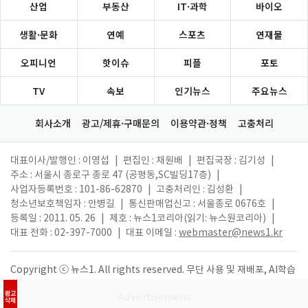
산업
부동산
IT·과학
바이오
생활·문화
연예
스포츠
연재물
오피니언
핫이슈
피플
포토
TV
속보
인기뉴스
주요뉴스
회사소개
광고/제휴·구매문의
이용약관·정책
고충처리
대표이사/발행인 : 이영섭
|
편집인 : 채원배
|
편집국장 : 김기성
|
주소 : 서울시 종로구 종로 47 (공평동,SC빌딩17층)
|
사업자등록번호 : 101-86-62870
|
고충처리인 : 김성환
|
청소년보호책임자 : 안병길
|
통신판매업신고 : 서울종로 0676호
|
등록일 : 2011. 05. 26
|
제호 : 뉴스1코리아(읽기: 뉴스원코리아)
|
대표 전화 : 02-397-7000
|
대표 이메일 :
webmaster@news1.kr
Copyright ⓒ 뉴스1. All rights reserved. 무단 사용 및 재배포, AI학습
활용 금지.
광고
삭제