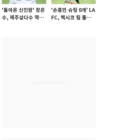
'돌아온 신인왕' 장은
'손흥민 슈팅 0개' LA
수, 제주삼다수 역전
FC, 멕시코 팀 톨루
우승…생애 첫승 감
카에 1-0 진땀승
격