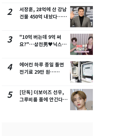
서 언급
서장훈, 28억에 산 강남
회춘실험 억만
2
7
건물 450억 내놨다…세
친 생리혈' 냉동고 보
후 차익 280억 '잭팟'
관…"자궁 
해"
"10억 버는데 9억 써
'일타강사' 
3
8
요?"…삼전男♥닉스女
의 마지막 
3:3 단체소개팅 예능 화
으로 끝나버린
제
에어컨 하루 종일 틀면
[단독] 경찰,
4
9
전기료 29만 원…
제작사 회장
450kWh 넘으면 '요금
시장법 위반
폭탄'
[단독] 더보이즈 선우,
13호 태풍 '
5
10
그루비룸 품에 안긴다…
키나와·가고
앳에어리어와 전속계약
근…26만명