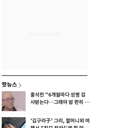
핫뉴스
홍석천 "6개월마다 성병 검
사받는다…그래야 맘 편히 성
생활" 깜짝 고백
'김구라子' 그리, 할머니외 여