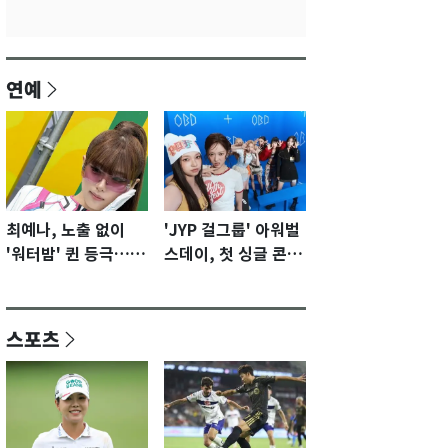
연예
최예나, 노출 없이
'JYP 걸그룹' 아워벌
'워터밤' 퀸 등극…전
스데이, 첫 싱글 콘셉
신 슈트로 신선한 충
트 포토 공개…청량·
격 [N샷]
키치
스포츠