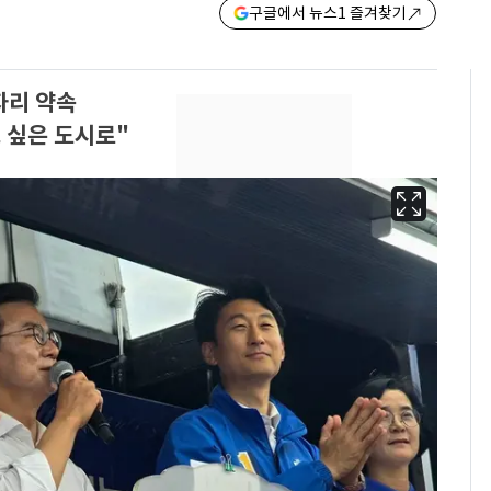
구글에서 뉴스1 즐겨찾기
자리 약속
 싶은 도시로"
'심판 성접대'가 끝 아니
6
었다…축구협회장 출장
에 부인 3회 동반 '펑펑'