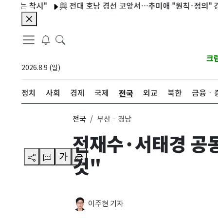
착시"
與 전대 호남 경선 코앞서…추미애 "원칙·정의" 강조 주목
크
2026.8.9 (일)
전국
정치
사회
경제
국제
외교
북한
금융ㆍ
전국
부산ㆍ경남
전재수·서태경 공
가
것"
이주현 기자