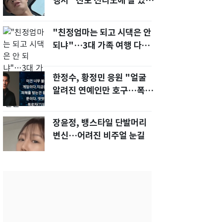
행서 "친모 전라도에 잘 있
어"…유튜브서 언급
"친정엄마는 되고 시댁은 안
되냐"…3대 가족 여행 다녀
오자, 시모 '발끈'
한정수, 황정민 응원 "얼굴
알려진 연예인만 호구…폭로
녀도 신분 공개해라"
장윤정, 뱅스타일 단발머리
변신…어려진 비주얼 눈길