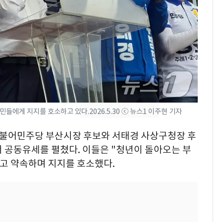
회춘실험 억만장자, '여
7
친 생리혈' 냉동고 보
관…"자궁 내부 궁금
해"
'일타강사' 남편과 아내
8
의 마지막 술자리…비극
으로 끝나버린 17년
[단독] 경찰, '김부장'
9
들에게 지지를 호소하고 있다.2026.5.30 ⓒ 뉴스1 이주현 기자
제작사 회장 수사…자본
시장법 위반 의혹
 더불어민주당 부산시장 후보와 서태경 사상구청장 후
 공동유세를 펼쳤다. 이들은 "청년이 돌아오는 부
13호 태풍 '돌핀' 日오
10
다고 약속하며 지지를 호소했다.
키나와·가고시마현 접
근…26만명 대피령