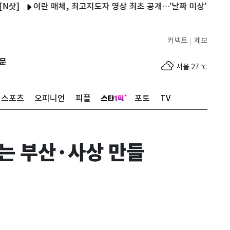
이란 매체, 최고지도자 영상 최초 공개…'날짜 미상' 영상에 의문은 
커넥트
제보
|
제주
28
℃
문
서울
27
℃
부산
25
℃
스포츠
오피니언
피플
포토
TV
대구
27
℃
인천
30
℃
는 부산·사상 만들
광주
31
℃
대전
29
℃
울산
25
℃
강릉
22
℃
제주
28
℃