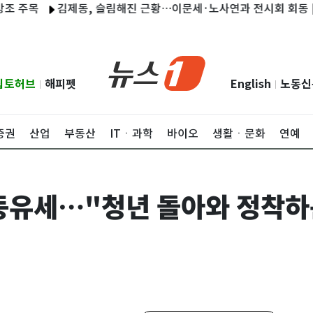
김제동, 슬림해진 근황…이문세·노사연과 전시회 회동 [N샷]
립토허브
해피펫
English
노동신
|
|
증권
산업
부동산
ITㆍ과학
바이오
생활ㆍ문화
연예
동유세…"청년 돌아와 정착하