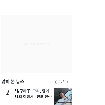
서울
27
℃
부산
25
℃
대구
27
℃
인천
30
℃
광주
31
℃
대전
29
℃
울산
25
℃
강릉
22
℃
제주
28
℃
많이 본 뉴스
1
/
2
'김구라子' 그리, 할머
'심판 성접대
1
6
니외 여행서 "친모 전라
었다…축구
도에 잘 있어"…유튜브
에 부인 3회 