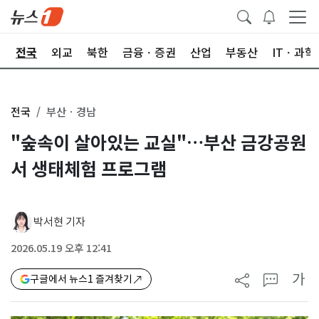
제
전국
외교
북한
금융ㆍ증권
산업
부동산
ITㆍ과학
전국
부산ㆍ경남
"숲속이 살아있는 교실"…부산 금강공원
서 생태체험 프로그램
박서현 기자
2026.05.19 오후 12:41
가
구글에서 뉴스1 즐겨찾기