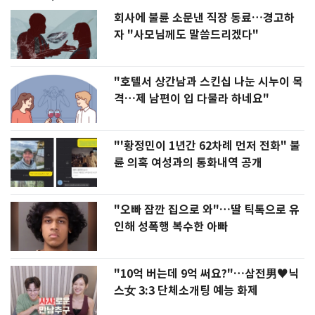
회사에 불륜 소문낸 직장 동료…경고하
자 "사모님께도 말씀드리겠다"
"호텔서 상간남과 스킨십 나눈 시누이 목
격…제 남편이 입 다물라 하네요"
"'황정민이 1년간 62차례 먼저 전화" 불
륜 의혹 여성과의 통화내역 공개
"오빠 잠깐 집으로 와"…딸 틱톡으로 유
인해 성폭행 복수한 아빠
"10억 버는데 9억 써요?"…삼전男♥닉
스女 3:3 단체소개팅 예능 화제