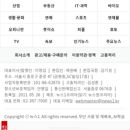
산업
부동산
IT·과학
바이오
생활·문화
연예
스포츠
연재물
오피니언
핫이슈
피플
포토
TV
속보
인기뉴스
주요뉴스
회사소개
광고/제휴·구매문의
이용약관·정책
고충처리
대표이사/발행인 : 이영섭
|
편집인 : 채원배
|
편집국장 : 김기성
|
주소 : 서울시 종로구 종로 47 (공평동,SC빌딩17층)
|
사업자등록번호 : 101-86-62870
|
고충처리인 : 김성환
|
청소년보호책임자 : 안병길
|
통신판매업신고 : 서울종로 0676호
|
등록일 : 2011. 05. 26
|
제호 : 뉴스1코리아(읽기: 뉴스원코리아)
|
대표 전화 : 02-397-7000
|
대표 이메일 :
webmaster@news1.kr
Copyright ⓒ 뉴스1. All rights reserved. 무단 사용 및 재배포, AI학습
활용 금지.
광고
삭제