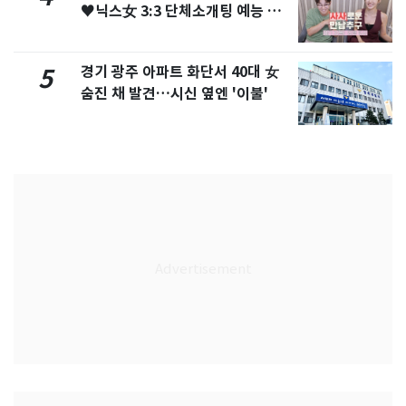
♥닉스女 3:3 단체소개팅 예능 화
제
경기 광주 아파트 화단서 40대 女
5
숨진 채 발견…시신 옆엔 '이불'