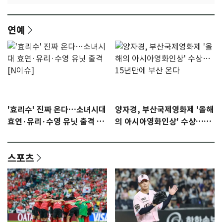
연예
'효리수' 진짜 온다…소녀시대
양자경, 부산국제영화제 '올해
효연·유리·수영 유닛 출격 [N
의 아시아영화인상' 수상…15
이슈]
년만에 부산 온다
스포츠