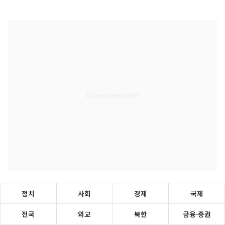
정치
사회
경제
국제
전국
외교
북한
금융·증권