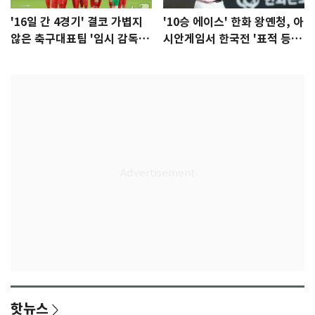
'16일 간 4경기' 결코 가볍지
'10승 에이스' 한화 왕옌청, 아
않은 축구대표팀 '임시 감독'
시안게임서 한국전 '표적 등
무게
판' 가능성
핫뉴스