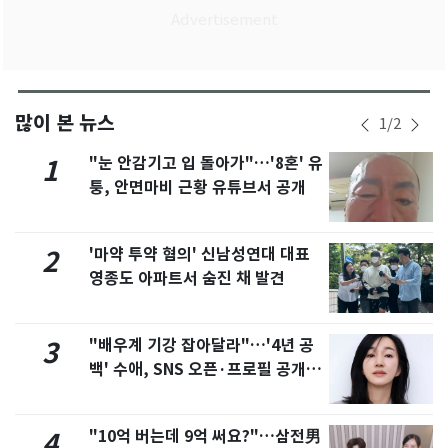
많이 본 뉴스
1
/
2
"눈 안감기고 입 돌아가"…'8혼' 유
1
퉁, 안면마비 근황 유튜브서 공개
'마약 투약 혐의' 신남성연대 대표
2
영종도 아파트서 숨진 채 발견
"배우계 기강 잡아달라"…'4년 공
3
백' 수애, SNS 오픈·프로필 공개
화제
"10억 버는데 9억 써요?"…삼전男
4