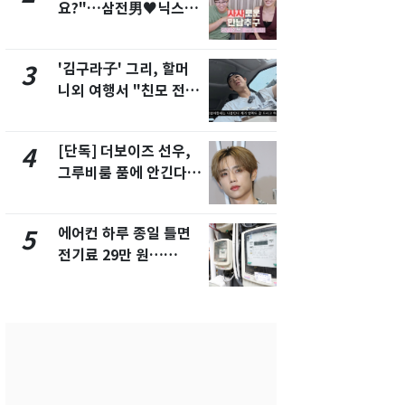
요?"…삼전男♥닉스女
제작사 회장
3:3 단체소개팅 예능 화
시장법 위반
제
'김구라子' 그리, 할머
낮 최고 37
3
8
니외 여행서 "친모 전라
속…전국 곳곳
도에 잘 있어"…유튜브
날씨]
서 언급
[단독] 더보이즈 선우,
[단독]중수
4
9
그루비룸 품에 안긴다…
수사관 경력
앳에어리어와 전속계약
진…법무사·
택' 유지
에어컨 하루 종일 틀면
'심판 성접대
5
10
전기료 29만 원…
었다…축구
450kWh 넘으면 '요금
에 부인 3회 
폭탄'