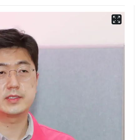
13호 태풍 '돌핀' 日오
6
키나와·가고시마현 접
근…26만명 대피령
[단독] 경찰, '김부장'
7