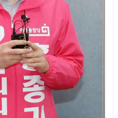
제작사 회장 수사…자본
시장법 위반 의혹
낮 최고 37도 폭염 계
8
속…전국 곳곳 비 [오늘
날씨]
[단독]중수청 가는 검찰
9
수사관 경력 합산 추
진…법무사·집행관 '혜
택' 유지
'심판 성접대'가 끝 아니
10
었다…축구협회장 출장
에 부인 3회 동반 '펑펑'