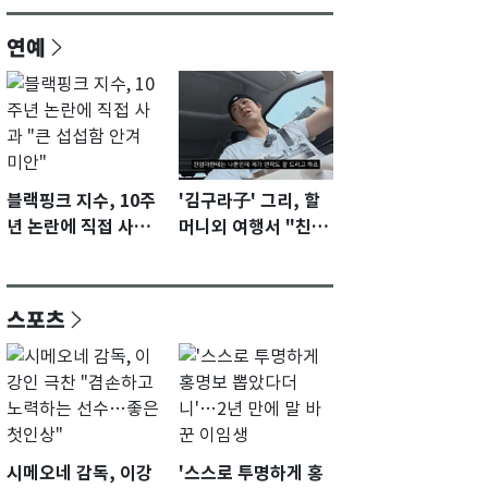
연예
블랙핑크 지수, 10주
'김구라子' 그리, 할
년 논란에 직접 사과
머니외 여행서 "친모
"큰 섭섭함 안겨 미
전라도에 잘 있어"…
안"
유튜브서 언급
스포츠
시메오네 감독, 이강
'스스로 투명하게 홍