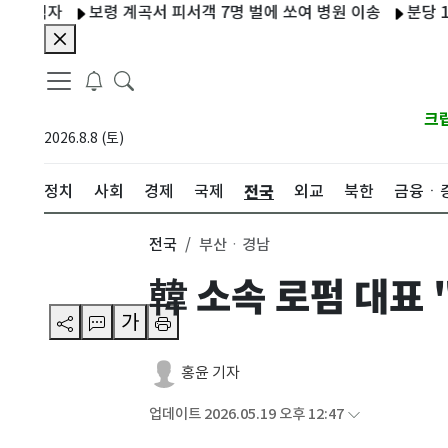
보령 계곡서 피서객 7명 벌에 쏘여 병원 이송
분당 1600세대
크
2026.8.8 (토)
전국
정치
사회
경제
국제
외교
북한
금융ㆍ
전국
부산ㆍ경남
韓 소속 로펌 대표
가
홍윤 기자
업데이트 2026.05.19 오후 12:47