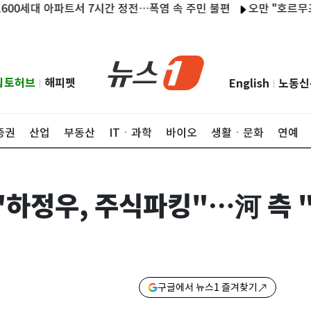
 아파트서 7시간 정전…폭염 속 주민 불편
오만 "호르무즈 협상 
립토허브
해피펫
English
노동신
|
|
증권
산업
부동산
ITㆍ과학
바이오
생활ㆍ문화
연예
 "하정우, 주식파킹"…河 측
구글에서 뉴스1 즐겨찾기