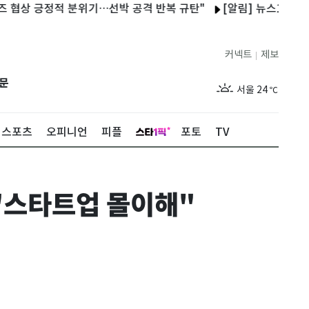
긍정적 분위기…선박 공격 반복 규탄"
[알림] 뉴스1 콘텐츠 저작권
커넥트
제보
|
제주
29
℃
문
서울
24
℃
부산
27
℃
스포츠
오피니언
피플
포토
TV
대구
27
℃
인천
26
℃
 "스타트업 몰이해"
광주
28
℃
대전
27
℃
울산
26
℃
강릉
20
℃
제주
29
℃