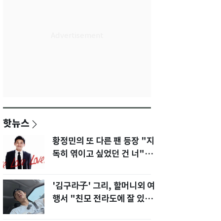
핫뉴스
황정민의 또 다른 팬 등장 "지
독히 엮이고 싶었던 건 너" 폭
로녀 직격
'김구라子' 그리, 할머니외 여
행서 "친모 전라도에 잘 있
어"…유튜브서 언급