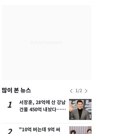
서울
24
℃
부산
27
℃
대구
27
℃
인천
26
℃
광주
28
℃
대전
27
℃
울산
26
℃
강릉
20
℃
많이 본 뉴스
1
/
2
제주
29
℃
서장훈, 28억에 산 강남
13호 태풍 '
1
6
건물 450억 내놨다…세
키나와·가고
후 차익 280억 '잭팟'
근…26만명
"10억 버는데 9억 써
[단독] 경찰,
2
7