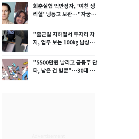
회춘실험 억만장자, '여친 생
리혈' 냉동고 보관…"자궁 내
부 궁금해"
"출근길 지하철서 두자리 차
지, 업무 보는 100㎏ 남성…
부딪히면 신경질"
"5500만원 날리고 급등주 단
타, 남은 건 빚뿐"…30대 여
성 파혼 위기