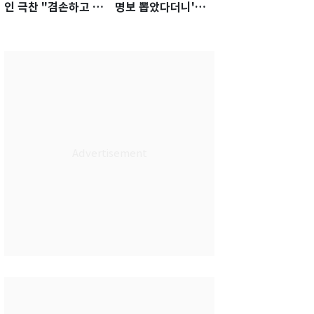
인 극찬 "겸손하고 노
명보 뽑았다더니'…2
력하는 선수…좋은
년 만에 말 바꾼 이임
첫인상"
생