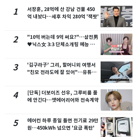
서장훈, 28억에 산 강남 건물 450
1
억 내놨다…세후 차익 280억 '잭팟'
"10억 버는데 9억 써요?"…삼전男
2
♥닉스女 3:3 단체소개팅 예능 화
제
'김구라子' 그리, 할머니외 여행서
3
"친모 전라도에 잘 있어"…유튜브
서 언급
[단독] 더보이즈 선우, 그루비룸 품
4
에 안긴다…앳에어리어와 전속계약
에어컨 하루 종일 틀면 전기료 29만
5
원…450kWh 넘으면 '요금 폭탄'