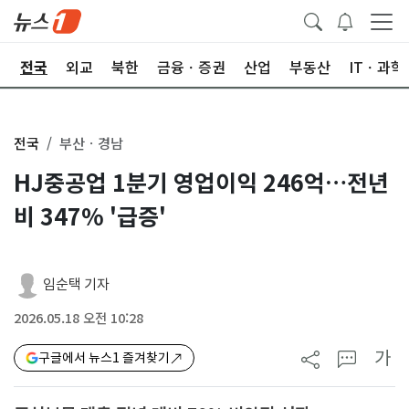
제
전국
외교
북한
금융ㆍ증권
산업
부동산
ITㆍ과학
전국
부산ㆍ경남
HJ중공업 1분기 영업이익 246억…전년
비 347% '급증'
임순택 기자
2026.05.18 오전 10:28
가
구글에서 뉴스1 즐겨찾기