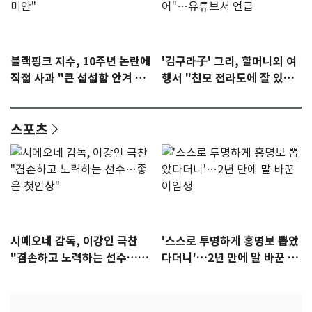
블랙핑크 지수, 10주년 논란에
'김구라子' 그리, 할머니외 여
직접 사과 "큰 섭섭함 안겨 미
행서 "친모 전라도에 잘 있
안"
어"…유튜브서 언급
스포츠
시메오네 감독, 이강인 극찬
'스스로 투명하게 홍명보 뽑았
"겸손하고 노력하는 선수…좋
다더니'…2년 만에 말 바꾼 이
은 첫인상"
임생