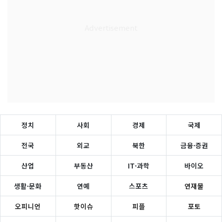
정치
사회
경제
국제
전국
외교
북한
금융·증권
산업
부동산
IT·과학
바이오
생활·문화
연예
스포츠
연재물
오피니언
핫이슈
피플
포토