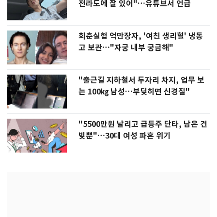
전라도에 잘 있어"…유튜브서 언급
회춘실험 억만장자, '여친 생리혈' 냉동
고 보관…"자궁 내부 궁금해"
"출근길 지하철서 두자리 차지, 업무 보
는 100㎏ 남성…부딪히면 신경질"
"5500만원 날리고 급등주 단타, 남은 건
빚뿐"…30대 여성 파혼 위기