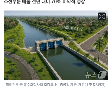
조선부문 매출 전년 대비 70% 비약적 성장
필리핀 따굼 홍수조절사업 조감도. HJ중공업 제공. 재판매 및 DB금지)