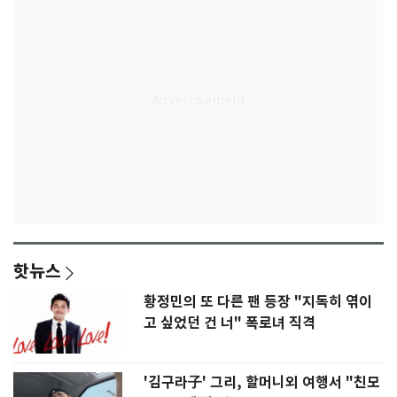
핫뉴스
황정민의 또 다른 팬 등장 "지독히 엮이
고 싶었던 건 너" 폭로녀 직격
'김구라子' 그리, 할머니외 여행서 "친모