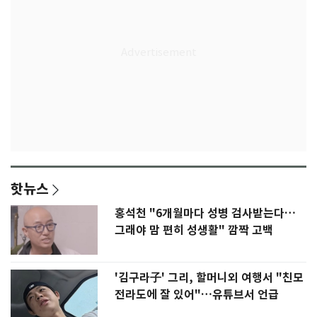
핫뉴스
홍석천 "6개월마다 성병 검사받는다…
그래야 맘 편히 성생활" 깜짝 고백
'김구라子' 그리, 할머니외 여행서 "친모
전라도에 잘 있어"…유튜브서 언급