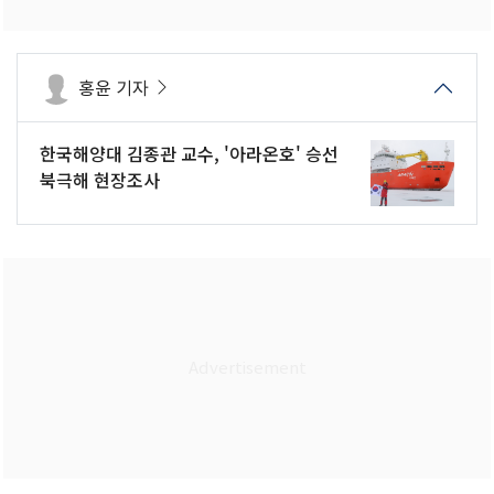
홍윤 기자
한국해양대 김종관 교수, '아라온호' 승선
북극해 현장조사