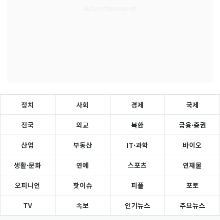
정치
사회
경제
국제
전국
외교
북한
금융·증권
산업
부동산
IT·과학
바이오
생활·문화
연예
스포츠
연재물
오피니언
핫이슈
피플
포토
TV
속보
인기뉴스
주요뉴스