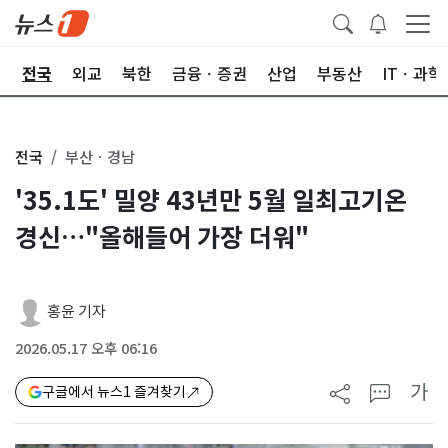
제
전국
외교
북한
금융ㆍ증권
산업
부동산
ITㆍ과학
전국
부산ㆍ경남
'35.1도' 밀양 43년만 5월 일최고기온
경신…"올해들어 가장 더워"
홍윤 기자
2026.05.17 오후 06:16
가
구글에서 뉴스1 즐겨찾기