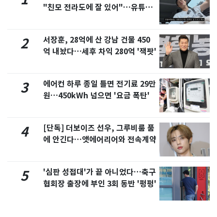
"친모 전라도에 잘 있어"…유튜브
서 언급
서장훈, 28억에 산 강남 건물 450
2
억 내놨다…세후 차익 280억 '잭팟'
에어컨 하루 종일 틀면 전기료 29만
3
원…450kWh 넘으면 '요금 폭탄'
[단독] 더보이즈 선우, 그루비룸 품
4
에 안긴다…앳에어리어와 전속계약
'심판 성접대'가 끝 아니었다…축구
5
협회장 출장에 부인 3회 동반 '펑펑'