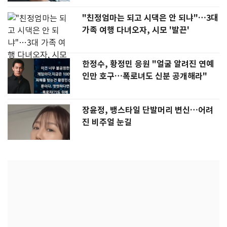
"친정엄마는 되고 시댁은 안 되냐"…3대
가족 여행 다녀오자, 시모 '발끈'
한정수, 황정민 응원 "얼굴 알려진 연예
인만 호구…폭로녀도 신분 공개해라"
장윤정, 뱅스타일 단발머리 변신…어려
진 비주얼 눈길