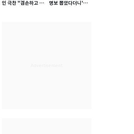
인 극찬 "겸손하고 노
명보 뽑았다더니'…2
력하는 선수…좋은
년 만에 말 바꾼 이임
첫인상"
생