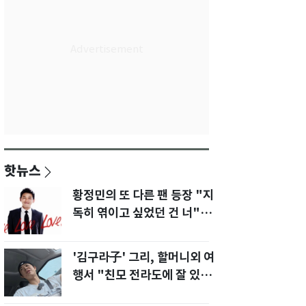
핫뉴스
황정민의 또 다른 팬 등장 "지
독히 엮이고 싶었던 건 너" 폭
로녀 직격
'김구라子' 그리, 할머니외 여
행서 "친모 전라도에 잘 있
어"…유튜브서 언급