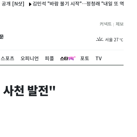
N샷]
김민석 "바람 불기 시작"…정청래 "내일 또 역전할 것"
커넥트
제보
|
제주
29
℃
문
서울
27
℃
부산
29
℃
스포츠
오피니언
피플
포토
TV
대구
29
℃
인천
29
℃
 사천 발전"
광주
28
℃
대전
28
℃
울산
28
℃
강릉
21
℃
제주
29
℃