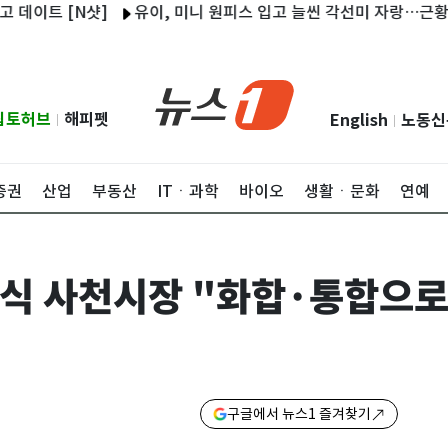
트 [N샷]
유이, 미니 원피스 입고 늘씬 각선미 자랑…근황 공개 [
립토허브
해피펫
English
노동신
|
|
증권
산업
부동산
ITㆍ과학
바이오
생활ㆍ문화
연예
식 사천시장 "화합·통합으로
구글에서 뉴스1 즐겨찾기