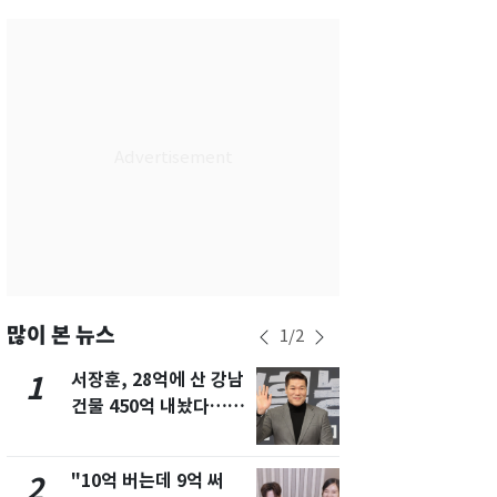
서울
27
℃
부산
29
℃
대구
29
℃
인천
29
℃
광주
28
℃
대전
28
℃
울산
28
℃
강릉
21
℃
많이 본 뉴스
1
/
2
제주
29
℃
서장훈, 28억에 산 강남
13호 태풍 '
1
6
건물 450억 내놨다…세
키나와·가고
후 차익 280억 '잭팟'
근…26만명
"10억 버는데 9억 써
낮 최고 37
2
7