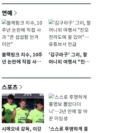
연예
블랙핑크 지수, 10주
'김구라子' 그리, 할
년 논란에 직접 사과
머니외 여행서 "친모
"큰 섭섭함 안겨 미
전라도에 잘 있어"…
안"
유튜브서 언급
스포츠
시메오네 감독, 이강
'스스로 투명하게 홍