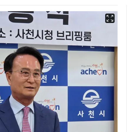
13호 태풍 '돌핀' 日오
6
키나와·가고시마현 접
근…26만명 대피령
낮 최고 37도 폭염 계
7