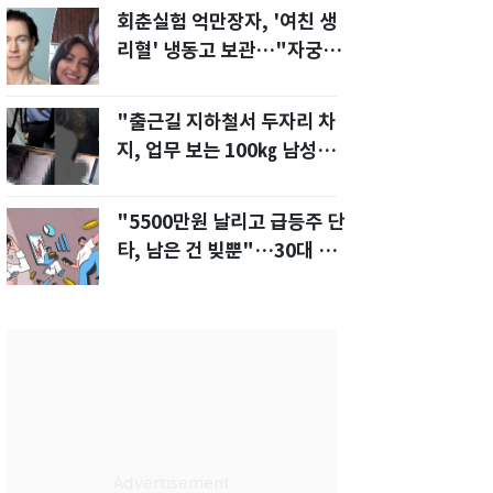
회춘실험 억만장자, '여친 생
리혈' 냉동고 보관…"자궁 내
부 궁금해"
"출근길 지하철서 두자리 차
지, 업무 보는 100㎏ 남성…
부딪히면 신경질"
"5500만원 날리고 급등주 단
타, 남은 건 빚뿐"…30대 여
성 파혼 위기