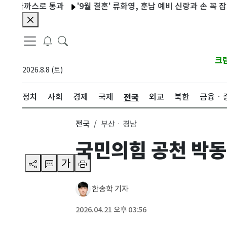
가까스로 통과
'9월 결혼' 류화영, 훈남 예비 신랑과 손 꼭 잡고 데이
크
2026.8.8 (토)
전국
정치
사회
경제
국제
외교
북한
금융ㆍ
전국
부산ㆍ경남
국민의힘 공천 박동
가
한송학 기자
2026.04.21 오후 03:56