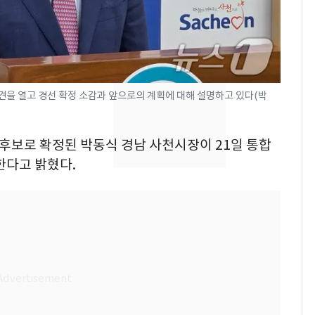
속…전국 곳곳 비 [오늘
날씨]
[단독] 경찰, '김부장'
8
제작사 회장 수사…자본
시장법 위반 의혹
을 열고 경선 확정 소감과 앞으로의 계획에 대해 설명하고 있다(박
[단독]중수청 가는 검찰
9
수사관 경력 합산 추
 후보로 확정된 박동식 경남 사천시장이 21일 통합
진…법무사·집행관 '혜
한다고 밝혔다.
택' 유지
전남광주 화정역 인근서
10
교통사고로 40대 심정
지…6명 부상