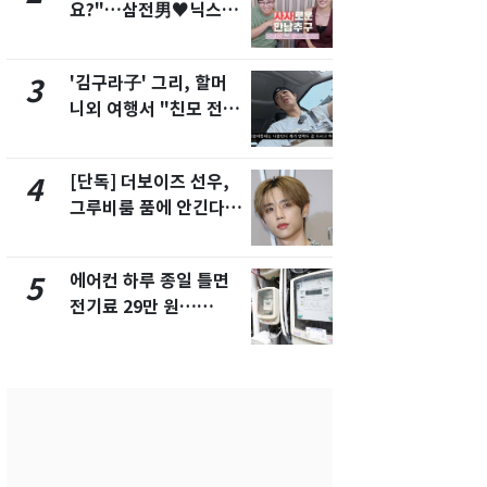
요?"…삼전男♥닉스女
속…전국 곳곳
3:3 단체소개팅 예능 화
날씨]
제
'김구라子' 그리, 할머
[단독] 경찰,
3
8
니외 여행서 "친모 전라
제작사 회장
도에 잘 있어"…유튜브
시장법 위반
서 언급
[단독] 더보이즈 선우,
[단독]중수
4
9
그루비룸 품에 안긴다…
수사관 경력
앳에어리어와 전속계약
진…법무사·
택' 유지
에어컨 하루 종일 틀면
전남광주 화
5
10
전기료 29만 원…
교통사고로 
450kWh 넘으면 '요금
지…6명 부
폭탄'