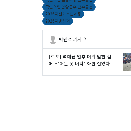
국민의힘 함양군수 단수공천
2026지선기초단체장
2026지방선거
박민석 기자
[르포] 역대급 입추 더위 덮친 김
해…"더는 못 버텨" 좌판 접었다