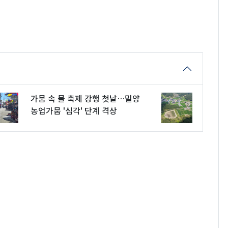
가뭄 속 물 축제 강행 첫날…밀양
농업가뭄 '심각' 단계 격상