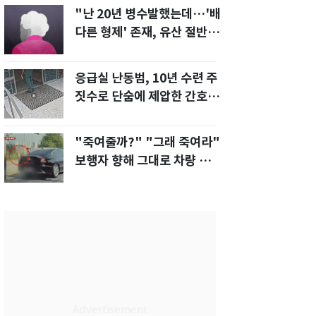
"난 20년 병수발했는데…'배
다른 형제' 존재, 유산 절반 가
져가나"
응급실 난동범, 10년 수련 주
짓수로 단숨에 제압한 간호사
화제[영상]
"죽여줄까?" "그래 죽여라"
보행자 향해 그대로 차량 돌진
한 운전자[영상]