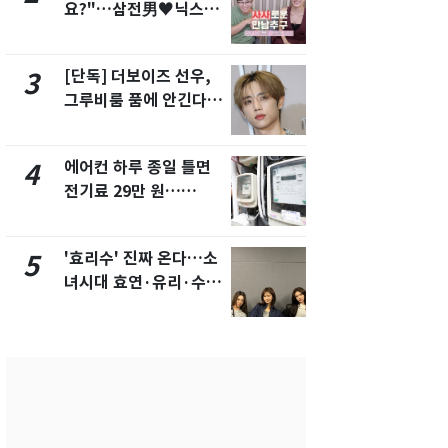
요?"…삼전男♥닉스女
의실에 남자
3:3 단체소개팅 예능 화
요"…경찰 
제
[단독] 더보이즈 선우,
[단독]중수
3
8
그루비룸 품에 안긴다…
수사관 경력
앳에어리어와 전속계약
진…법무사·
택' 유지
에어컨 하루 종일 틀면
전남광주 화
4
9
전기료 29만 원…
교통사고로 
450kWh 넘으면 '요금
지…6명 부
폭탄'
'효리수' 진짜 온다…소
축구협회, 
5
10
녀시대 효연·유리·수영
들 10여명 대
유닛 출격 [N이슈]
대' 의혹…
픽 예선 등