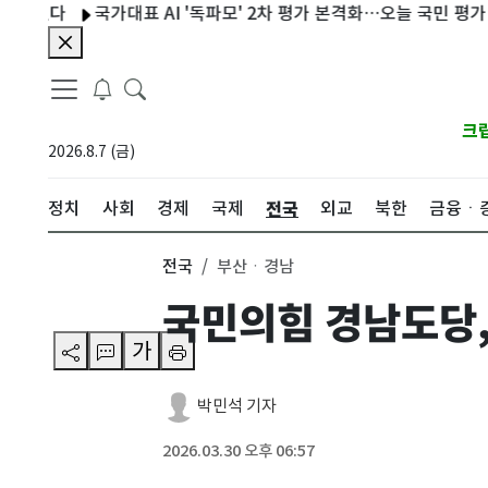
있다
국가대표 AI '독파모' 2차 평가 본격화…오늘 국민 평가 시작
크
2026.8.7 (금)
전국
정치
사회
경제
국제
외교
북한
금융ㆍ
전국
부산ㆍ경남
국민의힘 경남도당,
가
박민석 기자
2026.03.30 오후 06:57