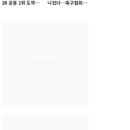
2R 공동 2위 도약…
니었다…축구협회장
통산 최다 21승 신기
출장에 부인 3회 동반
록 도전
'펑펑'