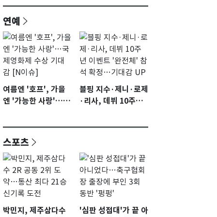
연예
여름엔 '호프', 가을
블핑 지수·제니·로제
엔 '가능한 사랑'…국
·리사, 데뷔 10주년
제영화제 수상 기대
이벤트 '완전체' 참석
감 [N이슈]
확정…기대감 UP
스포츠
박민지, 제주삼다수
'심판 성접대'가 끝 아