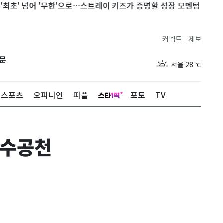
' 넘어 '무한'으로…스트레이 키즈가 증명할 성장 모멘텀 [N이슈]
커넥트
제보
|
제주
29
℃
문
서울
28
℃
부산
28
℃
스포츠
오피니언
피플
포토
TV
대구
29
℃
인천
30
℃
단수공천
광주
27
℃
대전
27
℃
울산
28
℃
강릉
27
℃
제주
29
℃