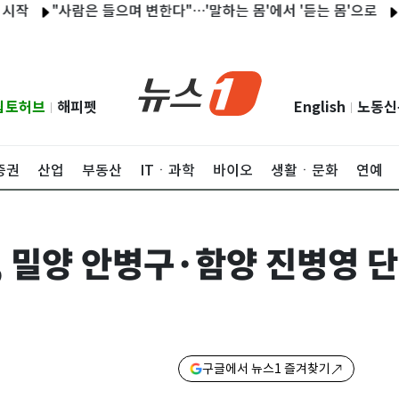
"사람은 들으며 변한다"…'말하는 몸'에서 '듣는 몸'으로
'최초
립토허브
해피펫
English
노동신
|
|
증권
산업
부동산
ITㆍ과학
바이오
생활ㆍ문화
연예
 밀양 안병구·함양 진병영 
구글에서 뉴스1 즐겨찾기