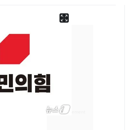
13호 태풍 '돌핀' 日오
6
키나와·가고시마현 접
근…26만명 대피령
B
"캐리비안 베이 여자 탈
7