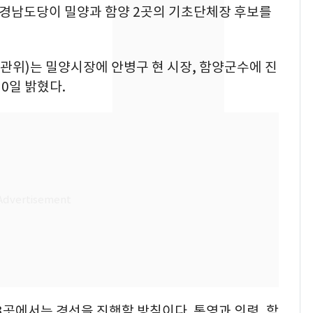
의실에 남자가 있어
힘 경남도당이 밀양과 함양 2곳의 기초단체장 후보를
요"…경찰 수사
[단독]중수청 가는 검찰
8
위)는 밀양시장에 안병구 현 시장, 함양군수에 진
수사관 경력 합산 추
0일 밝혔다.
진…법무사·집행관 '혜
택' 유지
전남광주 화정역 인근서
9
교통사고로 40대 심정
지…6명 부상
축구협회, 외국인 심판
10
들 10여명 대상 '성 접
대' 의혹…월드컵·올림
픽 예선 등
3곳에서는 경선을 진행할 방침이다. 통영과 의령, 함