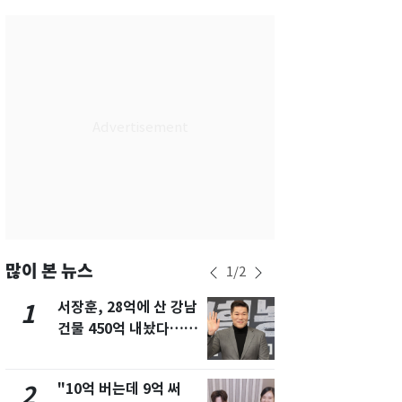
서울
28
℃
부산
28
℃
대구
29
℃
인천
30
℃
광주
27
℃
대전
27
℃
울산
28
℃
강릉
27
℃
많이 본 뉴스
1
/
2
제주
29
℃
서장훈, 28억에 산 강남
13호 태풍 '
1
6
건물 450억 내놨다…세
키나와·가고
후 차익 280억 '잭팟'
근…26만명
"10억 버는데 9억 써
"캐리비안 
2
7