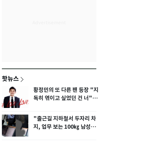
핫뉴스
황정민의 또 다른 팬 등장 "지
독히 엮이고 싶었던 건 너" 폭
로녀 직격
"출근길 지하철서 두자리 차
지, 업무 보는 100㎏ 남성…
부딪히면 신경질"