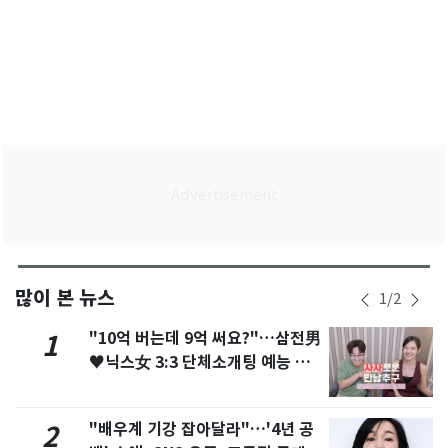
많이 본 뉴스
1
/
2
"10억 버는데 9억 써요?"…삼전男
1
♥닉스女 3:3 단체소개팅 예능 화
제
"배우계 기강 잡아달라"…'4년 공
2