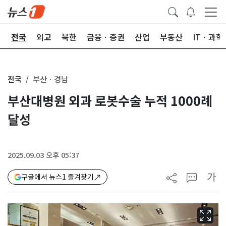
제
전국
외교
북한
금융ㆍ증권
산업
부동산
ITㆍ과학
전국
부산ㆍ경남
부산대병원 외과 로봇수술 누적 1000례
달성
2025.09.03 오후 05:37
가
구글에서 뉴스1 즐겨찾기