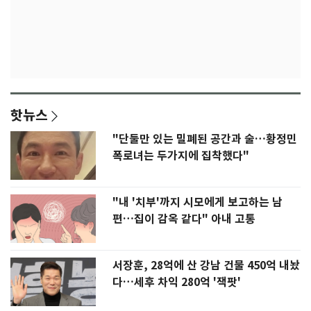
핫뉴스
"단둘만 있는 밀폐된 공간과 술…황정민
폭로녀는 두가지에 집착했다"
"내 '치부'까지 시모에게 보고하는 남
편…집이 감옥 같다" 아내 고통
서장훈, 28억에 산 강남 건물 450억 내놨
다…세후 차익 280억 '잭팟'