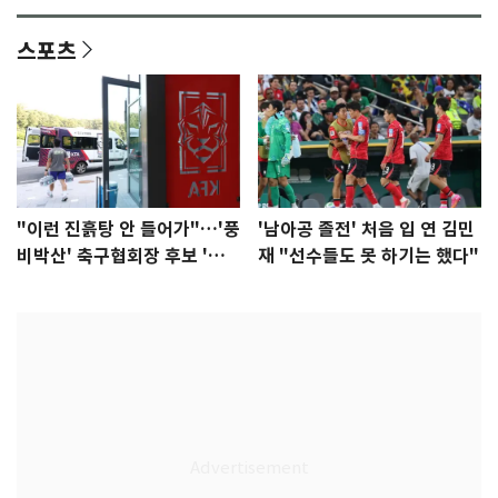
스포츠
"이런 진흙탕 안 들어가"…'풍
'남아공 졸전' 처음 입 연 김민
비박산' 축구협회장 후보 '실
재 "선수들도 못 하기는 했다"
종'