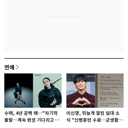
연예
수애, 4년 공백 왜…"차기작
이신영, 뒤늦게 알린 입대 소
불발…계속 편성 기다리고 있
식 "신병훈련 수료…군생활
다"
집중"