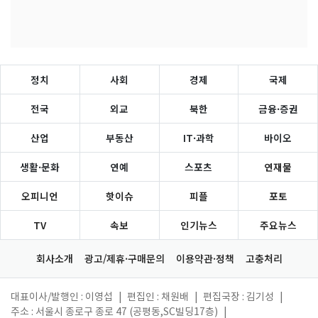
정치
사회
경제
국제
전국
외교
북한
금융·증권
산업
부동산
IT·과학
바이오
생활·문화
연예
스포츠
연재물
오피니언
핫이슈
피플
포토
TV
속보
인기뉴스
주요뉴스
회사소개
광고/제휴·구매문의
이용약관·정책
고충처리
대표이사/발행인 : 이영섭
|
편집인 : 채원배
|
편집국장 : 김기성
|
주소 : 서울시 종로구 종로 47 (공평동,SC빌딩17층)
|