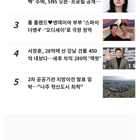
백' 수애, SNS 오픈·프로필 공개
화제
톰 홀랜드♥젠데이아 부부 '스파이
3
더맨4'·'오디세이'로 극장 장악
서장훈, 28억에 산 강남 건물 450
4
억 내놨다…세후 차익 280억 '잭팟'
2차 공공기관 지방이전 발표 임
5
박…"나주 혁신도시 최적"