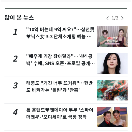
많이 본 뉴스
1
/
2
"10억 버는데 9억 써요?"…삼전男
1
♥닉스女 3:3 단체소개팅 예능 화
제
"배우계 기강 잡아달라"…'4년 공
2
백' 수애, SNS 오픈·프로필 공개
화제
태풍도 "거긴 너무 뜨거워"…한반
3
도 비켜가는 '돌핀'과 '찬홈'
톰 홀랜드♥젠데이아 부부 '스파이
4
더맨4'·'오디세이'로 극장 장악