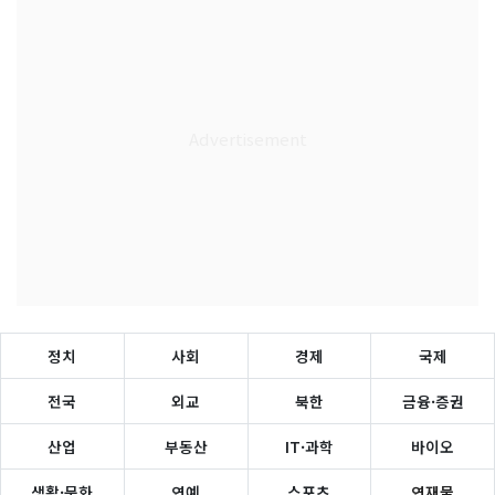
정치
사회
경제
국제
전국
외교
북한
금융·증권
산업
부동산
IT·과학
바이오
생활·문화
연예
스포츠
연재물