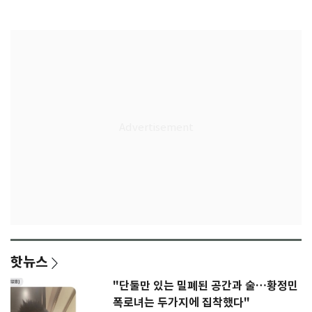
결
핫뉴스
"단둘만 있는 밀폐된 공간과 술…황정민
폭로녀는 두가지에 집착했다"