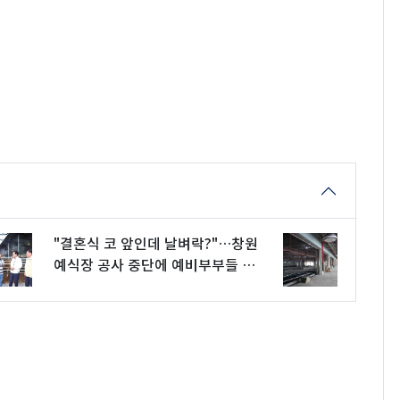
"결혼식 코 앞인데 날벼락?"…창원
예식장 공사 중단에 예비부부들 분
통