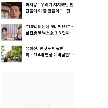
허지웅 "우리가 지지했던 인
간들이 이 꼴 만들어"…형소
법 개정안에 발끈
"10억 버는데 9억 써요?"…
삼전男♥닉스女 3:3 단체소
개팅 예능 화제
유하진, 민낯도 반짝반
짝…'14세 연상 예비남편' 강
균성이 반한 청순 미모