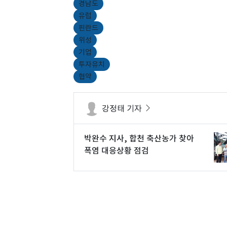
경남도
유럽
핀란드
위성
기업
투자유치
협약
강정태 기자
박완수 지사, 합천 축산농가 찾아
폭염 대응상황 점검