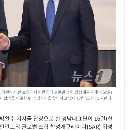
현, 토스역입니다"…서
울 지하철에 토스 이름
새겼다
SK하이닉스 또 프리마
8
켓 하한가…달랑 11주
에 시초가 소동
"캐리비안 베이 여자 탈
9
의실에 남자가 있어
요"…경찰 수사
전남광주통합특별시 정
10
무부시장 후보 백승주·
윤난실 지명
크 코펜하겐 한 호텔에서 핀란드의 글로벌 소형 합성개구레이더(SAR)
유치 협약을 체결한 뒤 기념사진을 촬영하고 있다.(경남도 제공. 재판매
는 박완수 지사를 단장으로 한 경남대표단이 16일(현
 핀란드의 글로벌 소형 합성개구레이더(SAR) 위성