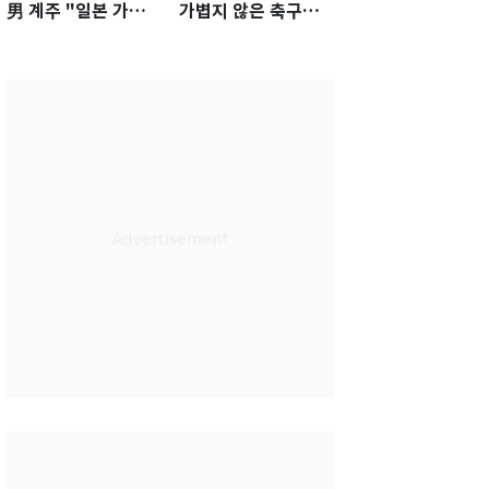
男 계주 "일본 가뿐히
가볍지 않은 축구대
넘고 AG 金 따겠다"
표팀 '임시 감독' 무게