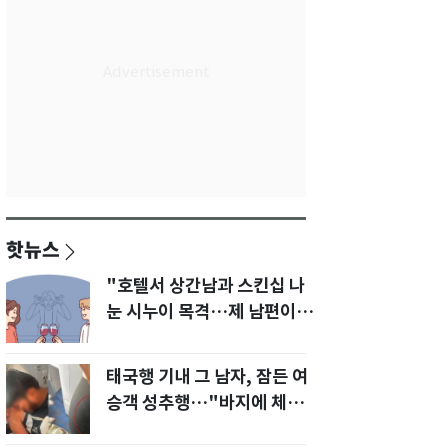
핫뉴스
"호텔서 상간남과 스킨십 나
눈 시누이 목격…제 남편이
입 다물라 하네요"
태국행 기내 그 남자, 잠든 여
승객 성추행…"바지에 체액
까지 묻었다"