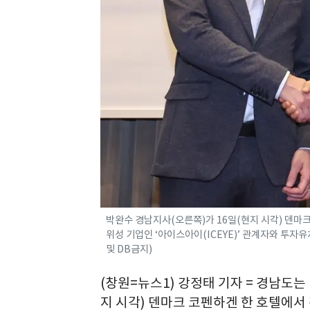
박완수 경남지사(오른쪽)가 16일(현지 시각) 덴마
위성 기업인 ‘아이스아이(ICEYE)’ 관계자와 투자
및 DB금지)
(창원=뉴스1) 강정태 기자 = 경남도
지 시각) 덴마크 코펜하겐 한 호텔에서