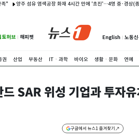
양주 섬유 염색공장 화재 4시간 만에 '초진'…4명 중·경상(종합)
립토허브
해피펫
English
노동신
|
|
증권
산업
부동산
ITㆍ과학
바이오
생활ㆍ문화
연예
란드 SAR 위성 기업과 투자유
구글에서 뉴스1 즐겨찾기