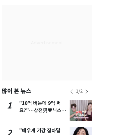
서울
30
℃
부산
27
℃
대구
27
℃
인천
29
℃
광주
26
℃
대전
27
℃
울산
25
℃
강릉
24
℃
많이 본 뉴스
1
/
2
제주
26
℃
"10억 버는데 9억 써
펄펄 끓는 서
1
6
요?"…삼전男♥닉스女
돌파하나…한
3:3 단체소개팅 예능 화
폭염[오늘날
제
"배우계 기강 잡아달
[단독]"이번
2
7