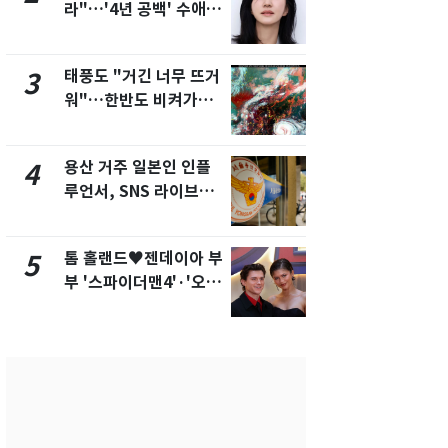
라"…'4년 공백' 수애,
현, 토스역
SNS 오픈·프로필 공개
울 지하철에
화제
새겼다
태풍도 "거긴 너무 뜨거
SK하이닉스
3
8
워"…한반도 비켜가는
켓 하한가…
'돌핀'과 '찬홈'
에 시초가 
용산 거주 일본인 인플
"캐리비안 
4
9
루언서, SNS 라이브방
의실에 남자
송 도중 사망
요"…경찰 
톰 홀랜드♥젠데이아 부
전남광주통
5
10
부 '스파이더맨4'·'오디
무부시장 후
세이'로 극장 장악
윤난실 지명