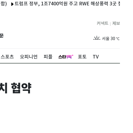
트럼프 정부, 1조7400억원 주고 RWE 해상풍력 3곳 철회
젤렌스키
커넥트
제보
|
제주
26
℃
문
서울
30
℃
부산
27
℃
스포츠
오피니언
피플
포토
TV
대구
27
℃
인천
29
℃
치 협약
광주
26
℃
대전
27
℃
울산
25
℃
강릉
24
℃
제주
26
℃