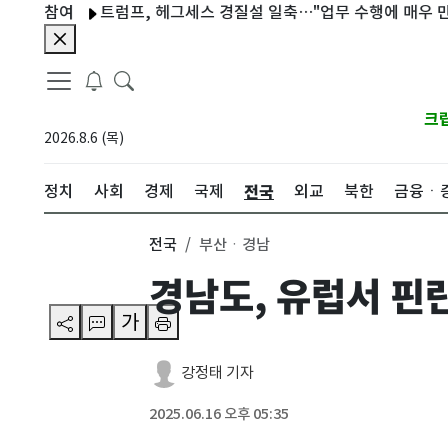
참여
트럼프, 헤그세스 경질설 일축…"업무 수행에 매우 만족"
크
2026.8.6 (목)
전국
정치
사회
경제
국제
외교
북한
금융ㆍ
전국
부산ㆍ경남
경남도, 유럽서 핀
가
강정태 기자
2025.06.16 오후 05:35