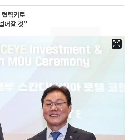
등 협력키로
뻗어갈 것"
펄펄 끓는 서울, 40도
6
돌파하나…한낮 39도
폭염[오늘날씨]
[단독]"이번 역은 신논
7