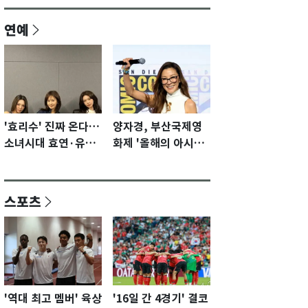
연예
'효리수' 진짜 온다…
양자경, 부산국제영
소녀시대 효연·유리·
화제 '올해의 아시아
수영 유닛 출격 [N이
영화인상' 수상…15
슈]
년만에 부산 온다
스포츠
'역대 최고 멤버' 육상
'16일 간 4경기' 결코