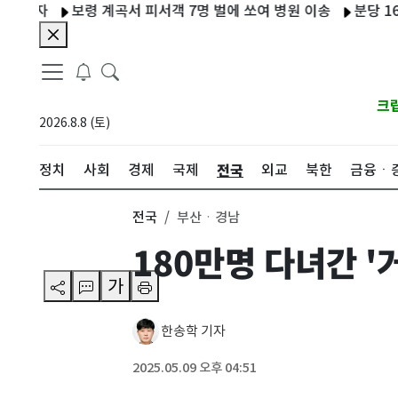
보령 계곡서 피서객 7명 벌에 쏘여 병원 이송
분당 1600세대
크
2026.8.8 (토)
전국
정치
사회
경제
국제
외교
북한
금융ㆍ
전국
부산ㆍ경남
180만명 다녀간 
가
한송학 기자
2025.05.09 오후 04:51