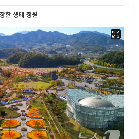
개장한 생태 정원
13호 태풍 '돌핀' 日오
6
키나와·가고시마현 접
근…26만명 대피령
[단독] 경찰, '김부장'
7