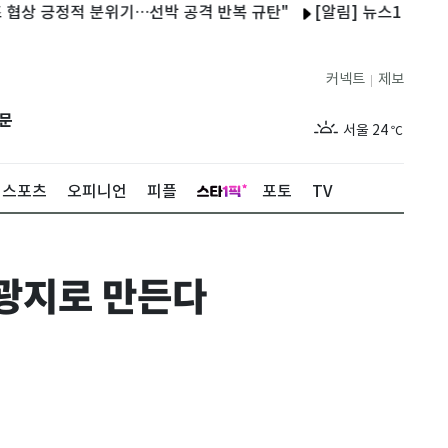
긍정적 분위기…선박 공격 반복 규탄"
[알림] 뉴스1 콘텐츠 저작권
커넥트
제보
|
제주
29
℃
문
서울
24
℃
부산
27
℃
스포츠
오피니언
피플
포토
TV
대구
27
℃
인천
26
℃
관광지로 만든다
광주
28
℃
대전
27
℃
울산
26
℃
강릉
20
℃
제주
29
℃