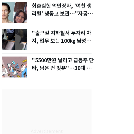
회춘실험 억만장자, '여친 생
리혈' 냉동고 보관…"자궁 내
부 궁금해"
"출근길 지하철서 두자리 차
지, 업무 보는 100㎏ 남성…
부딪히면 신경질"
"5500만원 날리고 급등주 단
타, 남은 건 빚뿐"…30대 여
성 파혼 위기