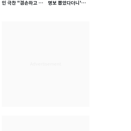
인 극찬 "겸손하고 노
명보 뽑았다더니'…2
력하는 선수…좋은
년 만에 말 바꾼 이임
첫인상"
생