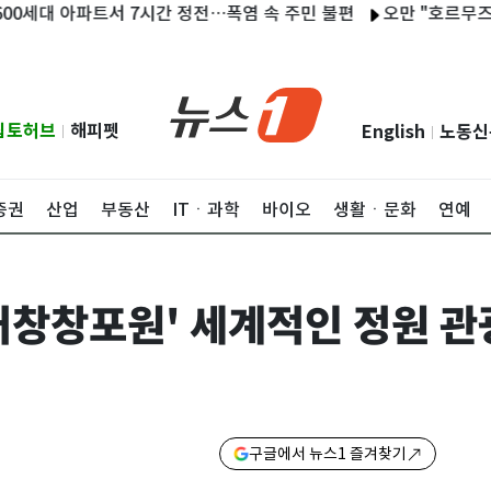
 아파트서 7시간 정전…폭염 속 주민 불편
오만 "호르무즈 협상 
립토허브
해피펫
English
노동신
|
|
증권
산업
부동산
ITㆍ과학
바이오
생활ㆍ문화
연예
'거창창포원' 세계적인 정원 
구글에서 뉴스1 즐겨찾기