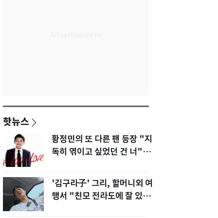
핫뉴스
황정민의 또 다른 팬 등장 "지
독히 엮이고 싶었던 건 너" 폭
로녀 직격
'김구라子' 그리, 할머니외 여
행서 "친모 전라도에 잘 있
어"…유튜브서 언급