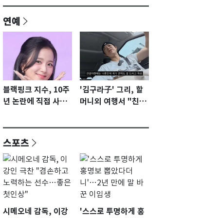
연예
블랙핑크 지수, 10주
'김구라子' 그리, 할
년 논란에 직접 사과
머니외 여행서 "친모
"큰 섭섭함 안겨 미
전라도에 잘 있어"…
안"
유튜브서 언급
스포츠
시메오네 감독, 이강
'스스로 투명하게 홍