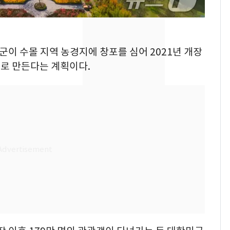
제작사 회장 수사…자본
시장법 위반 의혹
낮 최고 37도 폭염 계
8
창군이 수몰 지역 농경지에 창포를 심어 2021년 개장
속…전국 곳곳 비 [오늘
날씨]
로 만든다는 계획이다.
[단독]중수청 가는 검찰
9
수사관 경력 합산 추
진…법무사·집행관 '혜
택' 유지
'심판 성접대'가 끝 아니
10
었다…축구협회장 출장
에 부인 3회 동반 '펑펑'