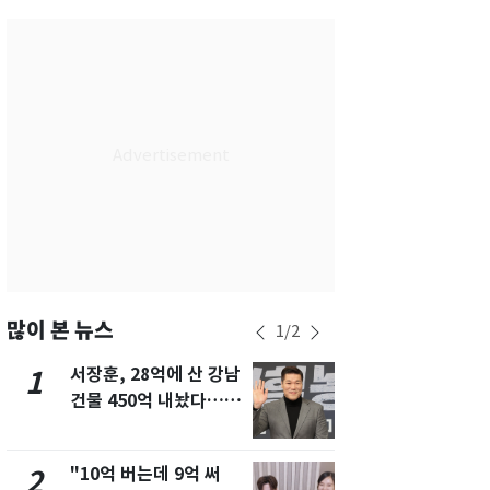
서울
24
℃
부산
27
℃
대구
27
℃
인천
26
℃
광주
28
℃
대전
27
℃
울산
26
℃
강릉
20
℃
많이 본 뉴스
1
/
2
제주
29
℃
서장훈, 28억에 산 강남
13호 태풍 '
1
6
건물 450억 내놨다…세
키나와·가고
후 차익 280억 '잭팟'
근…26만명
"10억 버는데 9억 써
[단독] 경찰,
2
7