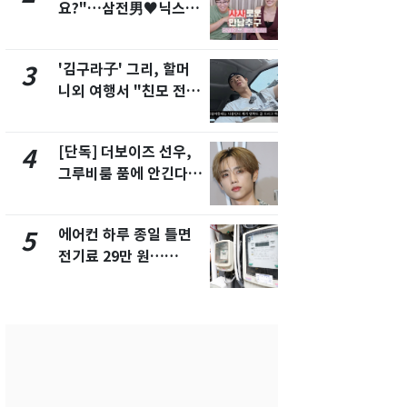
요?"…삼전男♥닉스女
제작사 회장
3:3 단체소개팅 예능 화
시장법 위반
제
'김구라子' 그리, 할머
낮 최고 37
3
8
니외 여행서 "친모 전라
속…전국 곳곳
도에 잘 있어"…유튜브
날씨]
서 언급
[단독] 더보이즈 선우,
[단독]중수
4
9
그루비룸 품에 안긴다…
수사관 경력
앳에어리어와 전속계약
진…법무사·
택' 유지
에어컨 하루 종일 틀면
'심판 성접대
5
10
전기료 29만 원…
었다…축구
450kWh 넘으면 '요금
에 부인 3회 
폭탄'