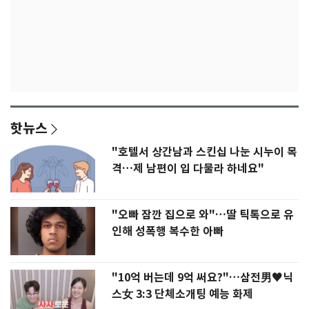
핫뉴스
"호텔서 상간남과 스킨십 나눈 시누이 목
격…제 남편이 입 다물라 하네요"
"오빠 잠깐 집으로 와"…딸 틱톡으로 유
인해 성폭행 복수한 아빠
"10억 버는데 9억 써요?"…삼전男♥닉
스女 3:3 단체소개팅 예능 화제