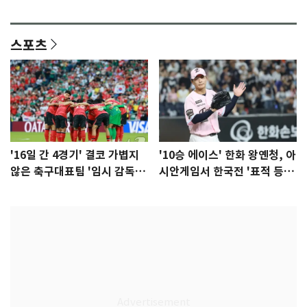
이슈]
년만에 부산 온다
스포츠
'16일 간 4경기' 결코 가볍지
'10승 에이스' 한화 왕옌청, 아
않은 축구대표팀 '임시 감독'
시안게임서 한국전 '표적 등
무게
판' 가능성