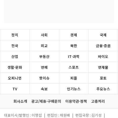
정치
사회
경제
국제
전국
외교
북한
금융·증권
산업
부동산
IT·과학
바이오
생활·문화
연예
스포츠
연재물
오피니언
핫이슈
피플
포토
TV
속보
인기뉴스
주요뉴스
회사소개
광고/제휴·구매문의
이용약관·정책
고충처리
대표이사/발행인 : 이영섭
|
편집인 : 채원배
|
편집국장 : 김기성
|