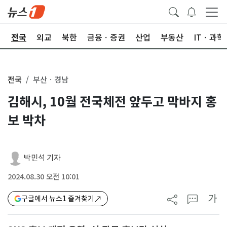
제
전국
외교
북한
금융ㆍ증권
산업
부동산
ITㆍ과학
전국
부산ㆍ경남
김해시, 10월 전국체전 앞두고 막바지 홍
보 박차
박민석 기자
2024.08.30 오전 10:01
가
구글에서 뉴스1 즐겨찾기