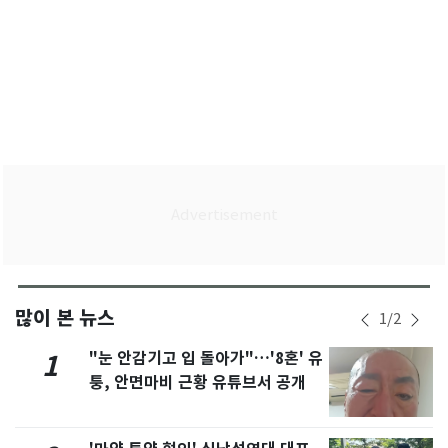
많이 본 뉴스
1
/
2
"눈 안감기고 입 돌아가"…'8혼' 유
1
퉁, 안면마비 근황 유튜브서 공개