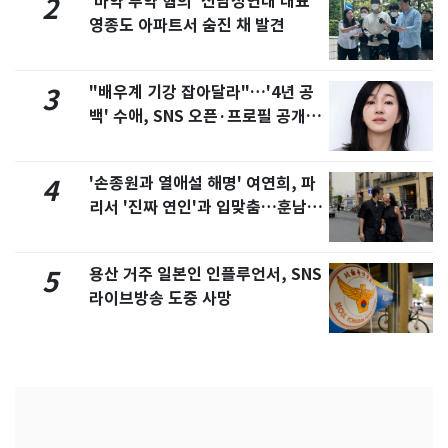
'마약 투약 혐의' 신남성연대 대표
2
영종도 아파트서 숨진 채 발견
"배우계 기강 잡아달라"…'4년 공
3
백' 수애, SNS 오픈·프로필 공개
화제
'손종원과 열애설 해명' 여연희, 파
4
리서 '진짜 연인'과 입맞춤…훈남이
네 [N샷]
용산 거주 일본인 인플루언서, SNS
5
라이브방송 도중 사망