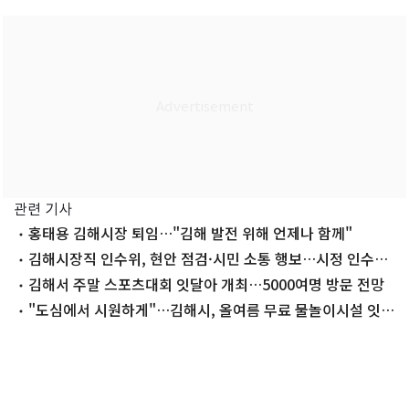
관련 기사
홍태용 김해시장 퇴임…"김해 발전 위해 언제나 함께"
김해시장직 인수위, 현안 점검·시민 소통 행보…시정 인수
'착착'
김해서 주말 스포츠대회 잇달아 개최…5000여명 방문 전망
"도심에서 시원하게"…김해시, 올여름 무료 물놀이시설 잇따
라 개장