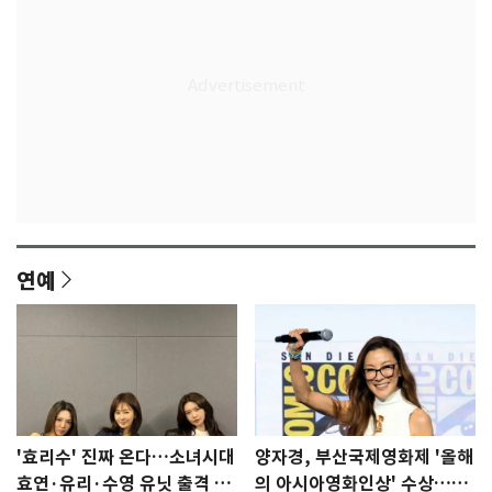
연예
'효리수' 진짜 온다…소녀시대
양자경, 부산국제영화제 '올해
효연·유리·수영 유닛 출격 [N
의 아시아영화인상' 수상…15