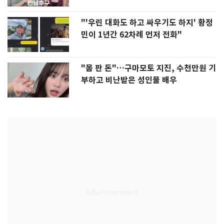
"'우린 대화도 하고 싸우기도 하지' 황정
민이 1년간 62차례 먼저 전화"
"몸 판 돈"…구마모토 지진, 수천만원 기
부하고 비난받은 성인물 배우