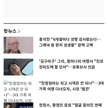
핫뉴스
홍석천 "6개월마다 성병 검사받는다…
그래야 맘 편히 성생활" 깜짝 고백
'김구라子' 그리, 할머니외 여행서 "친모
전라도에 잘 있어"…유튜브서 언급
"친정엄마는 되고 시댁은 안 되냐"…3대
가족 여행 다녀오자, 시모 '발끈'
한정수, 황정민 응원 "얼굴 알려진 연예