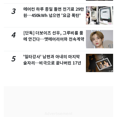
에어컨 하루 종일 틀면 전기료 29만
3
원…450kWh 넘으면 '요금 폭탄'
[단독] 더보이즈 선우, 그루비룸 품
4
에 안긴다…앳에어리어와 전속계약
'일타강사' 남편과 아내의 마지막
5
술자리…비극으로 끝나버린 17년