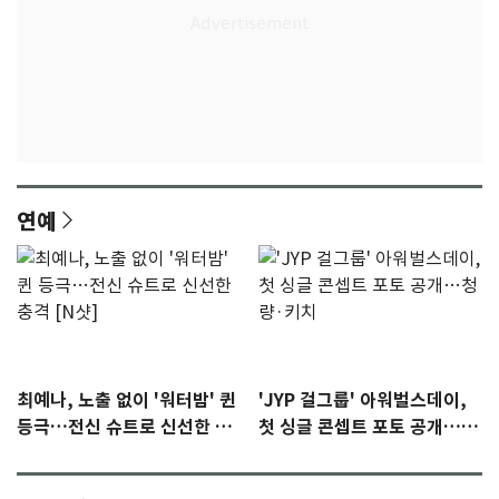
연예
최예나, 노출 없이 '워터밤' 퀸
'JYP 걸그룹' 아워벌스데이,
등극…전신 슈트로 신선한 충
첫 싱글 콘셉트 포토 공개…청
격 [N샷]
량·키치