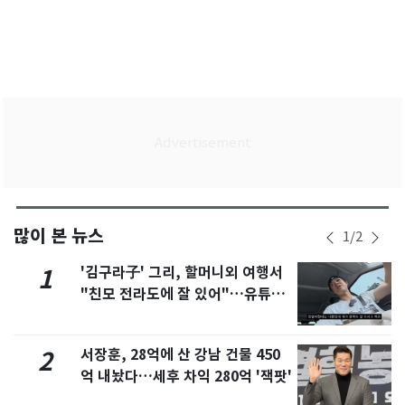
많이 본 뉴스
1
/
2
'김구라子' 그리, 할머니외 여행서
1
"친모 전라도에 잘 있어"…유튜브
서 언급
서장훈, 28억에 산 강남 건물 450
2
억 내놨다…세후 차익 280억 '잭팟'