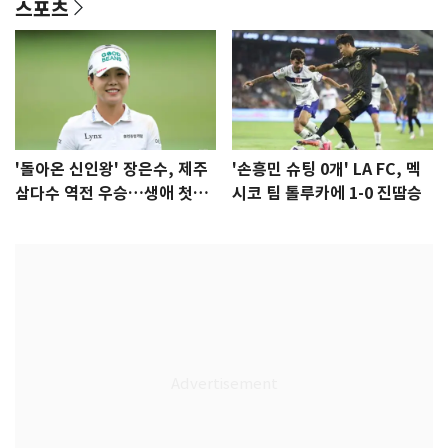
스포츠
'돌아온 신인왕' 장은수, 제주
'손흥민 슈팅 0개' LA FC, 멕
삼다수 역전 우승…생애 첫승
시코 팀 톨루카에 1-0 진땀승
감격