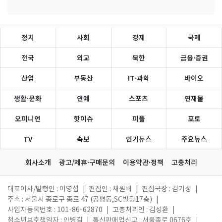
정치
사회
경제
국제
전국
외교
북한
금융·증권
산업
부동산
IT·과학
바이오
생활·문화
연예
스포츠
연재물
오피니언
핫이슈
피플
포토
TV
속보
인기뉴스
주요뉴스
회사소개
광고/제휴·구매문의
이용약관·정책
고충처리
대표이사/발행인 : 이영섭
|
편집인 : 채원배
|
편집국장 : 김기성
|
주소 : 서울시 종로구 종로 47 (공평동,SC빌딩17층)
|
사업자등록번호 : 101-86-62870
|
고충처리인 : 김성환
|
청소년보호책임자 : 안병길
|
통신판매업신고 : 서울종로 0676호
|