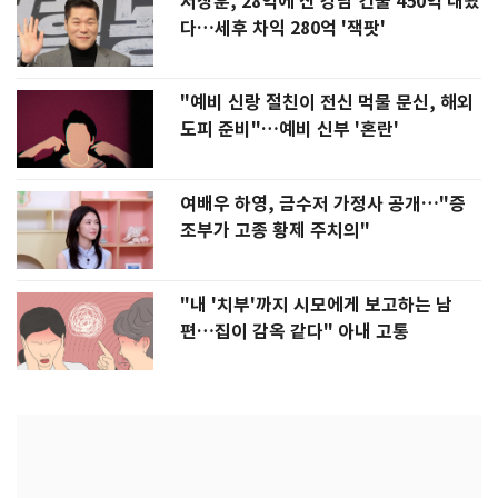
서장훈, 28억에 산 강남 건물 450억 내놨
다…세후 차익 280억 '잭팟'
"예비 신랑 절친이 전신 먹물 문신, 해외
도피 준비"…예비 신부 '혼란'
여배우 하영, 금수저 가정사 공개…"증
조부가 고종 황제 주치의"
"내 '치부'까지 시모에게 보고하는 남
편…집이 감옥 같다" 아내 고통