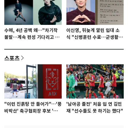
수애, 4년 공백 왜…"차기작
이신영, 뒤늦게 알린 입대 소
불발…계속 편성 기다리고 있
식 "신병훈련 수료…군생활
다"
집중"
스포츠
"이런 진흙탕 안 들어가"…'풍
'남아공 졸전' 처음 입 연 김민
비박산' 축구협회장 후보 '실
재 "선수들도 못 하기는 했다"
종'