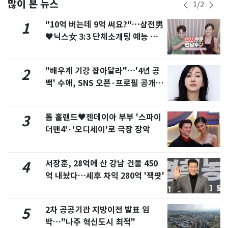
많이 본 뉴스
1
/
2
"10억 버는데 9억 써요?"…삼전男
1
♥닉스女 3:3 단체소개팅 예능 화
제
"배우계 기강 잡아달라"…'4년 공
2
백' 수애, SNS 오픈·프로필 공개
화제
톰 홀랜드♥젠데이아 부부 '스파이
3
더맨4'·'오디세이'로 극장 장악
서장훈, 28억에 산 강남 건물 450
4
억 내놨다…세후 차익 280억 '잭팟'
2차 공공기관 지방이전 발표 임
5
박…"나주 혁신도시 최적"