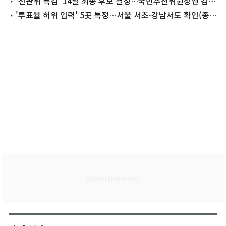
'선관위 특검' 14일 최종 후보 결정…국민추천위원장엔 김용
관
'투표율 허위 입력' 5곳 특정…서울 서초·강남서도 확인(종
합)