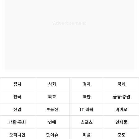
정치
사회
경제
국제
전국
외교
북한
금융·증권
산업
부동산
IT·과학
바이오
생활·문화
연예
스포츠
연재물
오피니언
핫이슈
피플
포토