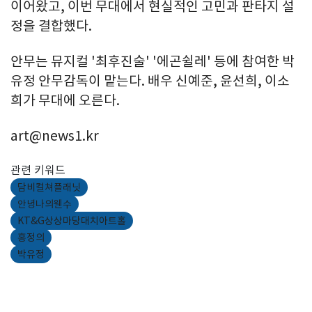
이어왔고, 이번 무대에서 현실적인 고민과 판타지 설
정을 결합했다.
안무는 뮤지컬 '최후진술' '에곤쉴레' 등에 참여한 박
유정 안무감독이 맡는다. 배우 신예준, 윤선희, 이소
희가 무대에 오른다.
art@news1.kr
관련 키워드
담비컬쳐플래닛
안녕나의웬수
KT&G상상마당대치아트홀
홍정의
박유정