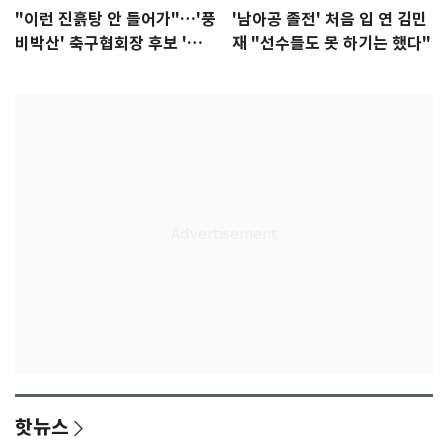
"이런 진흙탕 안 들어가"…'풍
'남아공 졸전' 처음 입 연 김민
비박산' 축구협회장 후보 '실
재 "선수들도 못 하기는 했다"
종'
핫뉴스