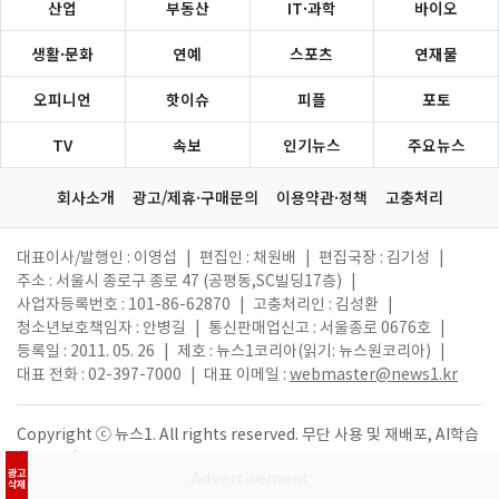
산업
부동산
IT·과학
바이오
생활·문화
연예
스포츠
연재물
오피니언
핫이슈
피플
포토
TV
속보
인기뉴스
주요뉴스
회사소개
광고/제휴·구매문의
이용약관·정책
고충처리
대표이사/발행인 : 이영섭
|
편집인 : 채원배
|
편집국장 : 김기성
|
주소 : 서울시 종로구 종로 47 (공평동,SC빌딩17층)
|
사업자등록번호 : 101-86-62870
|
고충처리인 : 김성환
|
청소년보호책임자 : 안병길
|
통신판매업신고 : 서울종로 0676호
|
등록일 : 2011. 05. 26
|
제호 : 뉴스1코리아(읽기: 뉴스원코리아)
|
대표 전화 : 02-397-7000
|
대표 이메일 :
webmaster@news1.kr
Copyright ⓒ 뉴스1. All rights reserved. 무단 사용 및 재배포, AI학습
활용 금지.
광고
삭제