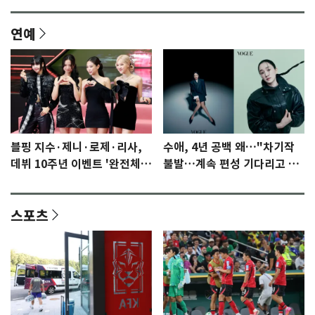
연예
블핑 지수·제니·로제·리사,
수애, 4년 공백 왜…"차기작
데뷔 10주년 이벤트 '완전체'
불발…계속 편성 기다리고 있
참석 확정…기대감 UP
다"
스포츠