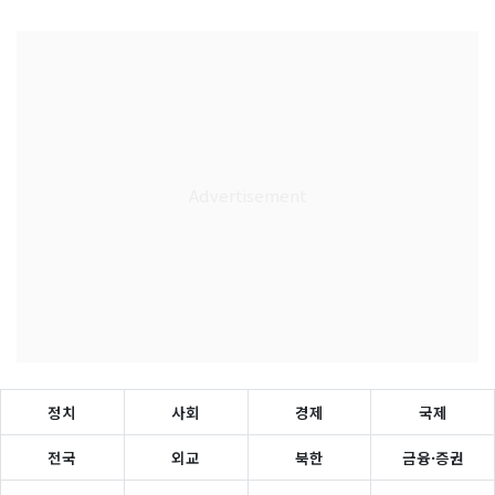
정치
사회
경제
국제
전국
외교
북한
금융·증권