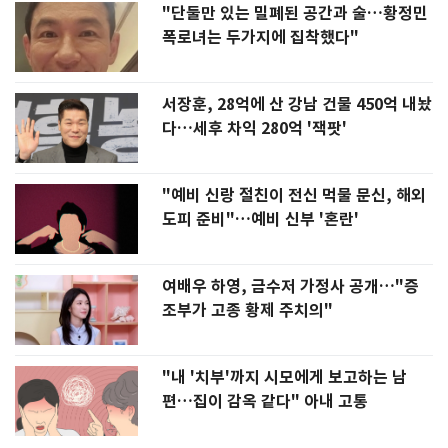
"단둘만 있는 밀폐된 공간과 술…황정민
폭로녀는 두가지에 집착했다"
서장훈, 28억에 산 강남 건물 450억 내놨
다…세후 차익 280억 '잭팟'
"예비 신랑 절친이 전신 먹물 문신, 해외
도피 준비"…예비 신부 '혼란'
여배우 하영, 금수저 가정사 공개…"증
조부가 고종 황제 주치의"
"내 '치부'까지 시모에게 보고하는 남
편…집이 감옥 같다" 아내 고통