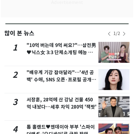
많이 본 뉴스
1
/
2
"10억 버는데 9억 써요?"…삼전男
1
♥닉스女 3:3 단체소개팅 예능 화
제
"배우계 기강 잡아달라"…'4년 공
2
백' 수애, SNS 오픈·프로필 공개
화제
서장훈, 28억에 산 강남 건물 450
3
억 내놨다…세후 차익 280억 '잭팟'
톰 홀랜드♥젠데이아 부부 '스파이
4