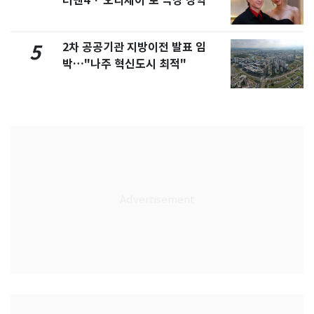
더맨4'·'오디세이'로 극장 장악
2차 공공기관 지방이전 발표 임
5
박…"나주 혁신도시 최적"