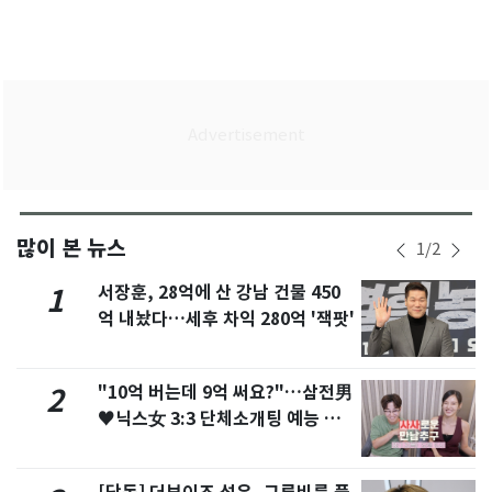
많이 본 뉴스
1
/
2
서장훈, 28억에 산 강남 건물 450
1
억 내놨다…세후 차익 280억 '잭팟'
"10억 버는데 9억 써요?"…삼전男
2
♥닉스女 3:3 단체소개팅 예능 화
제