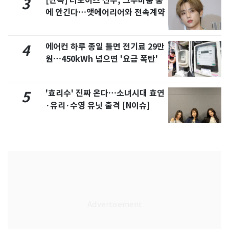
[단독] 더보이즈 선우, 그루비룸 품
3
에 안긴다…앳에어리어와 전속계약
에어컨 하루 종일 틀면 전기료 29만
4
원…450kWh 넘으면 '요금 폭탄'
'효리수' 진짜 온다…소녀시대 효연
5
·유리·수영 유닛 출격 [N이슈]