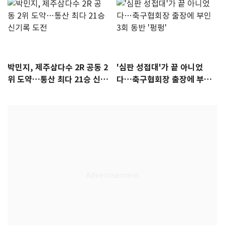
박민지, 제주삼다수 2R 공동 2
'심판 성접대'가 끝 아니었
위 도약…통산 최다 21승 신기
다…축구협회장 출장에 부인
록 도전
3회 동반 '펑펑'