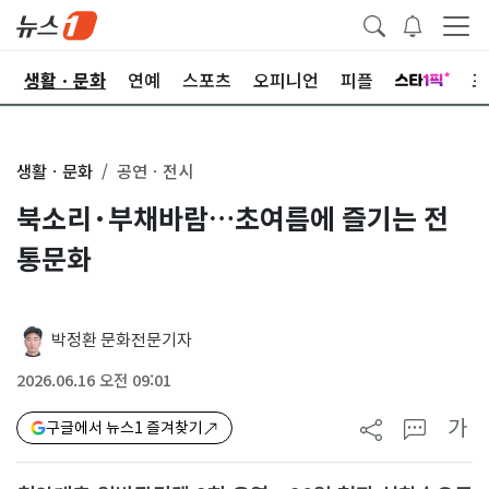
오
생활ㆍ문화
연예
스포츠
오피니언
피플
포
생활ㆍ문화
공연ㆍ전시
북소리·부채바람…초여름에 즐기는 전
통문화
박정환 문화전문기자
2026.06.16 오전 09:01
가
구글에서 뉴스1 즐겨찾기