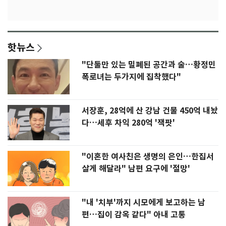
핫뉴스
"단둘만 있는 밀폐된 공간과 술…황정민
폭로녀는 두가지에 집착했다"
서장훈, 28억에 산 강남 건물 450억 내놨
다…세후 차익 280억 '잭팟'
"이혼한 여사친은 생명의 은인…한집서
살게 해달라" 남편 요구에 '절망'
"내 '치부'까지 시모에게 보고하는 남
편…집이 감옥 같다" 아내 고통