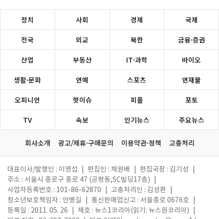
정치
사회
경제
국제
전국
외교
북한
금융·증권
산업
부동산
IT·과학
바이오
생활·문화
연예
스포츠
연재물
오피니언
핫이슈
피플
포토
TV
속보
인기뉴스
주요뉴스
회사소개
광고/제휴·구매문의
이용약관·정책
고충처리
대표이사/발행인 : 이영섭
|
편집인 : 채원배
|
편집국장 : 김기성
|
주소 : 서울시 종로구 종로 47 (공평동,SC빌딩17층)
|
사업자등록번호 : 101-86-62870
|
고충처리인 : 김성환
|
청소년보호책임자 : 안병길
|
통신판매업신고 : 서울종로 0676호
|
등록일 : 2011. 05. 26
|
제호 : 뉴스1코리아(읽기: 뉴스원코리아)
|