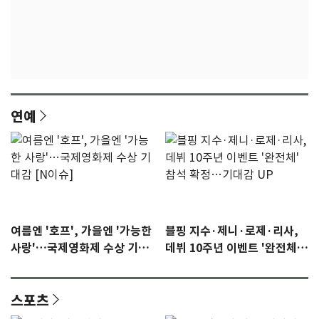
연예
여름엔 '호프', 가을엔 '가능한
블핑 지수·제니·로제·리사,
사랑'…국제영화제 수상 기대
데뷔 10주년 이벤트 '완전체'
감 [N이슈]
참석 확정…기대감 UP
스포츠