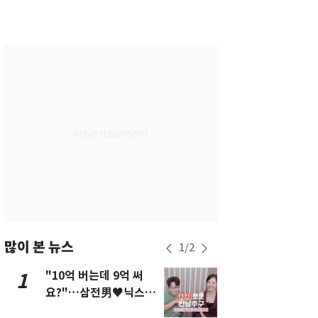
서울
29
℃
부산
26
℃
대구
26
℃
인천
27
℃
광주
25
℃
대전
26
℃
울산
25
℃
강릉
23
℃
제주
26
℃
많이 본 뉴스
1
/
2
"10억 버는데 9억 써
[단독]"이번
1
6
요?"…삼전男♥닉스女
현, 토스역
3:3 단체소개팅 예능 화
울 지하철에