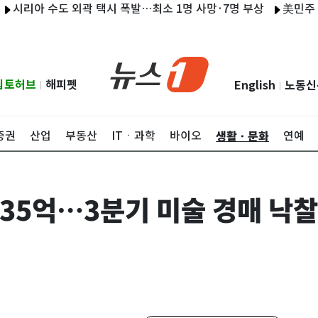
아 수도 외곽 택시 폭발…최소 1명 사망·7명 부상
美민주 상원의
립토허브
해피펫
English
노동신
|
|
생활ㆍ문화
증권
산업
부동산
ITㆍ과학
바이오
연예
 35억…3분기 미술 경매 낙찰 