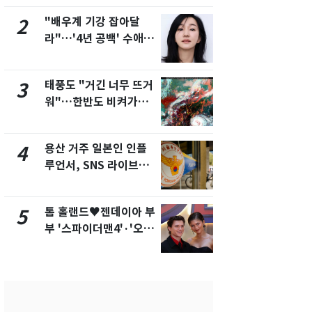
제
새겼다
"배우계 기강 잡아달
펄펄 끓는 서
2
7
라"…'4년 공백' 수애,
돌파하나…한
SNS 오픈·프로필 공개
폭염[오늘날
화제
태풍도 "거긴 너무 뜨거
SK하이닉스
3
8
워"…한반도 비켜가는
켓 하한가…
'돌핀'과 '찬홈'
에 시초가 
용산 거주 일본인 인플
"캐리비안 
4
9
루언서, SNS 라이브방
의실에 남자
송 도중 사망
요"…경찰 
톰 홀랜드♥젠데이아 부
전남광주통
5
10
부 '스파이더맨4'·'오디
무부시장 후
세이'로 극장 장악
윤난실 지명