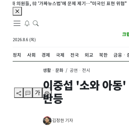
 의원들, 韓 '가짜뉴스법'에 문제 제기…"미국인 표현 위협"
시리
크
2026.8.6 (목)
정치
사회
경제
국제
전국
외교
북한
금융ㆍ
생활ㆍ문화
공연ㆍ전시
이중섭 '소와 아동'
가
반등
김정한 기자