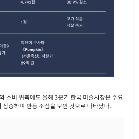
새겼다
펄펄 끓는 서울, 40도
7
돌파하나…한낮 39도
폭염[오늘날씨]
SK하이닉스 또 프리마
8
켓 하한가…달랑 11주
에 시초가 소동
"캐리비안 베이 여자 탈
9
의실에 남자가 있어
요"…경찰 수사
전남광주통합특별시 정
10
체와 소비 위축에도 올해 3분기 한국 미술시장은 주요
무부시장 후보 백승주·
 상승하며 반등 조짐을 보인 것으로 나타났다.
윤난실 지명