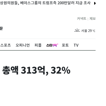
원들, 베이스그룹의 트럼프측 200만달러 지급 조사
美월가 대형
커넥트
제보
|
제주
26
℃
문
서울
29
℃
부산
26
℃
스포츠
오피니언
피플
포토
TV
대구
26
℃
인천
27
℃
총액 313억, 32%
광주
25
℃
대전
26
℃
울산
25
℃
강릉
23
℃
제주
26
℃