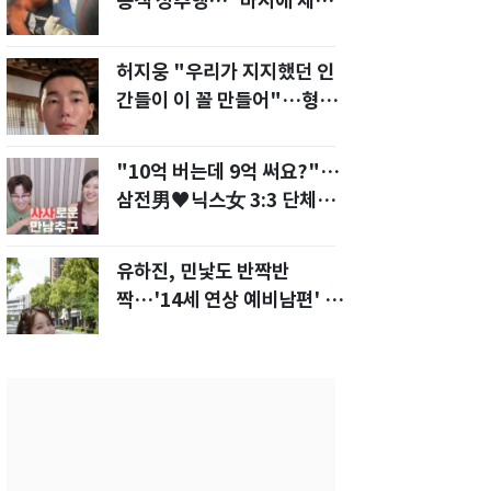
승객 성추행…"바지에 체액
까지 묻었다"
허지웅 "우리가 지지했던 인
간들이 이 꼴 만들어"…형소
법 개정안에 발끈
"10억 버는데 9억 써요?"…
삼전男♥닉스女 3:3 단체소
개팅 예능 화제
유하진, 민낯도 반짝반
짝…'14세 연상 예비남편' 강
균성이 반한 청순 미모