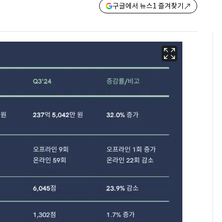
구글에서 뉴스1 즐겨찾기
[단독]"이번 역은 신논
6
현, 토스역입니다"…서
울 지하철에 토스 이름