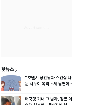
핫뉴스
"호텔서 상간남과 스킨십 나
눈 시누이 목격…제 남편이
입 다물라 하네요"
태국행 기내 그 남자, 잠든 여