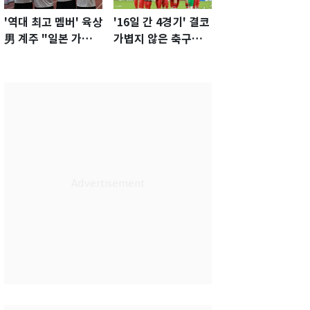
'역대 최고 멤버' 육상
'16일 간 4경기' 결코
男 계주 "일본 가뿐히
가볍지 않은 축구대
넘고 AG 金 따겠다"
표팀 '임시 감독' 무게