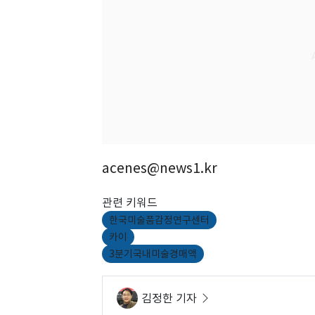
acenes@news1.kr
관련 키워드
한국미술품감정연구센터
카이
3분기국내미술경매액
김정한 기자