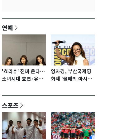
연예
'효리수' 진짜 온다…
양자경, 부산국제영
소녀시대 효연·유리·
화제 '올해의 아시아
수영 유닛 출격 [N이
영화인상' 수상…15
슈]
년만에 부산 온다
스포츠