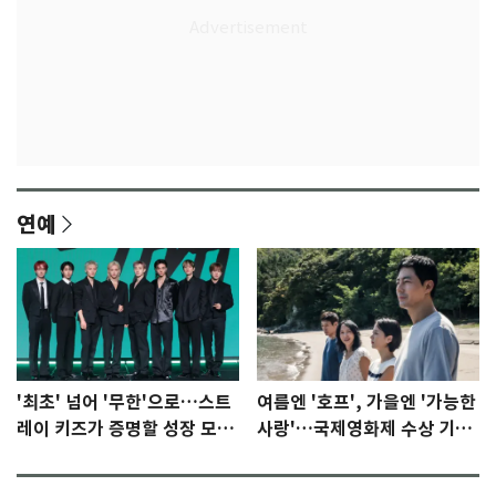
연예
'최초' 넘어 '무한'으로…스트
여름엔 '호프', 가을엔 '가능한
레이 키즈가 증명할 성장 모멘
사랑'…국제영화제 수상 기대
텀 [N이슈]
감 [N이슈]