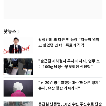
핫뉴스
황정민의 또 다른 팬 등장 "지독히 엮이
고 싶었던 건 너" 폭로녀 직격
"출근길 지하철서 두자리 차지, 업무 보
는 100㎏ 남성…부딪히면 신경질"
"난 20년 병수발했는데…'배다른 형제'
존재, 유산 절반 가져가나"
응급실 난동범, 10년 수련 주짓수로 단숨