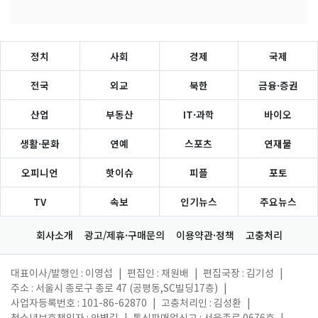
정치
사회
경제
국제
전국
외교
북한
금융·증권
산업
부동산
IT·과학
바이오
생활·문화
연예
스포츠
연재물
오피니언
핫이슈
피플
포토
TV
속보
인기뉴스
주요뉴스
회사소개
광고/제휴·구매문의
이용약관·정책
고충처리
대표이사/발행인 : 이영섭
|
편집인 : 채원배
|
편집국장 : 김기성
|
주소 : 서울시 종로구 종로 47 (공평동,SC빌딩17층)
|
사업자등록번호 : 101-86-62870
|
고충처리인 : 김성환
|