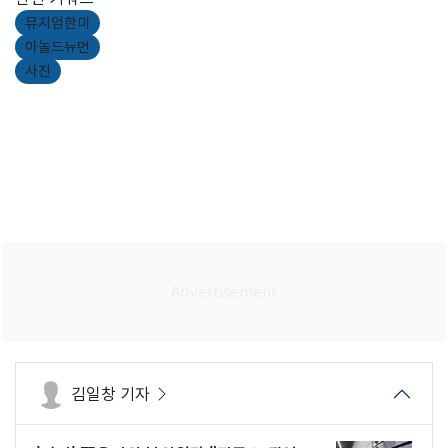
뮤지엄한미
아놀드뉴먼
사진
김일창 기자