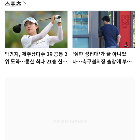
스포츠
박민지, 제주삼다수 2R 공동 2
'심판 성접대'가 끝 아니었
위 도약…통산 최다 21승 신기
다…축구협회장 출장에 부인
록 도전
3회 동반 '펑펑'