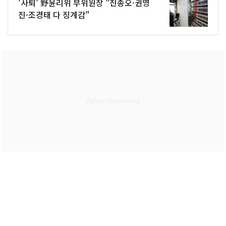
'사퇴' 野윤리위 부위원장 "진종오·권영
진·조경태 다 징계감"