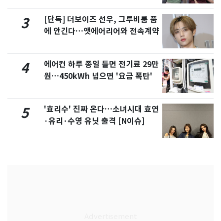
[단독] 더보이즈 선우, 그루비룸 품
3
에 안긴다…앳에어리어와 전속계약
에어컨 하루 종일 틀면 전기료 29만
4
원…450kWh 넘으면 '요금 폭탄'
'효리수' 진짜 온다…소녀시대 효연
5
·유리·수영 유닛 출격 [N이슈]