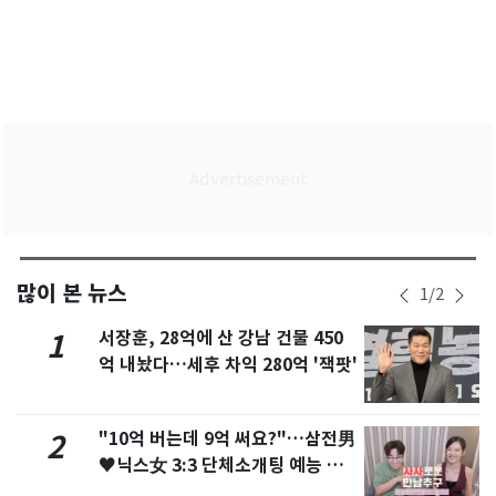
많이 본 뉴스
1
/
2
서장훈, 28억에 산 강남 건물 450
1
억 내놨다…세후 차익 280억 '잭팟'
"10억 버는데 9억 써요?"…삼전男
2
♥닉스女 3:3 단체소개팅 예능 화
제