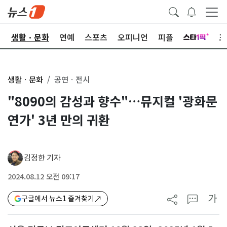
오
생활ㆍ문화
연예
스포츠
오피니언
피플
포
생활ㆍ문화
공연ㆍ전시
"8090의 감성과 향수"…뮤지컬 '광화문
연가' 3년 만의 귀환
김정한 기자
2024.08.12 오전 09:17
가
구글에서 뉴스1 즐겨찾기