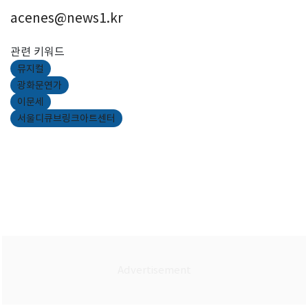
acenes@news1.kr
관련 키워드
뮤지컬
광화문연가
이문세
서울디큐브링크아트센터