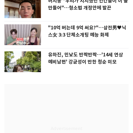
허지웅 "우리가 지지했던 인간들이 이 꼴
만들어"…형소법 개정안에 발끈
"10억 버는데 9억 써요?"…삼전男♥닉
스女 3:3 단체소개팅 예능 화제
유하진, 민낯도 반짝반짝…'14세 연상
예비남편' 강균성이 반한 청순 미모