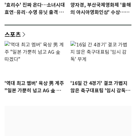
'효리수' 진짜 온다…소녀시대
양자경, 부산국제영화제 '올해
효연·유리·수영 유닛 출격 [N
의 아시아영화인상' 수상…15
이슈]
년만에 부산 온다
스포츠
'역대 최고 멤버' 육상 男 계주
'16일 간 4경기' 결코 가볍지
"일본 가뿐히 넘고 AG 金 따겠
않은 축구대표팀 '임시 감독'
다"
무게