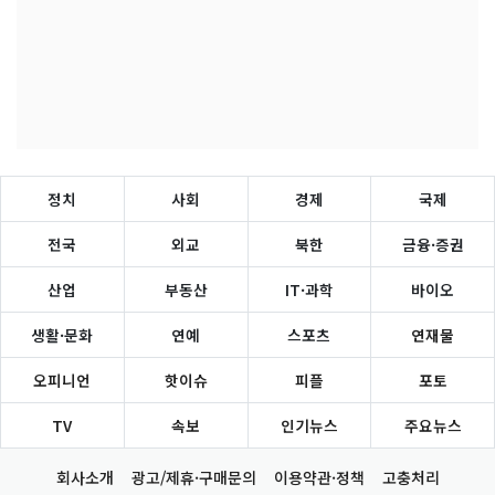
정치
사회
경제
국제
전국
외교
북한
금융·증권
산업
부동산
IT·과학
바이오
생활·문화
연예
스포츠
연재물
오피니언
핫이슈
피플
포토
TV
속보
인기뉴스
주요뉴스
회사소개
광고/제휴·구매문의
이용약관·정책
고충처리