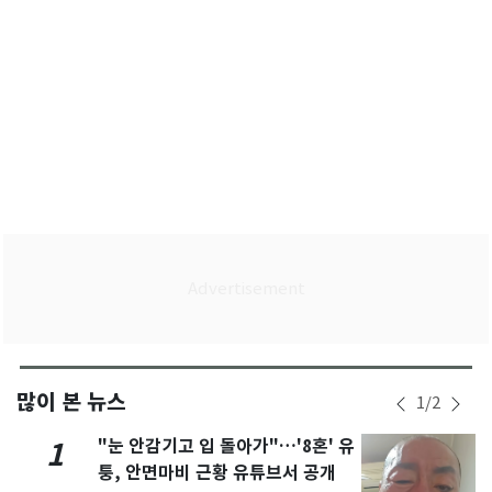
많이 본 뉴스
1
/
2
"눈 안감기고 입 돌아가"…'8혼' 유
1
퉁, 안면마비 근황 유튜브서 공개