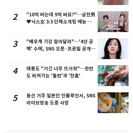
"10억 버는데 9억 써요?"…삼전男
2
♥닉스女 3:3 단체소개팅 예능 화
제
"배우계 기강 잡아달라"…'4년 공
3
백' 수애, SNS 오픈·프로필 공개
화제
태풍도 "거긴 너무 뜨거워"…한반
4
도 비켜가는 '돌핀'과 '찬홈'
용산 거주 일본인 인플루언서, SNS
5
라이브방송 도중 사망