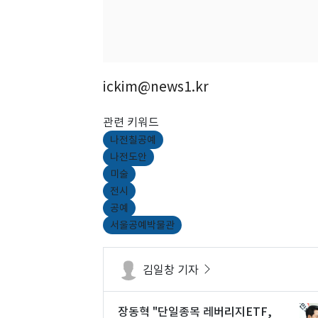
ickim@news1.kr
관련 키워드
나전칠공예
나전도안
미술
전시
공예
서울공예박물관
김일창 기자
장동혁 "단일종목 레버리지ETF,