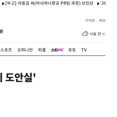
고] 이중길 씨(아시아나항공 PR팀 과장) 모친상
'JIMFF' 장항
커넥트
제보
|
제주
31
℃
문
서울
35
℃
부산
34
℃
스포츠
오피니언
피플
포토
TV
대구
36
℃
인천
36
℃
 도안실'
광주
35
℃
대전
35
℃
울산
31
℃
강릉
30
℃
제주
31
℃