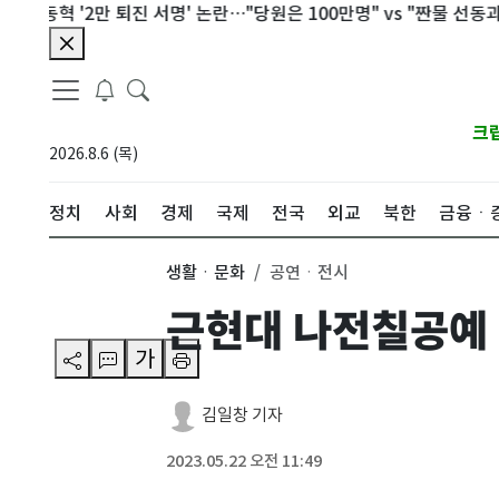
혁 '2만 퇴진 서명' 논란…"당원은 100만명" vs "짠물 선동과 달라"
크
2026.8.6 (목)
정치
사회
경제
국제
전국
외교
북한
금융ㆍ
생활ㆍ문화
공연ㆍ전시
근현대 나전칠공예 
가
김일창 기자
2023.05.22 오전 11:49