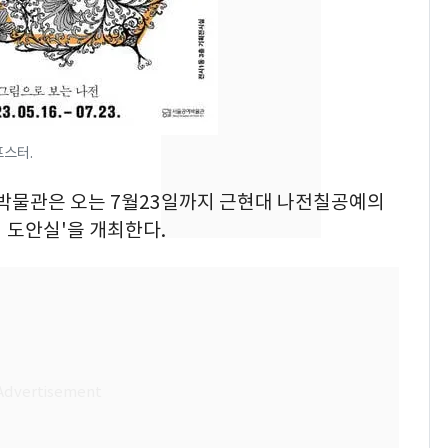
추미애 경기지사, '재정
비상 상황' 선언
삼성전자·SK하이닉스
8
"주주 환원 의미 있게
확대할 것" 약속
포스터.
"하늘로 떠난 딸과의 약
9
속"…이현주 경사, 세
예박물관은 오는 7월23일까지 근현대 나전칠공예의
번째 모발 기부
 도안실'을 개최한다.
태풍도 "거긴 너무 뜨거
10
워"…한반도 비켜가는
'돌핀'과 '찬홈'