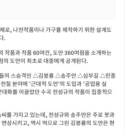
주제로, 나전작품이나 가구를 제작하기 위한 설계도
다.
 작품과 작품 60여건, 도안 360여점을 소개하는
여점의 도안이 최초로 대중에게 공개된다.
들의 스승격인 △김봉룡 △송주안 △심부길 △민종
나전칠 분야에 '근대적 도안'의 도입과 '공업용 실
근대화를 이끌었던 수곡 전성규의 작품이 집중적으
솜씨를 가지고 있는데, 전성규와 송주안은 주로 붓과
 연상시키고, 역시 먹으로 그린 김봉룡의 도안은 현