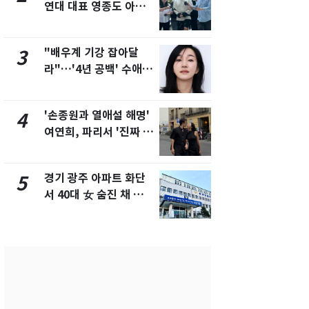
연대 대표 영종도 아파
추미애 경기지
트서 숨진 채 발견
비상 상황' 
"배우계 기강 잡아달
삼성전자·S
3
8
라"…'4년 공백' 수애,
"주주 환원 
SNS 오픈·프로필 공개
확대할 것" 
화제
'손종원과 열애설 해명'
"하늘로 떠
4
9
여연희, 파리서 '진짜 연
속"…이현주
인'과 입맞춤…훈남이
번째 모발 
네 [N샷]
경기 광주 아파트 화단
태풍도 "거
5
10
서 40대 女 숨진 채 발
워"…한반도
견…시신 옆엔 '이불'
'돌핀'과 '찬