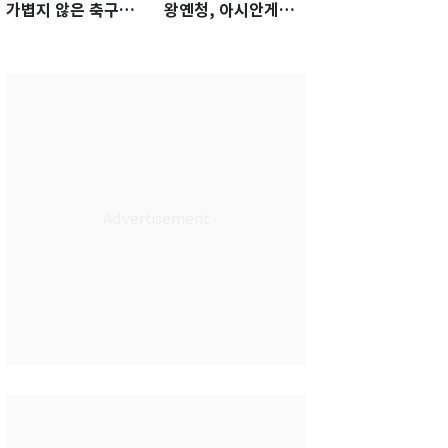
가볍지 않은 축구대
왕옌청, 아시안게임
표팀 '임시 감독' 무게
서 한국전 '표적 등판'
가능성