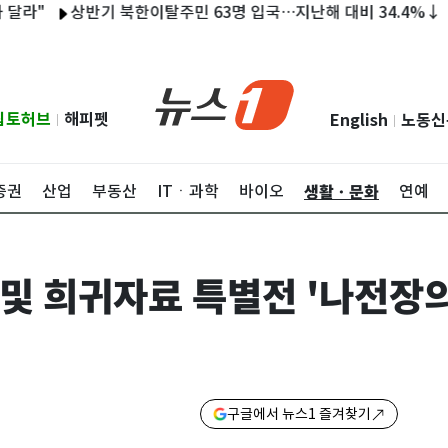
상반기 북한이탈주민 63명 입국…지난해 대비 34.4%↓
[부
립토허브
해피펫
English
노동신
|
|
생활ㆍ문화
증권
산업
부동산
ITㆍ과학
바이오
연예
및 희귀자료 특별전 '나전장의
구글에서 뉴스1 즐겨찾기