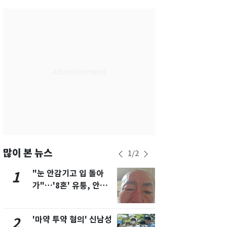
서울
35
℃
부산
34
℃
대구
36
℃
인천
36
℃
광주
35
℃
대전
35
℃
울산
31
℃
강릉
30
℃
많이 본 뉴스
1
/
2
제주
31
℃
"눈 안감기고 입 돌아
용산 거주 
1
6
가"…'8혼' 유퉁, 안면
루언서, SN
마비 근황 유튜브서 공
송 도중 사망
개
'마약 투약 혐의' 신남성
"사실상 부
2
7