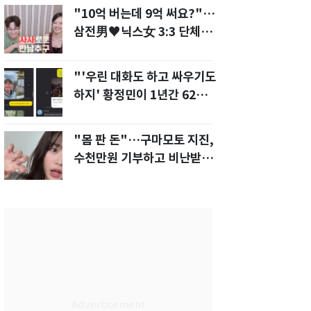
"10억 버는데 9억 써요?"…
삼전男♥닉스女 3:3 단체소
개팅 예능 화제
"'우린 대화도 하고 싸우기도
하지' 황정민이 1년간 62차례
먼저 전화"
"몸 판 돈"…구마모토 지진,
수천만원 기부하고 비난받은
성인물 배우