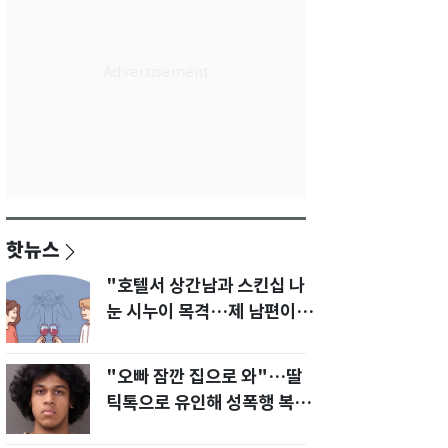
핫뉴스
"호텔서 상간남과 스킨십 나
눈 시누이 목격…제 남편이
입 다물라 하네요"
"오빠 잠깐 집으로 와"…딸
틱톡으로 유인해 성폭행 복수
한 아빠