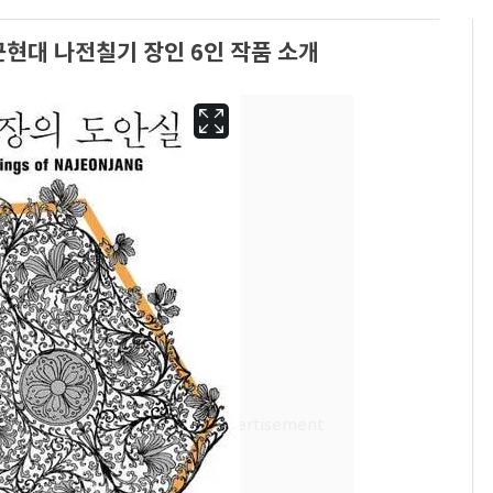
현대 나전칠기 장인 6인 작품 소개
용산 거주 일본인 인플
6
루언서, SNS 라이브방
송 도중 사망
"사실상 부도 상태"…
7