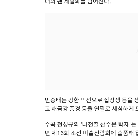
대의 펜 세밀화를 넘어선다.
민종태는 강한 먹선으로 십장생 등을 생
고 해금강 풍경 등을 연필로 세심하게 
수곡 전성규의 '나전칠 산수문 탁자'는 
년 제16회 조선 미술전람회에 출품해 