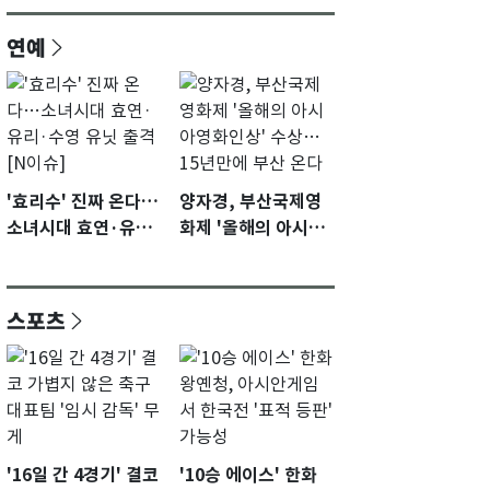
연예
'효리수' 진짜 온다…
양자경, 부산국제영
소녀시대 효연·유리·
화제 '올해의 아시아
수영 유닛 출격 [N이
영화인상' 수상…15
슈]
년만에 부산 온다
스포츠
'16일 간 4경기' 결코
'10승 에이스' 한화