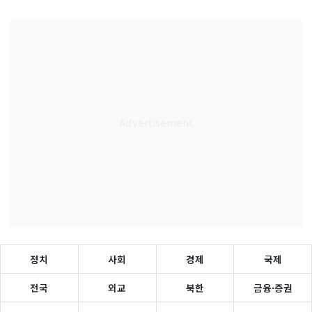
정치
사회
경제
국제
전국
외교
북한
금융·증권