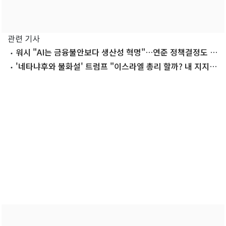
관련 기사
워시 "AI는 금융불안보다 생산성 혁명"…연준 정책결정도 바
꾼다
'네타냐후와 불화설' 트럼프 "이스라엘 총리 할까? 내 지지율
99%"