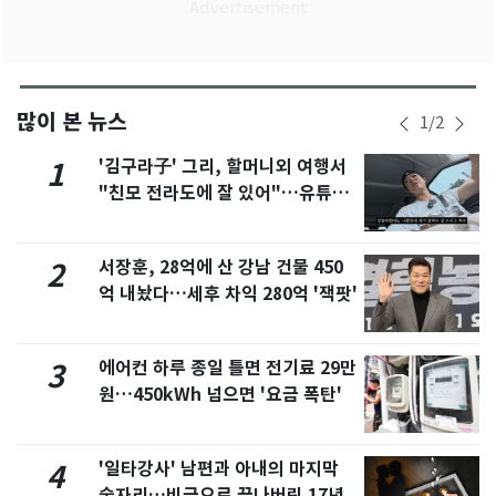
많이 본 뉴스
1
/
2
'김구라子' 그리, 할머니외 여행서
1
"친모 전라도에 잘 있어"…유튜브
서 언급
서장훈, 28억에 산 강남 건물 450
2
억 내놨다…세후 차익 280억 '잭팟'
에어컨 하루 종일 틀면 전기료 29만
3
원…450kWh 넘으면 '요금 폭탄'
'일타강사' 남편과 아내의 마지막
4
술자리…비극으로 끝나버린 17년