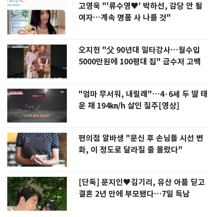
고영욱 "'류수영♥' 박하선, 감당 안 될
여자…계속 명품 사 나를 것"
오지헌 "父 90년대 일타강사…월수입
5000만원에 100평대 집" 금수저 고백
"엄마 무서워, 내릴래"…4·6세 두 딸 태
운 채 194㎞/h 살인 질주[영상]
편의점 알바생 "문신 후 손님들 시선 변
화, 이 정도로 달라질 줄 몰랐다"
[단독] 문지인♥김기리, 유산 아픔 딛고
결혼 2년 만에 부모됐다…7일 득남