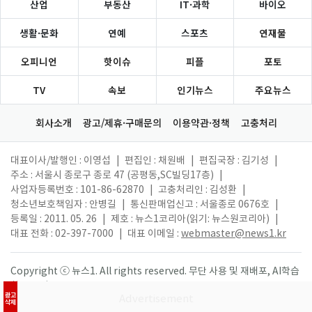
산업
부동산
IT·과학
바이오
생활·문화
연예
스포츠
연재물
오피니언
핫이슈
피플
포토
TV
속보
인기뉴스
주요뉴스
회사소개
광고/제휴·구매문의
이용약관·정책
고충처리
대표이사/발행인 : 이영섭
|
편집인 : 채원배
|
편집국장 : 김기성
|
주소 : 서울시 종로구 종로 47 (공평동,SC빌딩17층)
|
사업자등록번호 : 101-86-62870
|
고충처리인 : 김성환
|
청소년보호책임자 : 안병길
|
통신판매업신고 : 서울종로 0676호
|
등록일 : 2011. 05. 26
|
제호 : 뉴스1코리아(읽기: 뉴스원코리아)
|
대표 전화 : 02-397-7000
|
대표 이메일 :
webmaster@news1.kr
Copyright ⓒ 뉴스1. All rights reserved. 무단 사용 및 재배포, AI학습
활용 금지.
광고
삭제