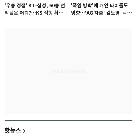
'우승 경쟁' KT-삼성, 60승 선
'폭염 방학'에 개인 타이틀도
착팀은 어디?…KS 직행 확률
영향…'AG 차출' 김도영·곽빈
77.8%
울상
핫뉴스