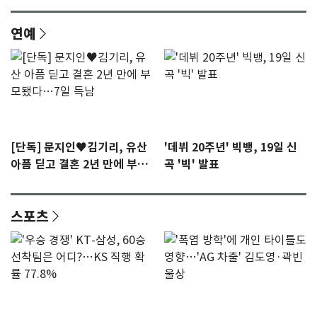
연예
[단독] 문지인♥김기리, 유산
'데뷔 20주년' 빅뱅, 19일 신
아픔 딛고 결혼 2년 만에 부모
곡 '빅' 발표
됐다…7일 득남
스포츠