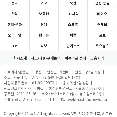
전국
외교
북한
금융·증권
산업
부동산
IT·과학
바이오
생활·문화
연예
스포츠
연재물
오피니언
핫이슈
피플
포토
TV
속보
인기뉴스
주요뉴스
회사소개
광고/제휴·구매문의
이용약관·정책
고충처리
대표이사/발행인 : 이영섭
|
편집인 : 채원배
|
편집국장 : 김기성
|
주소 : 서울시 종로구 종로 47 (공평동,SC빌딩17층)
|
사업자등록번호 : 101-86-62870
|
고충처리인 : 김성환
|
청소년보호책임자 : 안병길
|
통신판매업신고 : 서울종로 0676호
|
등록일 : 2011. 05. 26
|
제호 : 뉴스1코리아(읽기: 뉴스원코리아)
|
대표 전화 : 02-397-7000
|
대표 이메일 :
webmaster@news1.kr
Copyright ⓒ 뉴스1. All rights reserved. 무단 사용 및 재배포, AI학습