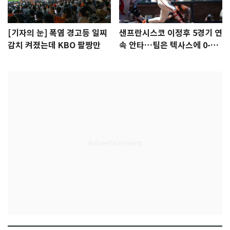
[기자의 눈] 폭염 경고등 일찌
샌프란시스코 이정후 5경기 연
감치 켜졌는데 KBO 팔짱만
속 안타…팀은 텍사스에 0-6
완패