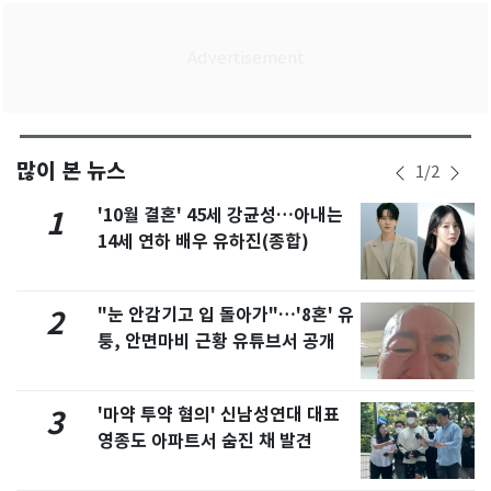
많이 본 뉴스
1
/
2
'10월 결혼' 45세 강균성…아내는
1
14세 연하 배우 유하진(종합)
"눈 안감기고 입 돌아가"…'8혼' 유
2
퉁, 안면마비 근황 유튜브서 공개
'마약 투약 혐의' 신남성연대 대표
3
영종도 아파트서 숨진 채 발견