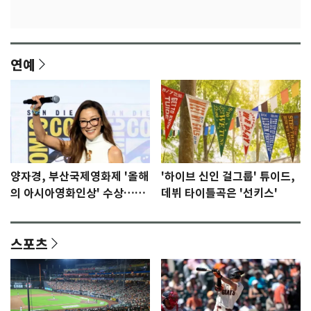
연예
양자경, 부산국제영화제 '올해
'하이브 신인 걸그룹' 튜이드,
의 아시아영화인상' 수상…15
데뷔 타이틀곡은 '선키스'
년만에 부산 온다
스포츠