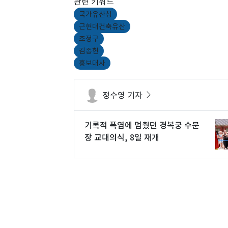
관련 키워드
국가유산청
근현대건축유산
조정구
김종헌
홍보대사
정수영 기자
기록적 폭염에 멈췄던 경복궁 수문
장 교대의식, 8일 재개