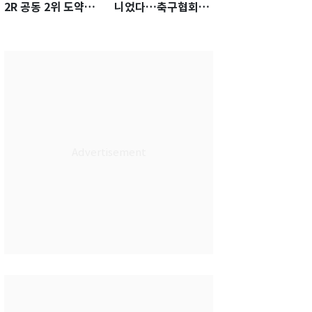
2R 공동 2위 도약…
니었다…축구협회장
통산 최다 21승 신기
출장에 부인 3회 동반
록 도전
'펑펑'