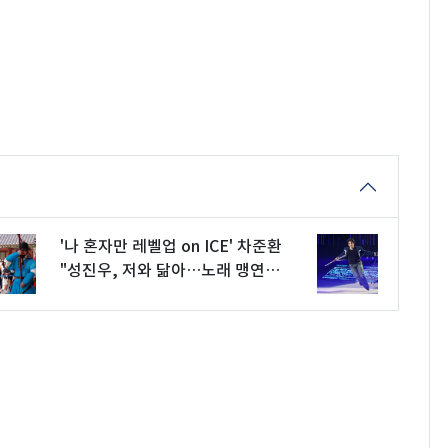
'나 혼자만 레벨업 on ICE' 차준환
"성진우, 저와 닮아…노래 맹연습"
(종합)