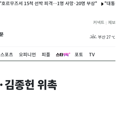
서 15척 선박 피격…1명 사망·20명 부상"
"대통령은 세입자일 
제주
28
℃
커넥트
제보
|
서울
30
℃
문
부산
27
℃
대구
28
℃
스포츠
오피니언
피플
포토
TV
인천
29
℃
광주
29
℃
·김종헌 위촉
대전
27
℃
울산
27
℃
강릉
25
℃
제주
28
℃
서울
30
℃