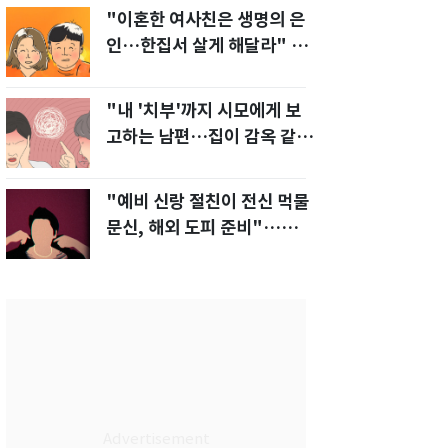
"이혼한 여사친은 생명의 은
인…한집서 살게 해달라" 남
편 요구에 '절망'
"내 '치부'까지 시모에게 보
고하는 남편…집이 감옥 같
다" 아내 고통
"예비 신랑 절친이 전신 먹물
문신, 해외 도피 준비"…예비
신부 '혼란'