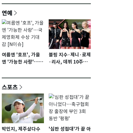
연예
여름엔 '호프', 가을
블핑 지수·제니·로제
엔 '가능한 사랑'…국
·리사, 데뷔 10주년
제영화제 수상 기대
이벤트 '완전체' 참석
감 [N이슈]
확정…기대감 UP
스포츠
박민지, 제주삼다수
'심판 성접대'가 끝 아