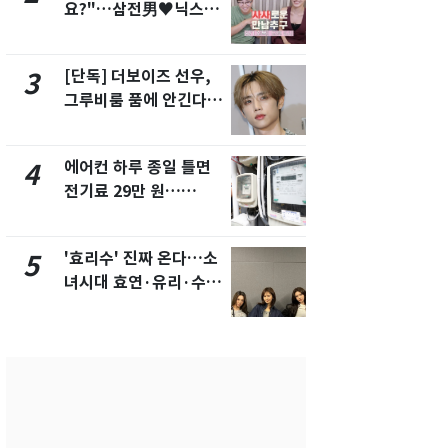
요?"…삼전男♥닉스女
의실에 남자
3:3 단체소개팅 예능 화
요"…경찰 
제
[단독] 더보이즈 선우,
[단독]중수
3
8
그루비룸 품에 안긴다…
수사관 경력
앳에어리어와 전속계약
진…법무사·
택' 유지
에어컨 하루 종일 틀면
전남광주 화
4
9
전기료 29만 원…
교통사고로 
450kWh 넘으면 '요금
지…6명 부
폭탄'
'효리수' 진짜 온다…소
축구협회, 
5
10
녀시대 효연·유리·수영
들 10여명 대
유닛 출격 [N이슈]
대' 의혹…
픽 예선 등