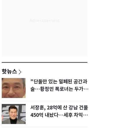
핫뉴스
"단둘만 있는 밀폐된 공간과
술…황정민 폭로녀는 두가지
에 집착했다"
서장훈, 28억에 산 강남 건물
450억 내놨다…세후 차익
280억 '잭팟'