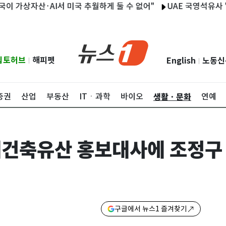
자산·AI서 미국 추월하게 둘 수 없어"
UAE 국영석유사 "호르무즈
립토허브
해피펫
English
노동신
|
|
생활ㆍ문화
증권
산업
부동산
ITㆍ과학
바이오
연예
대건축유산 홍보대사에 조정구
구글에서 뉴스1 즐겨찾기