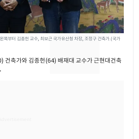
의실에 남자가 있어
요"…경찰 수사
[단독]중수청 가는 검찰
8
수사관 경력 합산 추
진…법무사·집행관 '혜
왼쪽부터 김종헌 교수, 최보근 국가유산청 차장, 조정구 건축가.(국가
택' 유지
전남광주 화정역 인근서
9
교통사고로 40대 심정
60) 건축가와 김종헌(64) 배재대 교수가 근현대건축
지…6명 부상
.
축구협회, 외국인 심판
10
들 10여명 대상 '성 접
대' 의혹…월드컵·올림
픽 예선 등