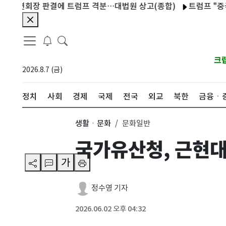
회장 판결에 트럼프 격분…대법원 상고(종합)
트럼프 "중국이 가상
크
2026.8.7 (금)
정치
사회
경제
국제
전국
외교
북한
금융ㆍ
생활ㆍ문화
문화일반
국가유산청, 근현
가
정수영 기자
2026.06.02 오후 04:32