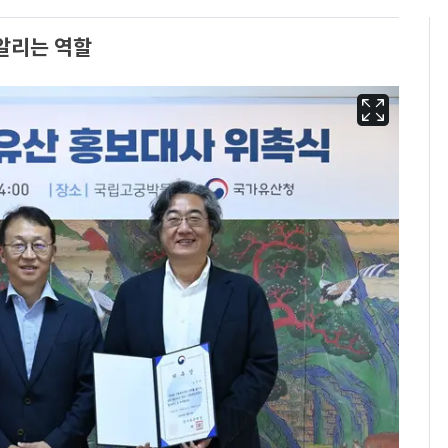
알리는 역할
13호 태풍 '돌핀' 日오
6
키나와·가고시마현 접
근…26만명 대피령
"캐리비안 베이 여자 탈
7