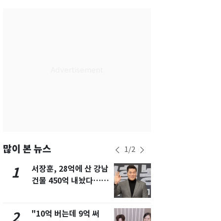
부산
27
℃
대구
28
℃
인천
29
℃
광주
29
℃
대전
27
℃
울산
27
℃
강릉
25
℃
제주
28
℃
많이 본 뉴스
1
/
2
서장훈, 28억에 산 강남
13호 태풍 '
1
6
건물 450억 내놨다…세
키나와·가고
후 차익 280억 '잭팟'
근…26만명
"10억 버는데 9억 써
"캐리비안 
2
7