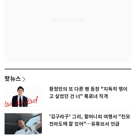
핫뉴스
황정민의 또 다른 팬 등장 "지독히 엮이
고 싶었던 건 너" 폭로녀 직격
'김구라子' 그리, 할머니외 여행서 "친모
전라도에 잘 있어"…유튜브서 언급