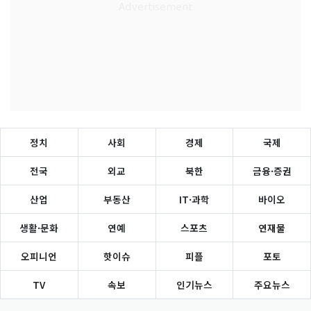
정치
사회
경제
국제
전국
외교
북한
금융·증권
산업
부동산
IT·과학
바이오
생활·문화
연예
스포츠
연재물
오피니언
핫이슈
피플
포토
TV
속보
인기뉴스
주요뉴스