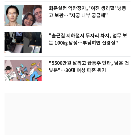
회춘실험 억만장자, '여친 생리혈' 냉동
고 보관…"자궁 내부 궁금해"
"출근길 지하철서 두자리 차지, 업무 보
는 100㎏ 남성…부딪히면 신경질"
"5500만원 날리고 급등주 단타, 남은 건
빚뿐"…30대 여성 파혼 위기