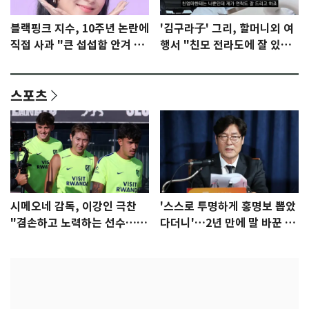
블랙핑크 지수, 10주년 논란에
'김구라子' 그리, 할머니외 여
직접 사과 "큰 섭섭함 안겨 미
행서 "친모 전라도에 잘 있
안"
어"…유튜브서 언급
스포츠
시메오네 감독, 이강인 극찬
'스스로 투명하게 홍명보 뽑았
"겸손하고 노력하는 선수…좋
다더니'…2년 만에 말 바꾼 이
은 첫인상"
임생