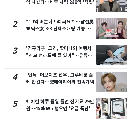
억 내놨다…세후 차익 280억 '잭팟'
"10억 버는데 9억 써요?"…삼전男
2
♥닉스女 3:3 단체소개팅 예능 화
제
'김구라子' 그리, 할머니외 여행서
3
"친모 전라도에 잘 있어"…유튜브
서 언급
[단독] 더보이즈 선우, 그루비룸 품
4
에 안긴다…앳에어리어와 전속계약
에어컨 하루 종일 틀면 전기료 29만
5
원…450kWh 넘으면 '요금 폭탄'