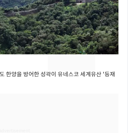
[단독]중수청 가는 검찰
7
수사관 경력 합산 추
진…법무사·집행관 '혜
택' 유지
낮 최고 37도 폭염 계
8
속…전국 곳곳 비 [오늘
날씨]
"캐리비안 베이 여자 탈
9
의실에 남자가 있어
 수도 한양을 방어한 성곽이 유네스코 세계유산 '등재
요"…경찰 수사
전남광주 화정역 인근서
10
교통사고로 40대 심정
지…6명 부상