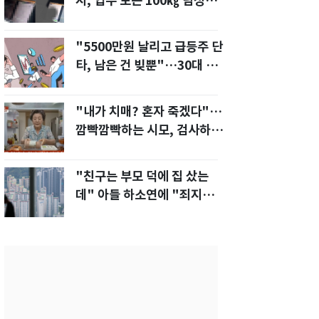
지, 업무 보는 100㎏ 남성…
부딪히면 신경질"
"5500만원 날리고 급등주 단
타, 남은 건 빚뿐"…30대 여
성 파혼 위기
"내가 치매? 혼자 죽겠다"…
깜빡깜빡하는 시모, 검사하라
하자 '발끈'
"친구는 부모 덕에 집 샀는
데" 아들 하소연에 "죄지었
다" 사죄 '먹먹'