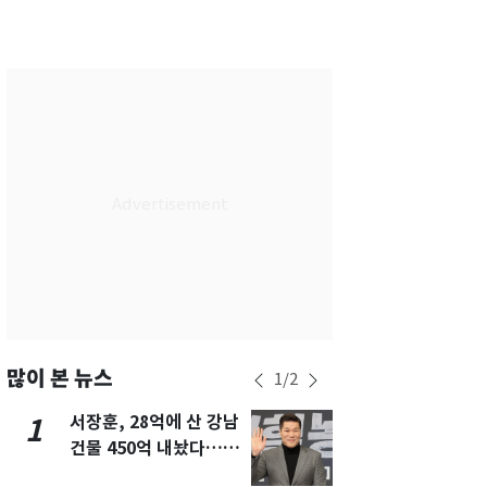
서울
33
℃
부산
33
℃
대구
33
℃
인천
34
℃
광주
33
℃
대전
33
℃
울산
32
℃
강릉
24
℃
제주
32
℃
많이 본 뉴스
1
/
2
서장훈, 28억에 산 강남
13호 태풍 '
1
6
건물 450억 내놨다…세
키나와·가고
후 차익 280억 '잭팟'
근…26만명