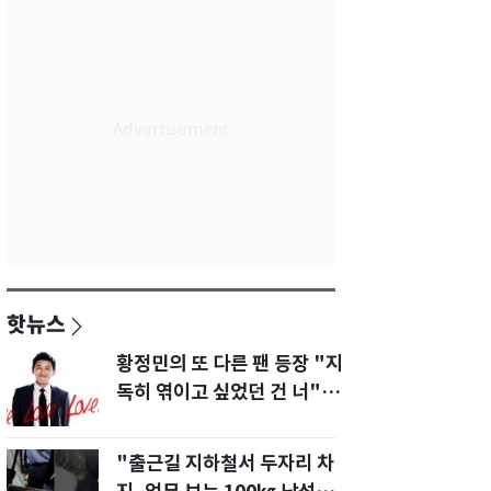
핫뉴스
황정민의 또 다른 팬 등장 "지
독히 엮이고 싶었던 건 너" 폭
로녀 직격
"출근길 지하철서 두자리 차