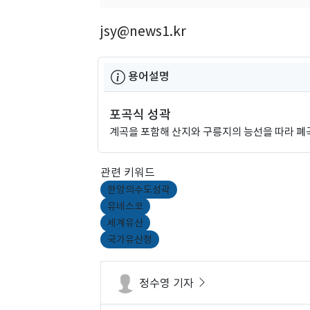
jsy@news1.kr
용어설명
포곡식 성곽
계곡을 포함해 산지와 구릉지의 능선을 따라 폐
관련 키워드
한양의수도성곽
유네스코
세계유산
국가유산청
정수영 기자