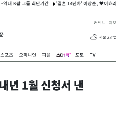
K팝 그룹 최단기간
'결혼 14년차' 이상순, ♥이효리와 보낸 일상 공
커넥트
제보
|
제주
32
℃
문
서울
33
℃
부산
33
℃
스포츠
오피니언
피플
포토
TV
대구
33
℃
인천
34
℃
내년 1월 신청서 낸
광주
33
℃
대전
33
℃
울산
32
℃
강릉
24
℃
제주
32
℃