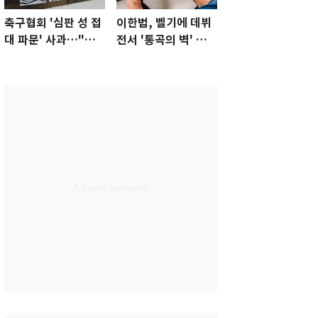
축구협회 '심판 성 접
이한범, 벨기에 데뷔
대 파문' 사과…"참
전서 '통곡의 벽' 활
담한 상황, 쇄신 약
약…경기 최우수선수
속"
선정