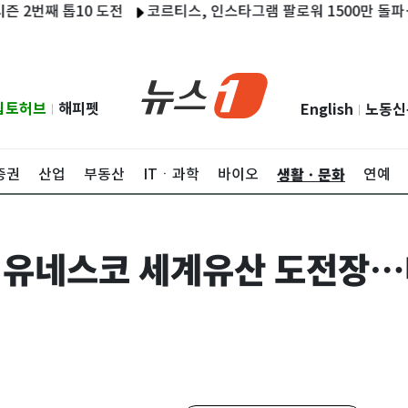
째 톱10 도전
코르티스, 인스타그램 팔로워 1500만 돌파…역대 
립토허브
해피펫
English
노동신
|
|
생활ㆍ문화
증권
산업
부동산
ITㆍ과학
바이오
연예
, 유네스코 세계유산 도전장…