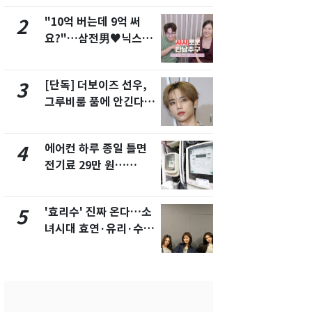
"10억 버는데 9억 써
[단독]중수
2
7
요?"…삼전男♥닉스女
수사관 경력
3:3 단체소개팅 예능 화
진…법무사·
제
택' 유지
[단독] 더보이즈 선우,
낮 최고 37
3
8
그루비룸 품에 안긴다…
속…전국 곳곳
앳에어리어와 전속계약
날씨]
에어컨 하루 종일 틀면
"캐리비안 
4
9
전기료 29만 원…
의실에 남자
450kWh 넘으면 '요금
요"…경찰 
폭탄'
'효리수' 진짜 온다…소
전남광주 화
5
10
녀시대 효연·유리·수영
교통사고로 
유닛 출격 [N이슈]
지…6명 부