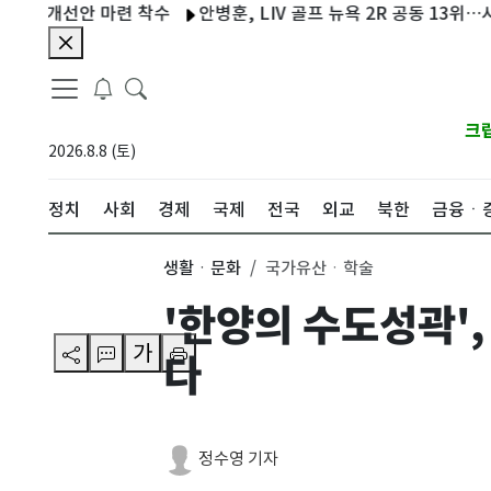
개선안 마련 착수
안병훈, LIV 골프 뉴욕 2R 공동 13위…시즌 2번
크
2026.8.8 (토)
정치
사회
경제
국제
전국
외교
북한
금융ㆍ
생활ㆍ문화
국가유산ㆍ학술
'한양의 수도성곽'
가
다
정수영 기자