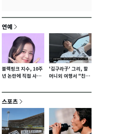
연예
블랙핑크 지수, 10주
'김구라子' 그리, 할
년 논란에 직접 사과
머니외 여행서 "친모
"큰 섭섭함 안겨 미
전라도에 잘 있어"…
안"
유튜브서 언급
스포츠