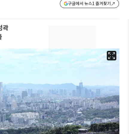
구글에서 뉴스1 즐겨찾기
성곽
과
13호 태풍 '돌핀' 日오
6
키나와·가고시마현 접
근…26만명 대피령