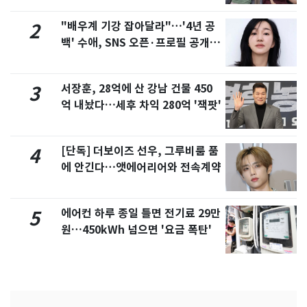
"배우계 기강 잡아달라"…'4년 공
2
백' 수애, SNS 오픈·프로필 공개
화제
서장훈, 28억에 산 강남 건물 450
3
억 내놨다…세후 차익 280억 '잭팟'
[단독] 더보이즈 선우, 그루비룸 품
4
에 안긴다…앳에어리어와 전속계약
에어컨 하루 종일 틀면 전기료 29만
5
원…450kWh 넘으면 '요금 폭탄'