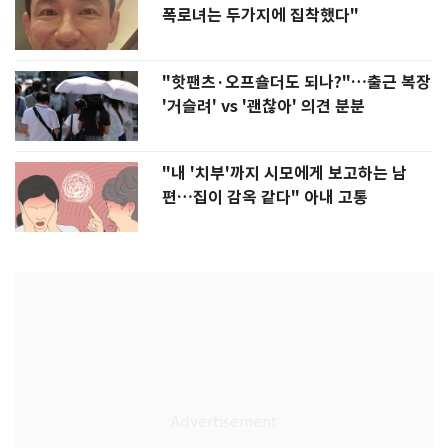
폭로녀는 두가지에 집착했다"
"핫팬츠·오프숄더도 되나?"…출근 복장
'거슬려' vs '괜찮아' 의견 분분
"내 '치부'까지 시모에게 보고하는 남
편…집이 감옥 같다" 아내 고통