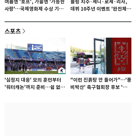
여름엔 '호프', 가을엔 '가능한
블핑 지수·제니·로제·리사,
사랑'…국제영화제 수상 기대
데뷔 10주년 이벤트 '완전체'
감 [N이슈]
참석 확정…기대감 UP
스포츠
'심정지 대응' 모의 훈련부터
"이런 진흙탕 안 들어가"…'풍
'워터캐논'까지 준비…쉼 없는
비박산' 축구협회장 후보 '실
K리그
종'