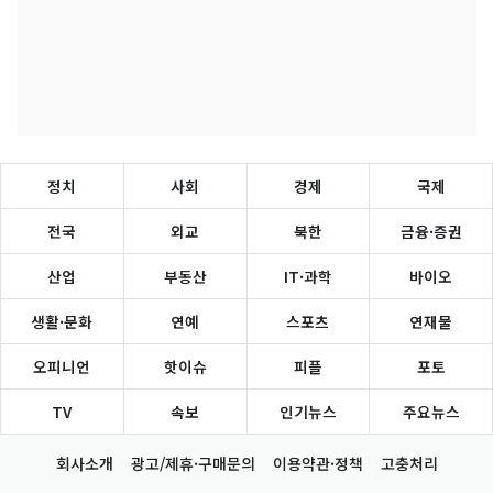
정치
사회
경제
국제
전국
외교
북한
금융·증권
산업
부동산
IT·과학
바이오
생활·문화
연예
스포츠
연재물
오피니언
핫이슈
피플
포토
TV
속보
인기뉴스
주요뉴스
회사소개
광고/제휴·구매문의
이용약관·정책
고충처리