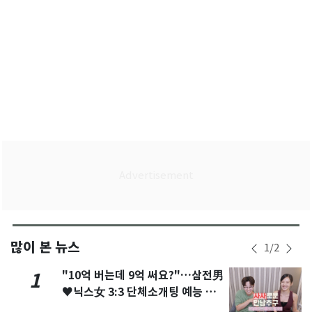
많이 본 뉴스
1
/
2
"10억 버는데 9억 써요?"…삼전男
1
♥닉스女 3:3 단체소개팅 예능 화
제