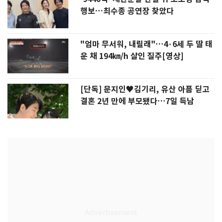
행보…최수종 공연장 찾았다
"엄마 무서워, 내릴래"…4·6세 두 딸 태
운 채 194㎞/h 살인 질주[영상]
[단독] 문지인♥김기리, 유산 아픔 딛고
결혼 2년 만에 부모됐다…7일 득남