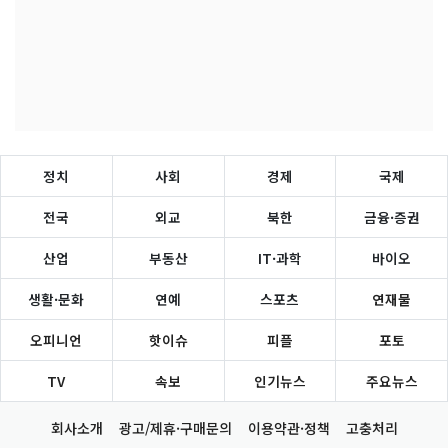
정치
사회
경제
국제
전국
외교
북한
금융·증권
산업
부동산
IT·과학
바이오
생활·문화
연예
스포츠
연재물
오피니언
핫이슈
피플
포토
TV
속보
인기뉴스
주요뉴스
회사소개
광고/제휴·구매문의
이용약관·정책
고충처리