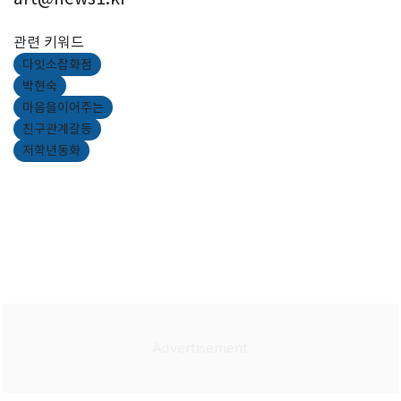
관련 키워드
다잇소잡화점
박현숙
마음을이어주는
친구관계갈등
저학년동화