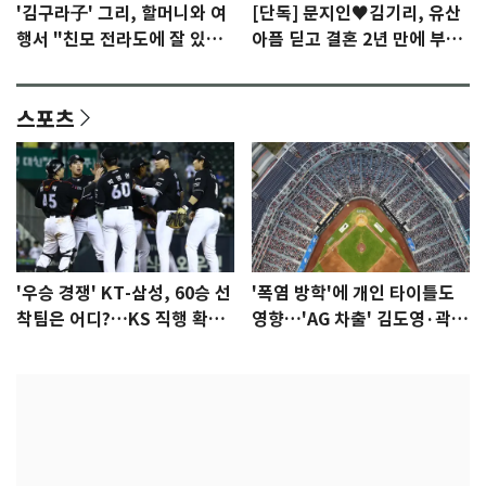
'김구라子' 그리, 할머니와 여
[단독] 문지인♥김기리, 유산
행서 "친모 전라도에 잘 있
아픔 딛고 결혼 2년 만에 부모
어"…유튜브서 언급
됐다…7일 득남
스포츠
'우승 경쟁' KT-삼성, 60승 선
'폭염 방학'에 개인 타이틀도
착팀은 어디?…KS 직행 확률
영향…'AG 차출' 김도영·곽빈
77.8%
울상