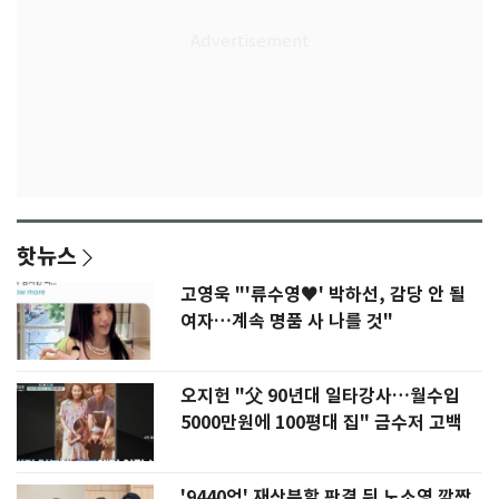
핫뉴스
고영욱 "'류수영♥' 박하선, 감당 안 될
여자…계속 명품 사 나를 것"
오지헌 "父 90년대 일타강사…월수입
5000만원에 100평대 집" 금수저 고백
'9440억' 재산분할 판결 뒤 노소영 깜짝