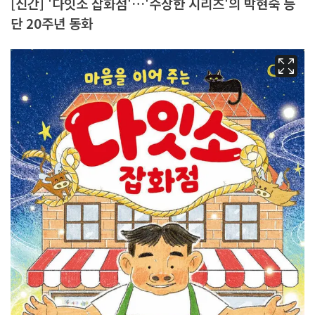
[신간] '다잇소 잡화점'…'수상한 시리즈'의 박현숙 등
단 20주년 동화