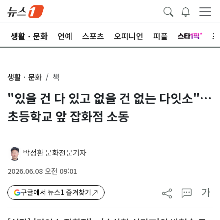
오
생활ㆍ문화
연예
스포츠
오피니언
피플
포
생활ㆍ문화
책
"있을 건 다 있고 없을 건 없는 다잇소"…
초등학교 앞 잡화점 소동
박정환 문화전문기자
2026.06.08 오전 09:01
가
구글에서 뉴스1 즐겨찾기