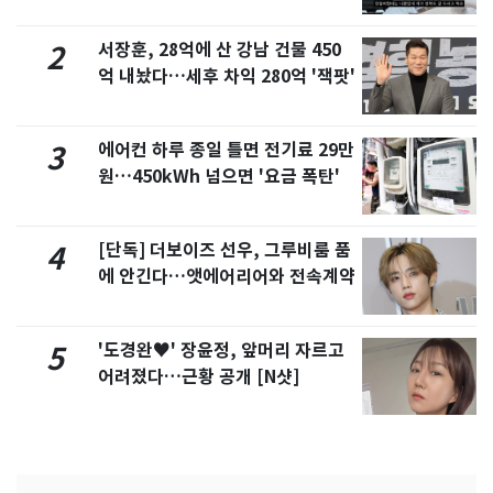
서 언급
서장훈, 28억에 산 강남 건물 450
2
억 내놨다…세후 차익 280억 '잭팟'
에어컨 하루 종일 틀면 전기료 29만
3
원…450kWh 넘으면 '요금 폭탄'
[단독] 더보이즈 선우, 그루비룸 품
4
에 안긴다…앳에어리어와 전속계약
'도경완♥' 장윤정, 앞머리 자르고
5
어려졌다…근황 공개 [N샷]