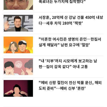
폭로녀는 두가지에 집착했다"
서장훈, 28억에 산 강남 건물 450억 내놨
다…세후 차익 280억 '잭팟'
"이혼한 여사친은 생명의 은인…한집서
살게 해달라" 남편 요구에 '절망'
"내 '치부'까지 시모에게 보고하는 남
편…집이 감옥 같다" 아내 고통
"예비 신랑 절친이 전신 먹물 문신, 해외
도피 준비"…예비 신부 '혼란'