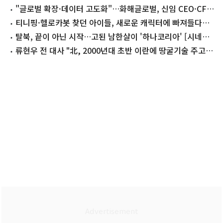
도약 가능성"
"글로벌 확장·데이터 고도화"…화해글로벌, 신임 CEO·CFO
선임
티니핑·헬로카봇 찾던 아이들, 새로운 캐릭터에 빠져들다…
캐릭터라이선싱페어[리뷰]
탈북, 끝이 아닌 시작…고된 남한살이 '하나코리아' [시네마
프리뷰]
류현우 전 대사 "北, 2000년대 초반 이란에 땅굴기술 주고
2500만불 받아"