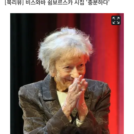
[북리뷰] 비스와바 쉼보르스카 시집 '충분하다'