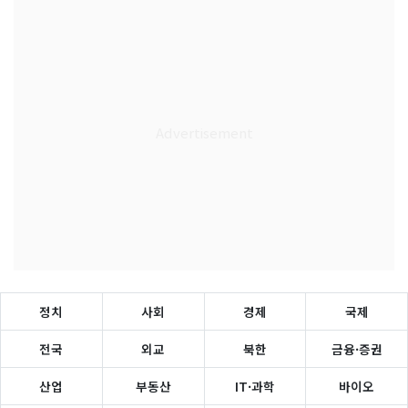
정치
사회
경제
국제
전국
외교
북한
금융·증권
산업
부동산
IT·과학
바이오