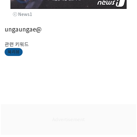
ⓒ News1
ungaungae@
관련 키워드
북리뷰