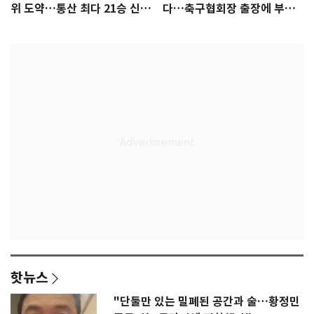
위 도약…통산 최다 21승 신기
다…축구협회장 출장에 부인
록 도전
3회 동반 '펑펑'
핫뉴스
"단둘만 있는 밀폐된 공간과 술…황정민