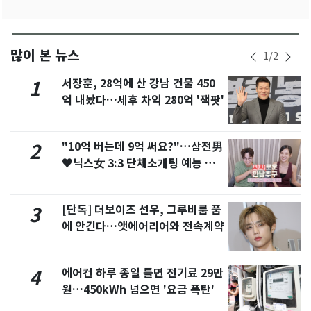
많이 본 뉴스
1
/
2
서장훈, 28억에 산 강남 건물 450
1
억 내놨다…세후 차익 280억 '잭팟'
"10억 버는데 9억 써요?"…삼전男
2
♥닉스女 3:3 단체소개팅 예능 화
제
[단독] 더보이즈 선우, 그루비룸 품
3
에 안긴다…앳에어리어와 전속계약
에어컨 하루 종일 틀면 전기료 29만
4
원…450kWh 넘으면 '요금 폭탄'