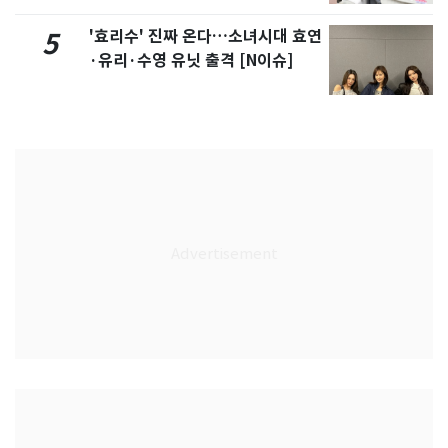
'효리수' 진짜 온다…소녀시대 효연
5
·유리·수영 유닛 출격 [N이슈]