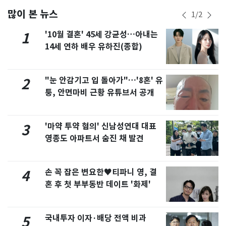
많이 본 뉴스
1
/
2
'10월 결혼' 45세 강균성…아내는
1
14세 연하 배우 유하진(종합)
"눈 안감기고 입 돌아가"…'8혼' 유
2
퉁, 안면마비 근황 유튜브서 공개
'마약 투약 혐의' 신남성연대 대표
3
영종도 아파트서 숨진 채 발견
손 꼭 잡은 변요한♥티파니 영, 결
4
혼 후 첫 부부동반 데이트 '화제'
국내투자 이자·배당 전액 비과
5