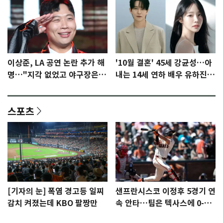
이상준, LA 공연 논란 추가 해
'10월 결혼' 45세 강균성…아
명…"지각 없었고 야구장은
내는 14세 연하 배우 유하진
일부러 갔다" [N이슈]
(종합)
스포츠
[기자의 눈] 폭염 경고등 일찌
샌프란시스코 이정후 5경기 연
감치 켜졌는데 KBO 팔짱만
속 안타…팀은 텍사스에 0-6
완패