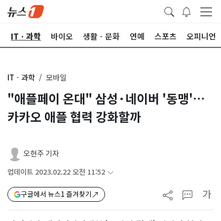
산
ITㆍ과학
바이오
생활ㆍ문화
연예
스포츠
오피니언
ITㆍ과학
모바일
"애플페이 온대" 삼성·네이버 '동맹'…
카카오 애플 협력 강화할까
오현주 기자
업데이트 2023.02.22 오전 11:52
가
구글에서 뉴스1 즐겨찾기