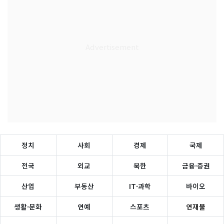
정치
사회
경제
국제
전국
외교
북한
금융·증권
산업
부동산
IT·과학
바이오
생활·문화
연예
스포츠
연재물