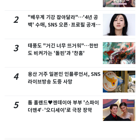
제
"배우계 기강 잡아달라"…'4년 공
2
백' 수애, SNS 오픈·프로필 공개
화제
태풍도 "거긴 너무 뜨거워"…한반
3
도 비켜가는 '돌핀'과 '찬홈'
용산 거주 일본인 인플루언서, SNS
4
라이브방송 도중 사망
톰 홀랜드♥젠데이아 부부 '스파이
5
더맨4'·'오디세이'로 극장 장악