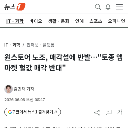
산
ITㆍ과학
바이오
생활ㆍ문화
연예
스포츠
오피니언
ITㆍ과학
인터넷ㆍ플랫폼
원스토어 노조, 매각설에 반발…"토종 앱
마켓 헐값 매각 반대"
김민재 기자
2026.06.08 오전 08:47
가
구글에서 뉴스1 즐겨찾기