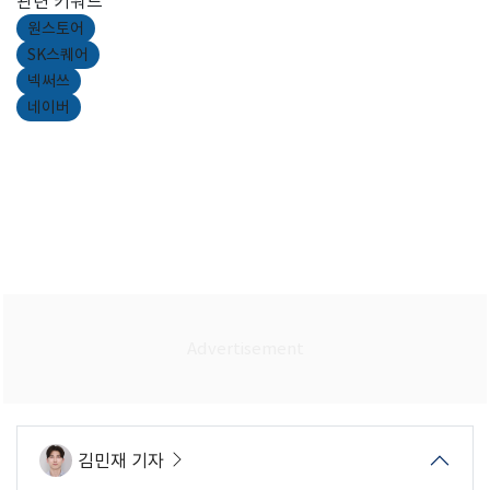
관련 키워드
원스토어
SK스퀘어
넥써쓰
네이버
김민재 기자