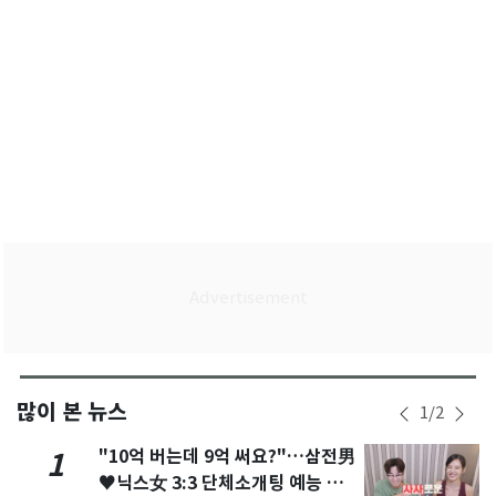
많이 본 뉴스
1
/
2
"10억 버는데 9억 써요?"…삼전男
1
♥닉스女 3:3 단체소개팅 예능 화