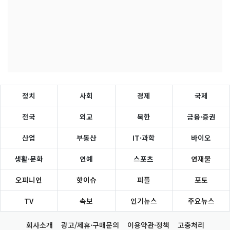
정치
사회
경제
국제
전국
외교
북한
금융·증권
산업
부동산
IT·과학
바이오
생활·문화
연예
스포츠
연재물
오피니언
핫이슈
피플
포토
TV
속보
인기뉴스
주요뉴스
회사소개
광고/제휴·구매문의
이용약관·정책
고충처리