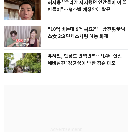
허지웅 "우리가 지지했던 인간들이 이 꼴
만들어"…형소법 개정안에 발끈
"10억 버는데 9억 써요?"…삼전男♥닉
스女 3:3 단체소개팅 예능 화제
유하진, 민낯도 반짝반짝…'14세 연상
예비남편' 강균성이 반한 청순 미모