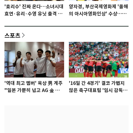
'효리수' 진짜 온다…소녀시대
양자경, 부산국제영화제 '올해
효연·유리·수영 유닛 출격 [N
의 아시아영화인상' 수상…15
이슈]
년만에 부산 온다
스포츠
'역대 최고 멤버' 육상 男 계주
'16일 간 4경기' 결코 가볍지
"일본 가뿐히 넘고 AG 金 따겠
않은 축구대표팀 '임시 감독'
다"
무게