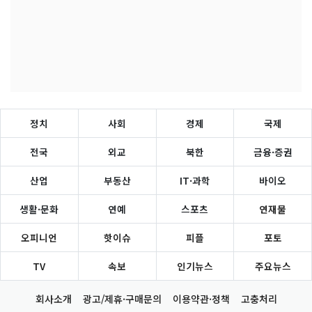
정치
사회
경제
국제
전국
외교
북한
금융·증권
산업
부동산
IT·과학
바이오
생활·문화
연예
스포츠
연재물
오피니언
핫이슈
피플
포토
TV
속보
인기뉴스
주요뉴스
회사소개
광고/제휴·구매문의
이용약관·정책
고충처리