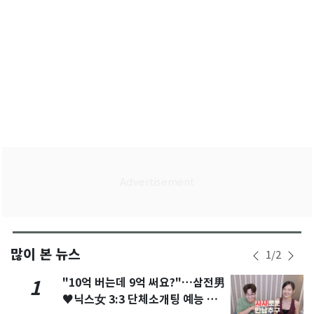
많이 본 뉴스
1
/
2
"10억 버는데 9억 써요?"…삼전男
1
♥닉스女 3:3 단체소개팅 예능 화