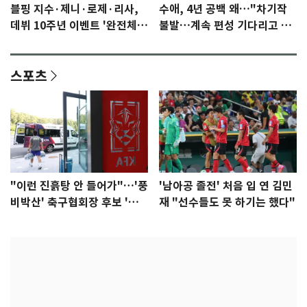
블핑 지수·제니·로제·리사,
수애, 4년 공백 왜…"차기작
데뷔 10주년 이벤트 '완전체'
불발…계속 편성 기다리고 있
참석 확정…기대감 UP
다"
스포츠
"이런 진흙탕 안 들어가"…'풍
'남아공 졸전' 처음 입 연 김민
비박산' 축구협회장 후보 '실
재 "선수들도 못 하기는 했다"
종'