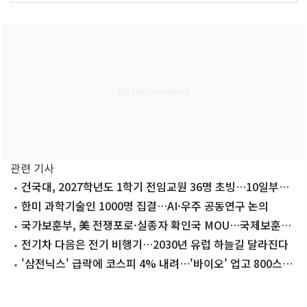
관련 기사
건국대, 2027학년도 1학기 전임교원 36명 초빙…10일부터
원서접수
한미 과학기술인 1000명 집결…AI·우주 공동연구 논의
국가보훈부, 美 전쟁포로·실종자 확인국 MOU…국제보훈협
력 강화
전기차 다음은 전기 비행기…2030년 유럽 하늘길 달라진다
'삼전닉스' 급락에 코스피 4% 내려…'바이오' 업고 800스닥
회복[시황종합]