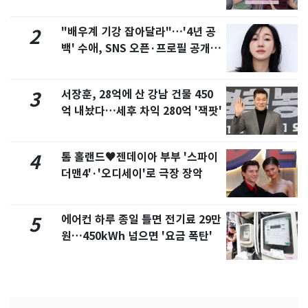
제
"배우계 기강 잡아달라"…'4년 공
2
백' 수애, SNS 오픈·프로필 공개
화제
서장훈, 28억에 산 강남 건물 450
3
억 내놨다…세후 차익 280억 '잭팟'
톰 홀랜드♥젠데이아 부부 '스파이
4
더맨4'·'오디세이'로 극장 장악
에어컨 하루 종일 틀면 전기료 29만
5
원…450kWh 넘으면 '요금 폭탄'