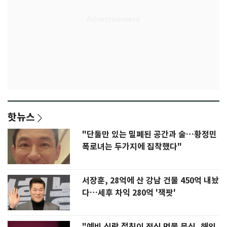
핫뉴스
"단둘만 있는 밀폐된 공간과 술…황정민
폭로녀는 두가지에 집착했다"
서장훈, 28억에 산 강남 건물 450억 내놨
다…세후 차익 280억 '잭팟'
"예비 신랑 절친이 전신 먹물 문신, 해외