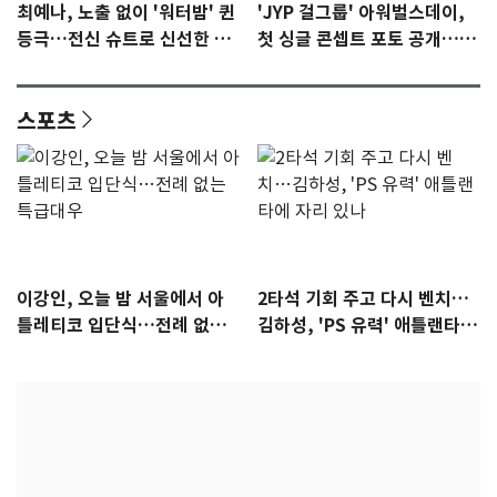
최예나, 노출 없이 '워터밤' 퀸
'JYP 걸그룹' 아워벌스데이,
등극…전신 슈트로 신선한 충
첫 싱글 콘셉트 포토 공개…청
격 [N샷]
량·키치
스포츠
이강인, 오늘 밤 서울에서 아
2타석 기회 주고 다시 벤치…
틀레티코 입단식…전례 없는
김하성, 'PS 유력' 애틀랜타에
특급대우
자리 있나