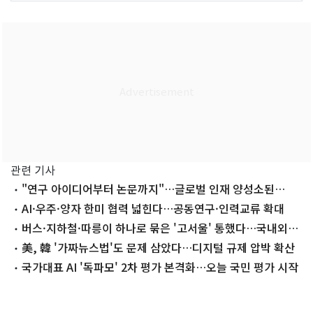
관련 기사
"연구 아이디어부터 논문까지"…글로벌 인재 양성소된
KAIST 학부 연구
AI·우주·양자 한미 협력 넓힌다…공동연구·인력교류 확대
버스·지하철·따릉이 하나로 묶은 '고서울' 통했다…국내외
어워드 4관왕
美, 韓 '가짜뉴스법'도 문제 삼았다…디지털 규제 압박 확산
국가대표 AI '독파모' 2차 평가 본격화…오늘 국민 평가 시작