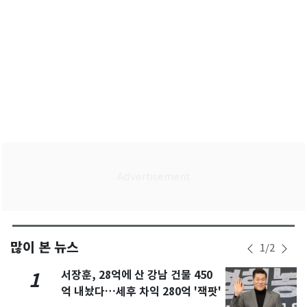
많이 본 뉴스
1
/
2
서장훈, 28억에 산 강남 건물 450
1
억 내놨다…세후 차익 280억 '잭팟'