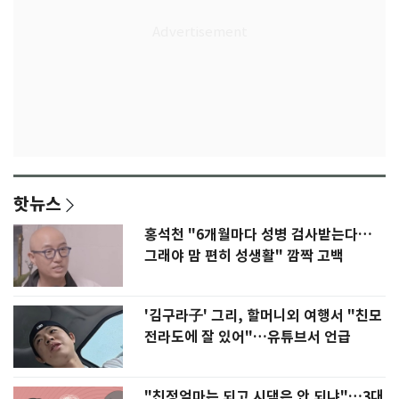
핫뉴스
홍석천 "6개월마다 성병 검사받는다…
그래야 맘 편히 성생활" 깜짝 고백
'김구라子' 그리, 할머니외 여행서 "친모
전라도에 잘 있어"…유튜브서 언급
"친정엄마는 되고 시댁은 안 되냐"…3대