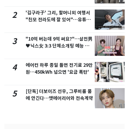
'김구라子' 그리, 할머니외 여행서
2
"친모 전라도에 잘 있어"…유튜브
서 언급
"10억 버는데 9억 써요?"…삼전男
3
♥닉스女 3:3 단체소개팅 예능 화
제
에어컨 하루 종일 틀면 전기료 29만
4
원…450kWh 넘으면 '요금 폭탄'
[단독] 더보이즈 선우, 그루비룸 품
5
에 안긴다…앳에어리어와 전속계약