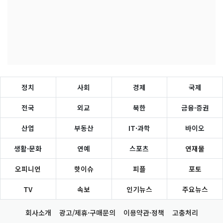
정치
사회
경제
국제
전국
외교
북한
금융·증권
산업
부동산
IT·과학
바이오
생활·문화
연예
스포츠
연재물
오피니언
핫이슈
피플
포토
TV
속보
인기뉴스
주요뉴스
회사소개
광고/제휴·구매문의
이용약관·정책
고충처리