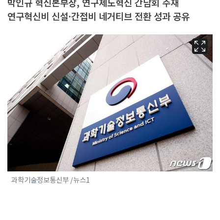
박인규 혁신본부장, 연구제도혁신 간담회 주재
연구혁신비 신설·간접비 네거티브 전환 성과 공유
과학기술정보통신부 /뉴스1