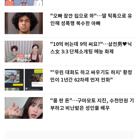
"오빠 잠깐 집으로 와"…딸 틱톡으로 유
인해 성폭행 복수한 아빠
"10억 버는데 9억 써요?"…삼전男♥닉
스女 3:3 단체소개팅 예능 화제
"'우린 대화도 하고 싸우기도 하지' 황정
민이 1년간 62차례 먼저 전화"
"몸 판 돈"…구마모토 지진, 수천만원 기
부하고 비난받은 성인물 배우