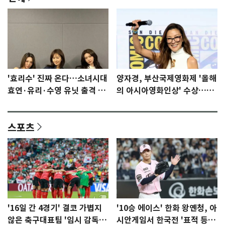
'효리수' 진짜 온다…소녀시대
양자경, 부산국제영화제 '올해
효연·유리·수영 유닛 출격 [N
의 아시아영화인상' 수상…15
이슈]
년만에 부산 온다
스포츠
'16일 간 4경기' 결코 가볍지
'10승 에이스' 한화 왕옌청, 아
않은 축구대표팀 '임시 감독'
시안게임서 한국전 '표적 등