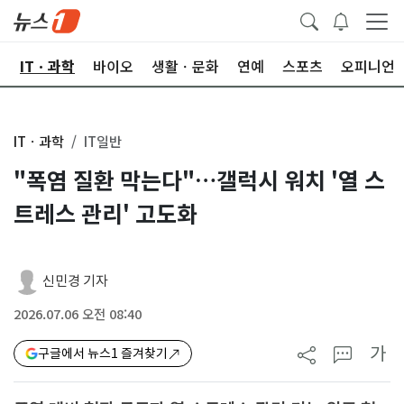
산
ITㆍ과학
바이오
생활ㆍ문화
연예
스포츠
오피니언
ITㆍ과학
IT일반
"폭염 질환 막는다"…갤럭시 워치 '열 스
트레스 관리' 고도화
신민경 기자
2026.07.06 오전 08:40
가
구글에서 뉴스1 즐겨찾기