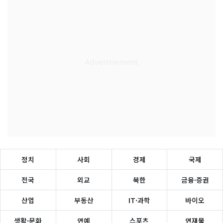
정치
사회
경제
국제
전국
외교
북한
금융·증권
산업
부동산
IT·과학
바이오
생활·문화
연예
스포츠
연재물