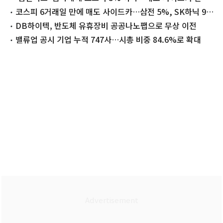
[장중시황]
코스피 6거래일 만에 매도 사이드카…삼전 5%, SK하닉 9%
급락(상보)
DB하이텍, 반도체 유휴장비 공공나노팹으로 무상 이전
밸류업 공시 기업 누적 747사…시총 비중 84.6%로 확대