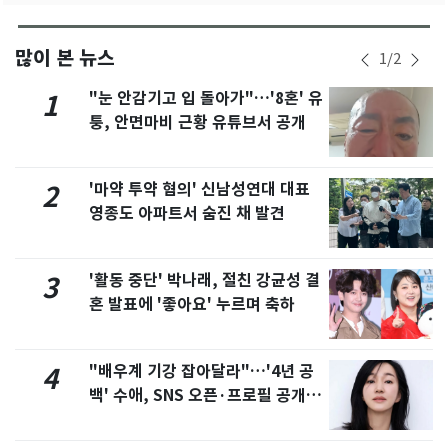
많이 본 뉴스
1
/
2
"눈 안감기고 입 돌아가"…'8혼' 유
1
퉁, 안면마비 근황 유튜브서 공개
'마약 투약 혐의' 신남성연대 대표
2
영종도 아파트서 숨진 채 발견
'활동 중단' 박나래, 절친 강균성 결
3
혼 발표에 '좋아요' 누르며 축하
"배우계 기강 잡아달라"…'4년 공
4
백' 수애, SNS 오픈·프로필 공개
화제