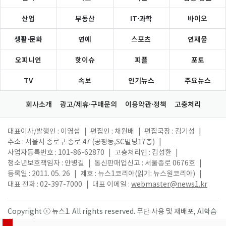
산업
부동산
IT·과학
바이오
생활·문화
연예
스포츠
연재물
오피니언
핫이슈
피플
포토
TV
속보
인기뉴스
주요뉴스
회사소개
광고/제휴·구매문의
이용약관·정책
고충처리
대표이사/발행인 : 이영섭
|
편집인 : 채원배
|
편집국장 : 김기성
|
주소 : 서울시 종로구 종로 47 (공평동,SC빌딩17층)
|
사업자등록번호 : 101-86-62870
|
고충처리인 : 김성환
|
청소년보호책임자 : 안병길
|
통신판매업신고 : 서울종로 0676호
|
등록일 : 2011. 05. 26
|
제호 : 뉴스1코리아(읽기: 뉴스원코리아)
|
대표 전화 : 02-397-7000
|
대표 이메일 :
webmaster@news1.kr
Copyright ⓒ 뉴스1. All rights reserved. 무단 사용 및 재배포, AI학습
활용 금지.