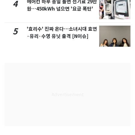
에어컨 하루 종일 틀면 전기료 29만
4
원…450kWh 넘으면 '요금 폭탄'
'효리수' 진짜 온다…소녀시대 효연
5
·유리·수영 유닛 출격 [N이슈]