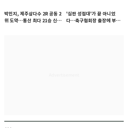
박민지, 제주삼다수 2R 공동 2
'심판 성접대'가 끝 아니었
위 도약…통산 최다 21승 신기
다…축구협회장 출장에 부인
록 도전
3회 동반 '펑펑'