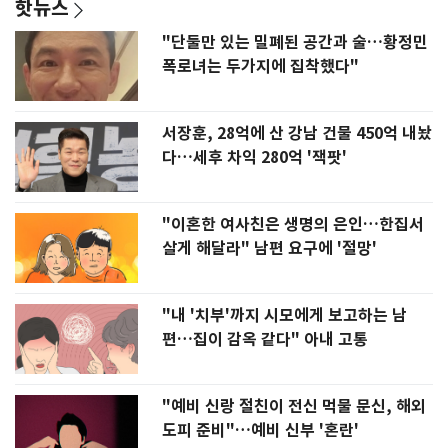
핫뉴스
"단둘만 있는 밀폐된 공간과 술…황정민
폭로녀는 두가지에 집착했다"
서장훈, 28억에 산 강남 건물 450억 내놨
다…세후 차익 280억 '잭팟'
"이혼한 여사친은 생명의 은인…한집서
살게 해달라" 남편 요구에 '절망'
"내 '치부'까지 시모에게 보고하는 남
편…집이 감옥 같다" 아내 고통
"예비 신랑 절친이 전신 먹물 문신, 해외
도피 준비"…예비 신부 '혼란'