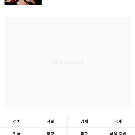
정치
사회
경제
국제
전국
외교
북한
금융·증권