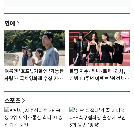
연예
여름엔 '호프', 가을엔 '가능한
블핑 지수·제니·로제·리사,
사랑'…국제영화제 수상 기대
데뷔 10주년 이벤트 '완전체'
감 [N이슈]
참석 확정…기대감 UP
스포츠