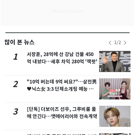
많이 본 뉴스
1
/
2
서장훈, 28억에 산 강남 건물 450
1
억 내놨다…세후 차익 280억 '잭팟'
"10억 버는데 9억 써요?"…삼전男
2
♥닉스女 3:3 단체소개팅 예능 화
제
[단독] 더보이즈 선우, 그루비룸 품
3
에 안긴다…앳에어리어와 전속계약