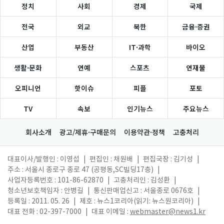
정치
사회
경제
국제
전국
외교
북한
금융·증권
산업
부동산
IT·과학
바이오
생활·문화
연예
스포츠
연재물
오피니언
핫이슈
피플
포토
TV
속보
인기뉴스
주요뉴스
회사소개
광고/제휴·구매문의
이용약관·정책
고충처리
대표이사/발행인 : 이영섭
|
편집인 : 채원배
|
편집국장 : 김기성
|
주소 : 서울시 종로구 종로 47 (공평동,SC빌딩17층)
|
사업자등록번호 : 101-86-62870
|
고충처리인 : 김성환
|
청소년보호책임자 : 안병길
|
통신판매업신고 : 서울종로 0676호
|
등록일 : 2011. 05. 26
|
제호 : 뉴스1코리아(읽기: 뉴스원코리아)
|
대표 전화 : 02-397-7000
|
대표 이메일 :
webmaster@news1.kr