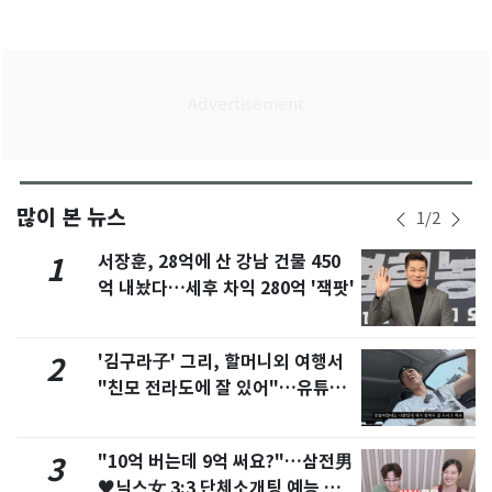
많이 본 뉴스
1
/
2
서장훈, 28억에 산 강남 건물 450
1
억 내놨다…세후 차익 280억 '잭팟'
'김구라子' 그리, 할머니외 여행서
2
"친모 전라도에 잘 있어"…유튜브
서 언급
"10억 버는데 9억 써요?"…삼전男
3
♥닉스女 3:3 단체소개팅 예능 화