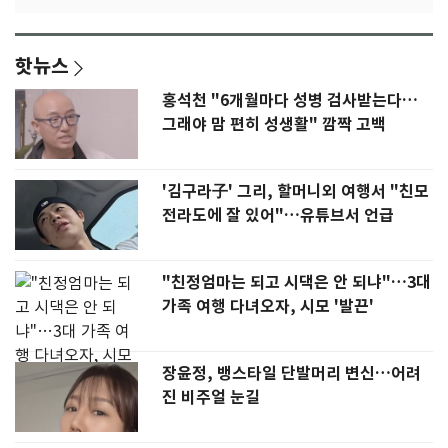
핫뉴스
홍석천 "6개월마다 성병 검사받는다…
그래야 맘 편히 성생활" 깜짝 고백
'김구라子' 그리, 할머니외 여행서 "친모
전라도에 잘 있어"…유튜브서 언급
"친정엄마는 되고 시댁은 안 되냐"…3대
가족 여행 다녀오자, 시모 '발끈'
장윤정, 뱅스타일 단발머리 변신…어려
진 비주얼 눈길