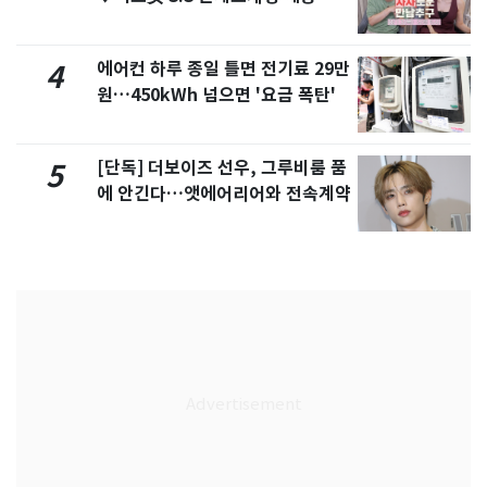
제
에어컨 하루 종일 틀면 전기료 29만
4
원…450kWh 넘으면 '요금 폭탄'
[단독] 더보이즈 선우, 그루비룸 품
5
에 안긴다…앳에어리어와 전속계약