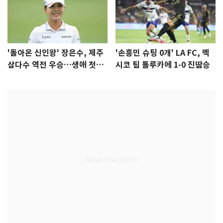
'돌아온 신인왕' 장은수, 제주
'손흥민 슈팅 0개' LA FC, 멕
삼다수 역전 우승…생애 첫승
시코 팀 톨루카에 1-0 진땀승
감격