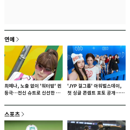
연예
최예나, 노출 없이 '워터밤' 퀸
'JYP 걸그룹' 아워벌스데이,
등극…전신 슈트로 신선한 충
첫 싱글 콘셉트 포토 공개…청
격 [N샷]
량·키치
스포츠