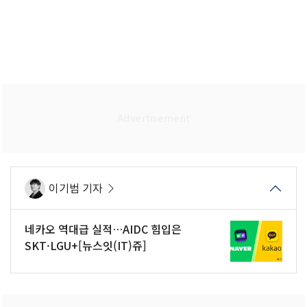
이기범 기자
네카오 역대급 실적…AIDC 힘입은
SKT·LGU+[뉴스잇(IT)쥬]