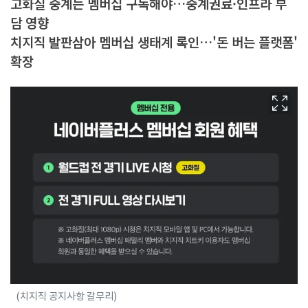
고화질 중계는 멤버십 구독해야…중계권료·인프라 부
담 영향
치지직 발판삼아 멤버십 생태계 록인…'돈 버는 플랫폼'
확장
(치지직 공지사항 갈무리)