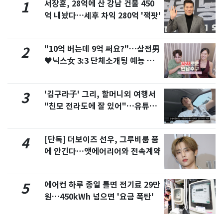
서장훈, 28억에 산 강남 건물 450
1
억 내놨다…세후 차익 280억 '잭팟'
"10억 버는데 9억 써요?"…삼전男
2
♥닉스女 3:3 단체소개팅 예능 화
제
'김구라子' 그리, 할머니외 여행서
3
"친모 전라도에 잘 있어"…유튜브
서 언급
[단독] 더보이즈 선우, 그루비룸 품
4
에 안긴다…앳에어리어와 전속계약
에어컨 하루 종일 틀면 전기료 29만
5
원…450kWh 넘으면 '요금 폭탄'