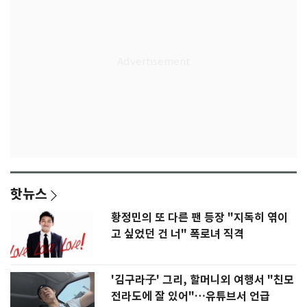
핫뉴스
황정민의 또 다른 팬 등장 "지독히 엮이
고 싶었던 건 너" 폭로녀 직격
'김구라子' 그리, 할머니외 여행서 "친모
전라도에 잘 있어"…유튜브서 언급