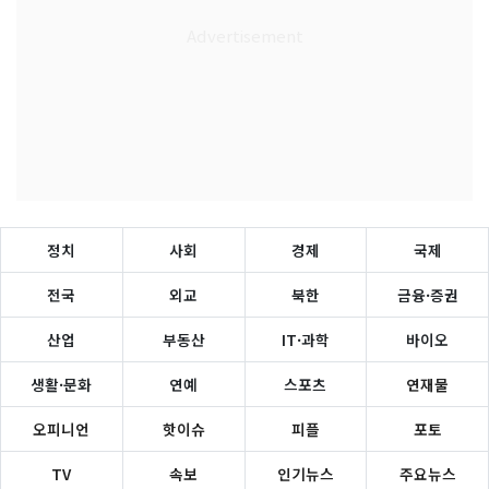
정치
사회
경제
국제
전국
외교
북한
금융·증권
산업
부동산
IT·과학
바이오
생활·문화
연예
스포츠
연재물
오피니언
핫이슈
피플
포토
TV
속보
인기뉴스
주요뉴스