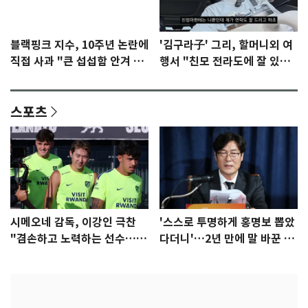
블랙핑크 지수, 10주년 논란에
'김구라子' 그리, 할머니외 여
직접 사과 "큰 섭섭함 안겨 미
행서 "친모 전라도에 잘 있
안"
어"…유튜브서 언급
스포츠
시메오네 감독, 이강인 극찬
'스스로 투명하게 홍명보 뽑았
"겸손하고 노력하는 선수…좋
다더니'…2년 만에 말 바꾼 이
은 첫인상"
임생