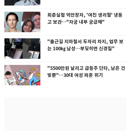
회춘실험 억만장자, '여친 생리혈' 냉동
고 보관…"자궁 내부 궁금해"
"출근길 지하철서 두자리 차지, 업무 보
는 100㎏ 남성…부딪히면 신경질"
"5500만원 날리고 급등주 단타, 남은 건
빚뿐"…30대 여성 파혼 위기