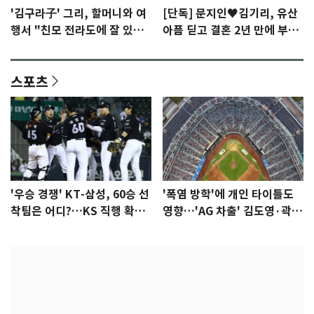
'김구라子' 그리, 할머니와 여
[단독] 문지인♥김기리, 유산
행서 "친모 전라도에 잘 있
아픔 딛고 결혼 2년 만에 부모
어"…유튜브서 언급
됐다…7일 득남
스포츠
'우승 경쟁' KT-삼성, 60승 선
'폭염 방학'에 개인 타이틀도
착팀은 어디?…KS 직행 확률
영향…'AG 차출' 김도영·곽빈
77.8%
울상