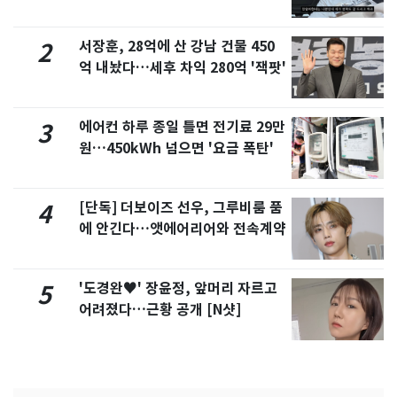
서 언급
서장훈, 28억에 산 강남 건물 450
2
억 내놨다…세후 차익 280억 '잭팟'
에어컨 하루 종일 틀면 전기료 29만
3
원…450kWh 넘으면 '요금 폭탄'
[단독] 더보이즈 선우, 그루비룸 품
4
에 안긴다…앳에어리어와 전속계약
'도경완♥' 장윤정, 앞머리 자르고
5
어려졌다…근황 공개 [N샷]