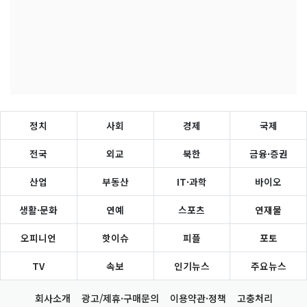
정치
사회
경제
국제
전국
외교
북한
금융·증권
산업
부동산
IT·과학
바이오
생활·문화
연예
스포츠
연재물
오피니언
핫이슈
피플
포토
TV
속보
인기뉴스
주요뉴스
회사소개
광고/제휴·구매문의
이용약관·정책
고충처리