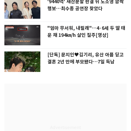
'9440억' 재산분할 판결 뒤 노소영 깜짝
행보…최수종 공연장 찾았다
"엄마 무서워, 내릴래"…4·6세 두 딸 태
운 채 194㎞/h 살인 질주[영상]
[단독] 문지인♥김기리, 유산 아픔 딛고
결혼 2년 만에 부모됐다…7일 득남