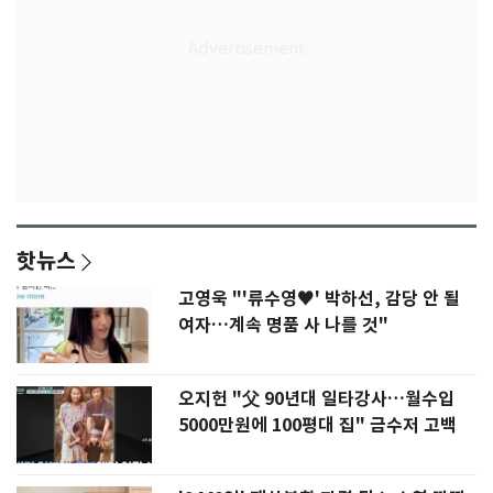
핫뉴스
고영욱 "'류수영♥' 박하선, 감당 안 될
여자…계속 명품 사 나를 것"
오지헌 "父 90년대 일타강사…월수입
5000만원에 100평대 집" 금수저 고백