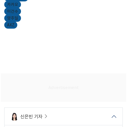
카카오
이건수
양주일
AXZ
신은빈 기자