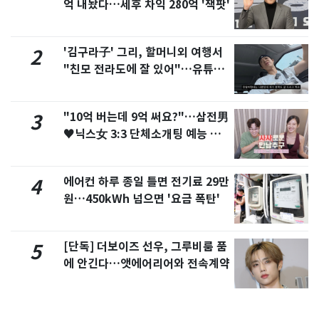
억 내놨다…세후 차익 280억 '잭팟'
'김구라子' 그리, 할머니외 여행서
2
"친모 전라도에 잘 있어"…유튜브
서 언급
"10억 버는데 9억 써요?"…삼전男
3
♥닉스女 3:3 단체소개팅 예능 화
제
에어컨 하루 종일 틀면 전기료 29만
4
원…450kWh 넘으면 '요금 폭탄'
[단독] 더보이즈 선우, 그루비룸 품
5
에 안긴다…앳에어리어와 전속계약