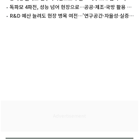
운영
독파모 4파전, 성능 넘어 현장으로…공공·제조·국방 활용 확
대
R&D 예산 늘려도 현장 병목 여전…'연구공간·자율성·실증
병행해야'