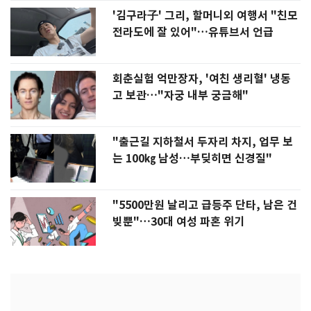
'김구라子' 그리, 할머니외 여행서 "친모
전라도에 잘 있어"…유튜브서 언급
회춘실험 억만장자, '여친 생리혈' 냉동
고 보관…"자궁 내부 궁금해"
"출근길 지하철서 두자리 차지, 업무 보
는 100㎏ 남성…부딪히면 신경질"
"5500만원 날리고 급등주 단타, 남은 건
빚뿐"…30대 여성 파혼 위기