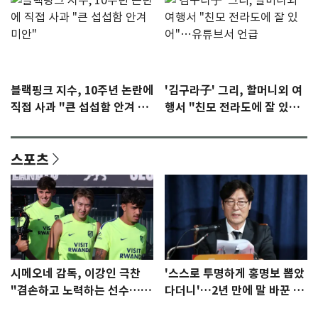
블랙핑크 지수, 10주년 논란에
'김구라子' 그리, 할머니외 여
직접 사과 "큰 섭섭함 안겨 미
행서 "친모 전라도에 잘 있
안"
어"…유튜브서 언급
스포츠
시메오네 감독, 이강인 극찬
'스스로 투명하게 홍명보 뽑았
"겸손하고 노력하는 선수…좋
다더니'…2년 만에 말 바꾼 이
은 첫인상"
임생