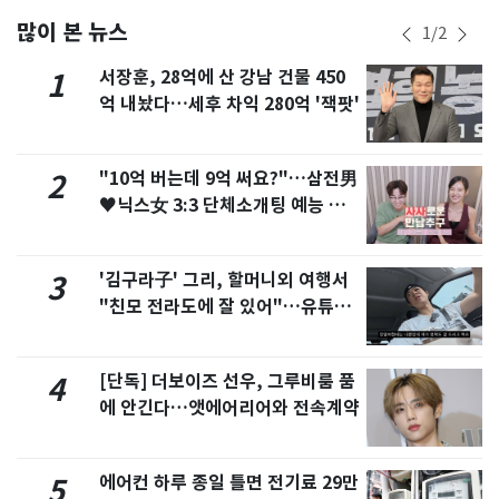
많이 본 뉴스
1
/
2
서장훈, 28억에 산 강남 건물 450
1
억 내놨다…세후 차익 280억 '잭팟'
"10억 버는데 9억 써요?"…삼전男
2
♥닉스女 3:3 단체소개팅 예능 화
제
'김구라子' 그리, 할머니외 여행서
3
"친모 전라도에 잘 있어"…유튜브
서 언급
[단독] 더보이즈 선우, 그루비룸 품
4
에 안긴다…앳에어리어와 전속계약
에어컨 하루 종일 틀면 전기료 29만
5