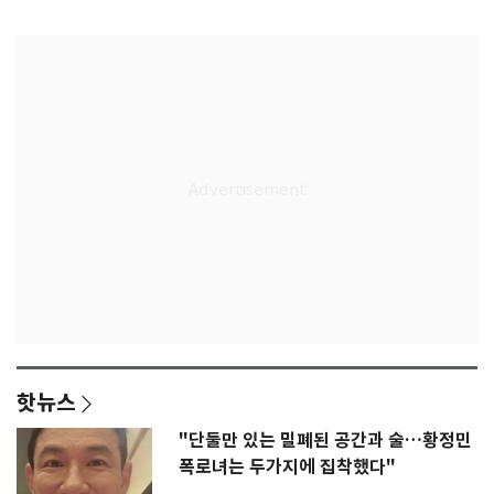
록 도전
3회 동반 '펑펑'
핫뉴스
"단둘만 있는 밀폐된 공간과 술…황정민
폭로녀는 두가지에 집착했다"