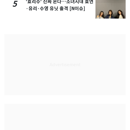
'효리수' 진짜 온다…소녀시대 효연
5
·유리·수영 유닛 출격 [N이슈]