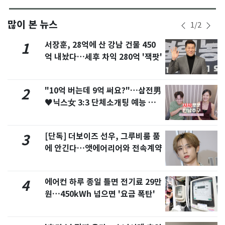
많이 본 뉴스
1
/
2
서장훈, 28억에 산 강남 건물 450
1
억 내놨다…세후 차익 280억 '잭팟'
"10억 버는데 9억 써요?"…삼전男
2
♥닉스女 3:3 단체소개팅 예능 화
제
[단독] 더보이즈 선우, 그루비룸 품
3
에 안긴다…앳에어리어와 전속계약
에어컨 하루 종일 틀면 전기료 29만
4
원…450kWh 넘으면 '요금 폭탄'