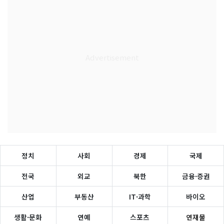
정치
사회
경제
국제
전국
외교
북한
금융·증권
산업
부동산
IT·과학
바이오
생활·문화
연예
스포츠
연재물