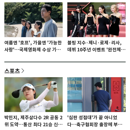
여름엔 '호프', 가을엔 '가능한
블핑 지수·제니·로제·리사,
사랑'…국제영화제 수상 기대
데뷔 10주년 이벤트 '완전체'
감 [N이슈]
참석 확정…기대감 UP
스포츠
박민지, 제주삼다수 2R 공동 2
'심판 성접대'가 끝 아니었
위 도약…통산 최다 21승 신기
다…축구협회장 출장에 부인