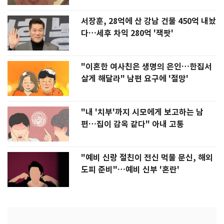
서장훈, 28억에 산 강남 건물 450억 내놨
다…세후 차익 280억 '잭팟'
"이혼한 여사친은 생명의 은인…한집서
살게 해달라" 남편 요구에 '절망'
"내 '치부'까지 시모에게 보고하는 남
편…집이 감옥 같다" 아내 고통
"예비 신랑 절친이 전신 먹물 문신, 해외
도피 준비"…예비 신부 '혼란'