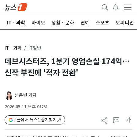
산
ITㆍ과학
바이오
생활ㆍ문화
연예
스포츠
오피니언
ITㆍ과학
IT일반
데브시스터즈, 1분기 영업손실 174억…
신작 부진에 '적자 전환'
신은빈 기자
2026.05.11 오후 01:31
가
구글에서 뉴스1 즐겨찾기