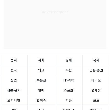
정치
사회
경제
국제
전국
외교
북한
금융·증권
산업
부동산
IT·과학
바이오
생활·문화
연예
스포츠
연재물
오피니언
핫이슈
피플
포토