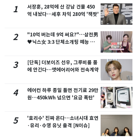
서장훈, 28억에 산 강남 건물 450
1
억 내놨다…세후 차익 280억 '잭팟'
"10억 버는데 9억 써요?"…삼전男
2
♥닉스女 3:3 단체소개팅 예능 화
제
[단독] 더보이즈 선우, 그루비룸 품
3
에 안긴다…앳에어리어와 전속계약
에어컨 하루 종일 틀면 전기료 29만
4
원…450kWh 넘으면 '요금 폭탄'
'효리수' 진짜 온다…소녀시대 효연
5
·유리·수영 유닛 출격 [N이슈]