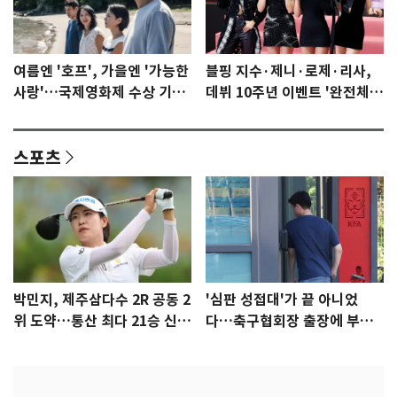
여름엔 '호프', 가을엔 '가능한
블핑 지수·제니·로제·리사,
사랑'…국제영화제 수상 기대
데뷔 10주년 이벤트 '완전체'
감 [N이슈]
참석 확정…기대감 UP
스포츠
박민지, 제주삼다수 2R 공동 2
'심판 성접대'가 끝 아니었
위 도약…통산 최다 21승 신기
다…축구협회장 출장에 부인
록 도전
3회 동반 '펑펑'