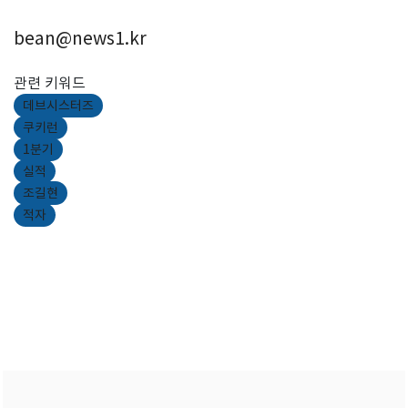
bean@news1.kr
관련 키워드
데브시스터즈
쿠키런
1분기
실적
조길현
적자