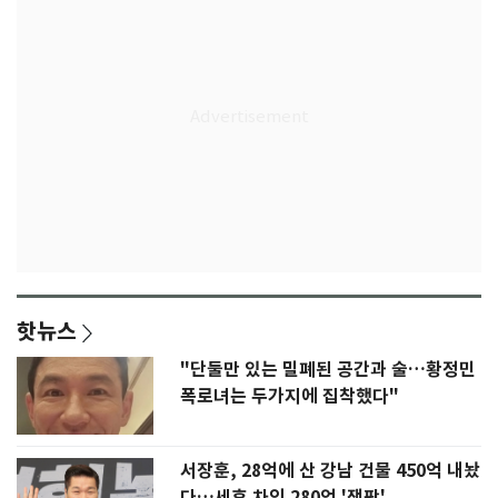
핫뉴스
"단둘만 있는 밀폐된 공간과 술…황정민
폭로녀는 두가지에 집착했다"
서장훈, 28억에 산 강남 건물 450억 내놨
다…세후 차익 280억 '잭팟'