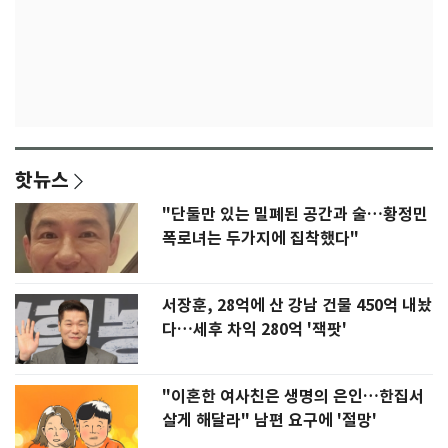
핫뉴스
"단둘만 있는 밀폐된 공간과 술…황정민
폭로녀는 두가지에 집착했다"
서장훈, 28억에 산 강남 건물 450억 내놨
다…세후 차익 280억 '잭팟'
"이혼한 여사친은 생명의 은인…한집서
살게 해달라" 남편 요구에 '절망'