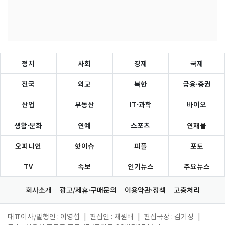
정치
사회
경제
국제
전국
외교
북한
금융·증권
산업
부동산
IT·과학
바이오
생활·문화
연예
스포츠
연재물
오피니언
핫이슈
피플
포토
TV
속보
인기뉴스
주요뉴스
회사소개
광고/제휴·구매문의
이용약관·정책
고충처리
대표이사/발행인 : 이영섭
|
편집인 : 채원배
|
편집국장 : 김기성
|