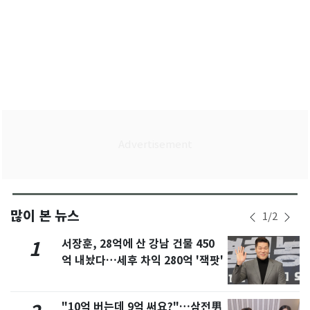
많이 본 뉴스
1
/
2
서장훈, 28억에 산 강남 건물 450
1
억 내놨다…세후 차익 280억 '잭팟'
"10억 버는데 9억 써요?"…삼전男