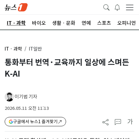
산
ITㆍ과학
바이오
생활ㆍ문화
연예
스포츠
오피니언
ITㆍ과학
IT일반
통화부터 번역·교육까지 일상에 스며든
K-AI
이기범 기자
2026.05.11 오전 11:13
가
구글에서 뉴스1 즐겨찾기