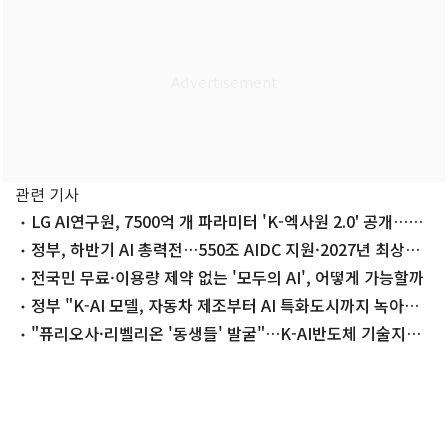
관련 기사
LG AI연구원, 7500억 개 파라미터 'K-엑사원 2.0' 공개…국
내 최대
정부, 하반기 AI 총력전…550조 AIDC 지원·2027년 최상위
모델 확보
전국민 무료·이용량 제약 없는 '모두의 AI', 어떻게 가능할까
정부 "K-AI 모델, 자동차 제조부터 AI 특화도시까지 녹아들
어"
"퓨리오사·리벨리온 '동생들' 발굴"…K-AI반도체 기술지원
센터 개소(종합)