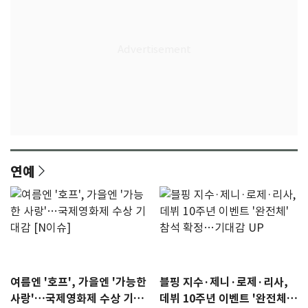
연예
여름엔 '호프', 가을엔 '가능한
블핑 지수·제니·로제·리사,
사랑'…국제영화제 수상 기대
데뷔 10주년 이벤트 '완전체'