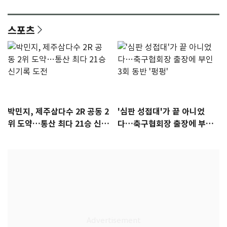
감 [N이슈]
참석 확정…기대감 UP
스포츠
박민지, 제주삼다수 2R 공동 2
'심판 성접대'가 끝 아니었
위 도약…통산 최다 21승 신기
다…축구협회장 출장에 부인
록 도전
3회 동반 '펑펑'