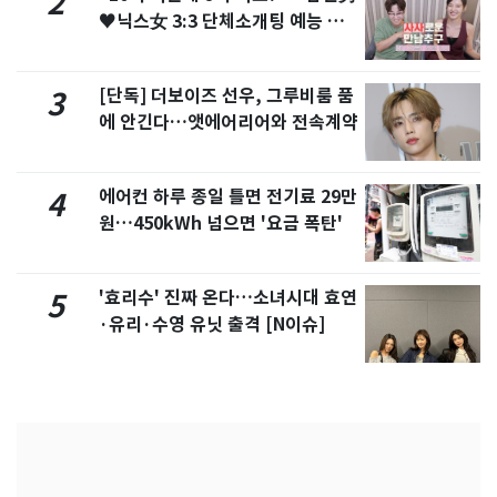
2
♥닉스女 3:3 단체소개팅 예능 화
제
[단독] 더보이즈 선우, 그루비룸 품
3
에 안긴다…앳에어리어와 전속계약
에어컨 하루 종일 틀면 전기료 29만
4
원…450kWh 넘으면 '요금 폭탄'
'효리수' 진짜 온다…소녀시대 효연
5
·유리·수영 유닛 출격 [N이슈]