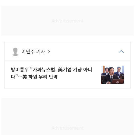
이민주 기자
방미통위 "가짜뉴스법, 美기업 겨냥 아니
다"…美 하원 우려 반박