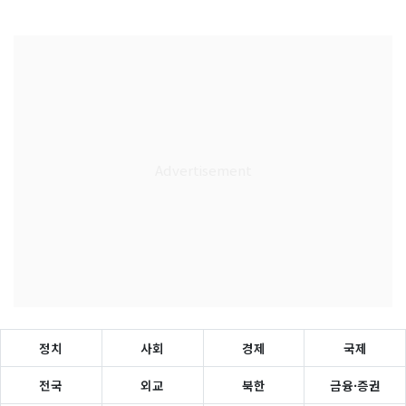
정치
사회
경제
국제
전국
외교
북한
금융·증권