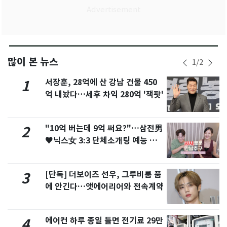
많이 본 뉴스
1
/
2
서장훈, 28억에 산 강남 건물 450
1
억 내놨다…세후 차익 280억 '잭팟'
"10억 버는데 9억 써요?"…삼전男
2
♥닉스女 3:3 단체소개팅 예능 화
제
[단독] 더보이즈 선우, 그루비룸 품
3
에 안긴다…앳에어리어와 전속계약
에어컨 하루 종일 틀면 전기료 29만
4