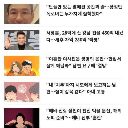
"단둘만 있는 밀폐된 공간과 술…황정민
폭로녀는 두가지에 집착했다"
서장훈, 28억에 산 강남 건물 450억 내놨
다…세후 차익 280억 '잭팟'
"이혼한 여사친은 생명의 은인…한집서
살게 해달라" 남편 요구에 '절망'
"내 '치부'까지 시모에게 보고하는 남
편…집이 감옥 같다" 아내 고통
"예비 신랑 절친이 전신 먹물 문신, 해외
도피 준비"…예비 신부 '혼란'