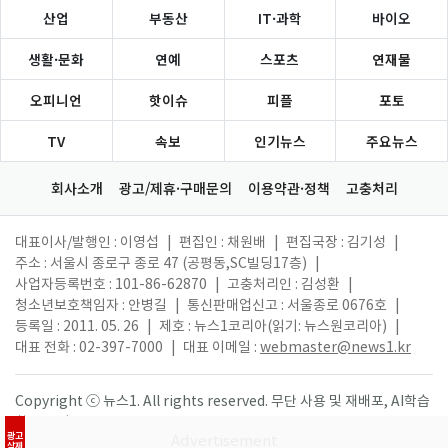
산업
부동산
IT·과학
바이오
생활·문화
연예
스포츠
연재물
오피니언
핫이슈
피플
포토
TV
속보
인기뉴스
주요뉴스
회사소개
광고/제휴·구매문의
이용약관·정책
고충처리
대표이사/발행인 : 이영섭
|
편집인 : 채원배
|
편집국장 : 김기성
|
주소 : 서울시 종로구 종로 47 (공평동,SC빌딩17층)
|
사업자등록번호 : 101-86-62870
|
고충처리인 : 김성환
|
청소년보호책임자 : 안병길
|
통신판매업신고 : 서울종로 0676호
|
등록일 : 2011. 05. 26
|
제호 : 뉴스1코리아(읽기: 뉴스원코리아)
|
대표 전화 : 02-397-7000
|
대표 이메일 :
webmaster@news1.kr
Copyright ⓒ 뉴스1. All rights reserved. 무단 사용 및 재배포, AI학습
활용 금지.
광고
삭제