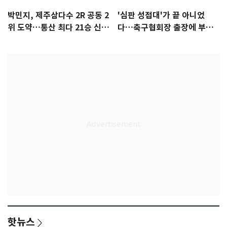
박민지, 제주삼다수 2R 공동 2
'심판 성접대'가 끝 아니었
위 도약…통산 최다 21승 신기
다…축구협회장 출장에 부인
록 도전
3회 동반 '펑펑'
핫뉴스