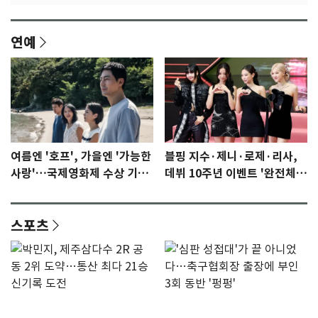
연예
여름엔 '호프', 가을엔 '가능한
블핑 지수·제니·로제·리사,
사랑'…국제영화제 수상 기대
데뷔 10주년 이벤트 '완전체'
감 [N이슈]
참석 확정…기대감 UP
스포츠