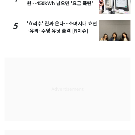
원…450kWh 넘으면 '요금 폭탄'
'효리수' 진짜 온다…소녀시대 효연
5
·유리·수영 유닛 출격 [N이슈]