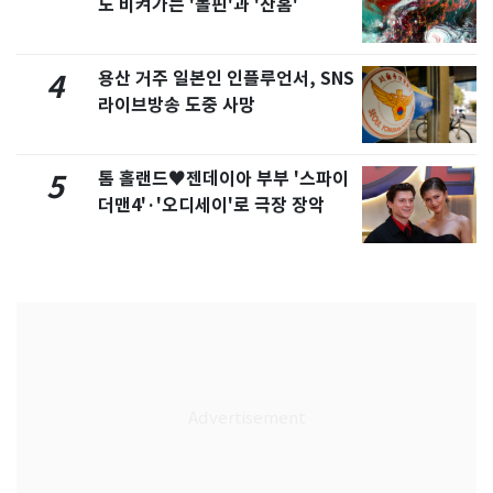
도 비켜가는 '돌핀'과 '찬홈'
용산 거주 일본인 인플루언서, SNS
4
라이브방송 도중 사망
톰 홀랜드♥젠데이아 부부 '스파이
5
더맨4'·'오디세이'로 극장 장악