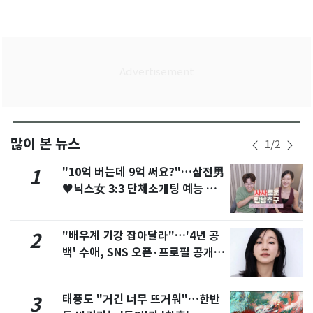
많이 본 뉴스
1
/
2
"10억 버는데 9억 써요?"…삼전男
1
♥닉스女 3:3 단체소개팅 예능 화
제
"배우계 기강 잡아달라"…'4년 공
2
백' 수애, SNS 오픈·프로필 공개
화제
태풍도 "거긴 너무 뜨거워"…한반
3