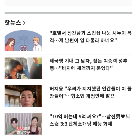
핫뉴스
"호텔서 상간남과 스킨십 나눈 시누이 목
격…제 남편이 입 다물라 하네요"
태국행 기내 그 남자, 잠든 여승객 성추
행…"바지에 체액까지 묻었다"
허지웅 "우리가 지지했던 인간들이 이 꼴
만들어"…형소법 개정안에 발끈
"10억 버는데 9억 써요?"…삼전男♥닉
스女 3:3 단체소개팅 예능 화제