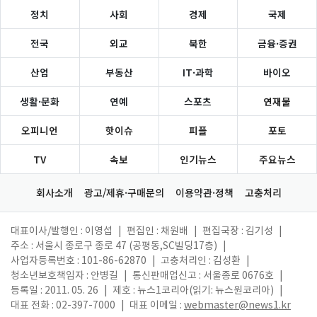
정치
사회
경제
국제
전국
외교
북한
금융·증권
산업
부동산
IT·과학
바이오
생활·문화
연예
스포츠
연재물
오피니언
핫이슈
피플
포토
TV
속보
인기뉴스
주요뉴스
회사소개
광고/제휴·구매문의
이용약관·정책
고충처리
대표이사/발행인 : 이영섭
|
편집인 : 채원배
|
편집국장 : 김기성
|
주소 : 서울시 종로구 종로 47 (공평동,SC빌딩17층)
|
사업자등록번호 : 101-86-62870
|
고충처리인 : 김성환
|
청소년보호책임자 : 안병길
|
통신판매업신고 : 서울종로 0676호
|
등록일 : 2011. 05. 26
|
제호 : 뉴스1코리아(읽기: 뉴스원코리아)
|
대표 전화 : 02-397-7000
|
대표 이메일 :
webmaster@news1.kr