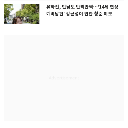
유하진, 민낯도 반짝반짝…'14세 연상
예비남편' 강균성이 반한 청순 미모