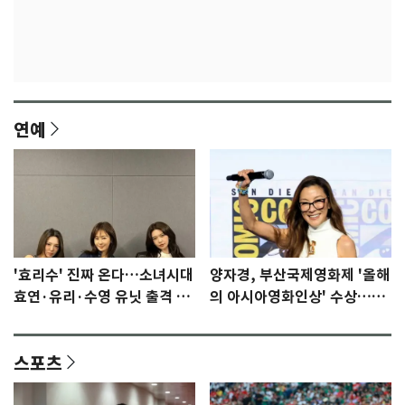
연예
'효리수' 진짜 온다…소녀시대
양자경, 부산국제영화제 '올해
효연·유리·수영 유닛 출격 [N
의 아시아영화인상' 수상…15
이슈]
년만에 부산 온다
스포츠