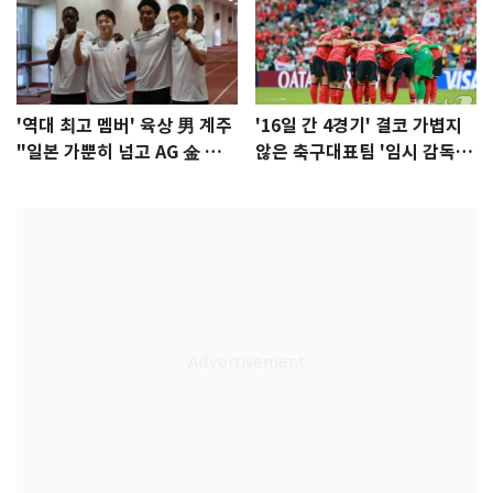
'역대 최고 멤버' 육상 男 계주
'16일 간 4경기' 결코 가볍지
"일본 가뿐히 넘고 AG 金 따겠
않은 축구대표팀 '임시 감독'
다"
무게