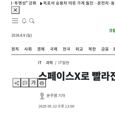
·투명성" 강화
목포서 승용차 의류 가게 돌진…운전자·동승자 부
크
2026.8.9 (일)
정치
사회
경제
국제
전국
외교
북한
금융ㆍ
ITㆍ과학
IT일반
스페이스X로 빨라진
가
윤주영 기자
2025.05.22 오후 12:00