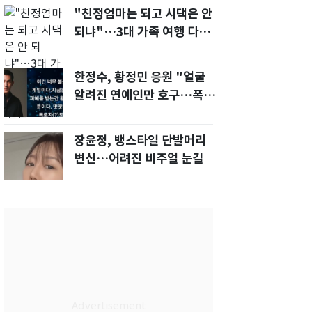
"친정엄마는 되고 시댁은 안
되냐"…3대 가족 여행 다녀
오자, 시모 '발끈'
한정수, 황정민 응원 "얼굴
알려진 연예인만 호구…폭로
녀도 신분 공개해라"
장윤정, 뱅스타일 단발머리
변신…어려진 비주얼 눈길