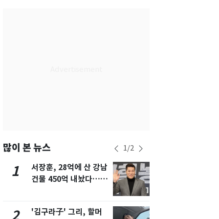
서울
28
℃
부산
25
℃
대구
28
℃
인천
30
℃
광주
33
℃
대전
30
℃
울산
24
℃
강릉
22
℃
많이 본 뉴스
1
/
2
제주
29
℃
서장훈, 28억에 산 강남
'심판 성접대
1
6
건물 450억 내놨다…세
었다…축구
후 차익 280억 '잭팟'
에 부인 3회 
'김구라子' 그리, 할머
회춘실험 억만
2
7