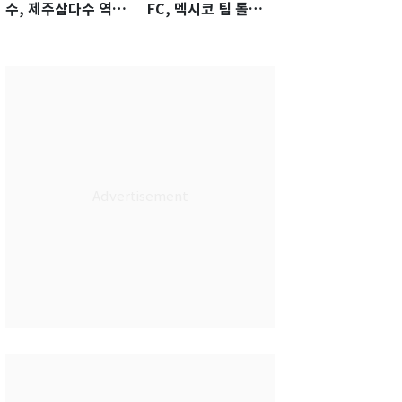
수, 제주삼다수 역전
FC, 멕시코 팀 톨루
우승…생애 첫승 감
카에 1-0 진땀승
격