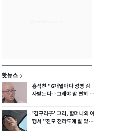
핫뉴스
홍석천 "6개월마다 성병 검
사받는다…그래야 맘 편히 성
생활" 깜짝 고백
'김구라子' 그리, 할머니외 여
행서 "친모 전라도에 잘 있
어"…유튜브서 언급