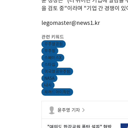
윤 청장은 "(더 뛰어난 기업에 일감을
을 검토 중"이라며 "기업 간 경쟁이 
legomaster@news1.kr
관련 키워드
우주항공청
우주청
스페이스X
스타십
미국항공우주청
NASA
나사
재러드아이작먼
윤주영 기자
"여의도 한강공원 폭탄 설치" 협박