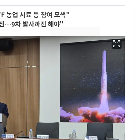
 농업 시료 등 참여 모색"
전…9차 발사까진 해야"
'심판 성접대'가 끝 아니
6
었다…축구협회장 출장
에 부인 3회 동반 '펑펑'
회춘실험 억만장자, '여
7