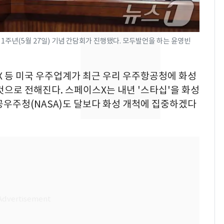
친 생리혈' 냉동고 보
관…"자궁 내부 궁금
해"
[단독] 경찰, '김부장'
8
1주년(5월 27일) 기념 간담회가 진행됐다. 모두발언을 하는 윤영빈
제작사 회장 수사…자본
시장법 위반 의혹
스X 등 미국 우주업계가 최근 우리 우주항공청에 화성
'일타강사' 남편과 아내
9
것으로 전해진다. 스페이스X는 내년 '스타십'을 화성
의 마지막 술자리…비극
공우주청(NASA)도 달보다 화성 개척에 집중하겠다
으로 끝나버린 17년
13호 태풍 '돌핀' 日오
10
키나와·가고시마현 접
근…26만명 대피령