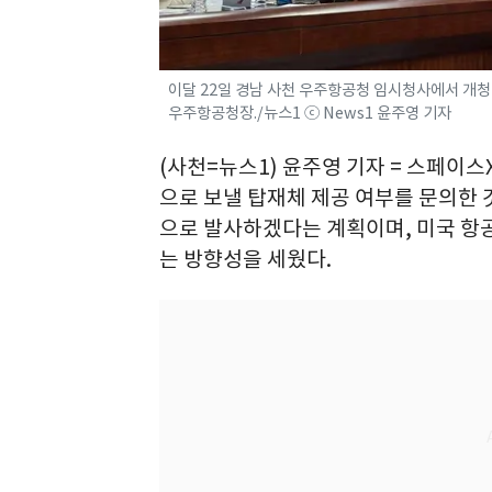
이달 22일 경남 사천 우주항공청 임시청사에서 개청 
우주항공청장./뉴스1 ⓒ News1 윤주영 기자
(사천=뉴스1) 윤주영 기자 = 스페이
으로 보낼 탑재체 제공 여부를 문의한 
으로 발사하겠다는 계획이며, 미국 항
는 방향성을 세웠다.