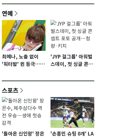
연예
최예나, 노출 없이
'JYP 걸그룹' 아워벌
'워터밤' 퀸 등극…전
스데이, 첫 싱글 콘셉
신 슈트로 신선한 충
트 포토 공개…청량·
격 [N샷]
키치
스포츠
'돌아온 신인왕' 장은
'손흥민 슈팅 0개' LA