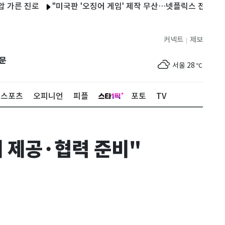
 진로
"미국판 '오징어 게임' 제작 무산…넷플릭스 전략 변경"
커넥트
제보
|
제주
29
℃
문
서울
28
℃
부산
25
℃
스포츠
오피니언
피플
포토
TV
대구
28
℃
인천
30
℃
 제공·협력 준비"
광주
33
℃
대전
30
℃
울산
24
℃
강릉
22
℃
제주
29
℃