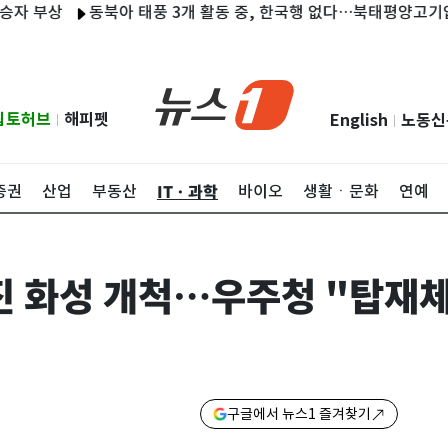
상
동북아 태풍 3개 활동 중, 한국행 없다…북태평양고기압 가른
립토허브
해피펫
English
노동신
|
|
ITㆍ과학
증권
산업
부동산
바이오
생활ㆍ문화
연예
 화성 개척…우주청 "탑재체
구글에서 뉴스1 즐겨찾기