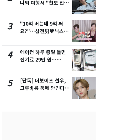
니외 여행서 "친모 전라
친 생리혈' 냉동고 보
도에 잘 있어"…유튜브
관…"자궁 
서 언급
해"
"10억 버는데 9억 써
[단독] 경찰,
3
8
요?"…삼전男♥닉스女
제작사 회장
3:3 단체소개팅 예능 화
시장법 위반
제
에어컨 하루 종일 틀면
'일타강사' 
4
9
전기료 29만 원…
의 마지막 
450kWh 넘으면 '요금
으로 끝나버린
폭탄'
[단독] 더보이즈 선우,
13호 태풍 '
5
10
그루비룸 품에 안긴다…
키나와·가고
앳에어리어와 전속계약
근…26만명