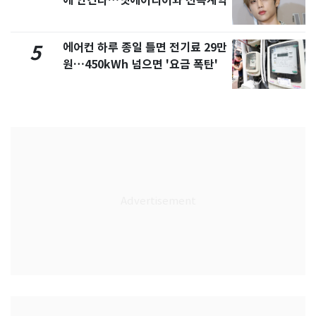
에 안긴다…앳에어리어와 전속계약
에어컨 하루 종일 틀면 전기료 29만
5
원…450kWh 넘으면 '요금 폭탄'