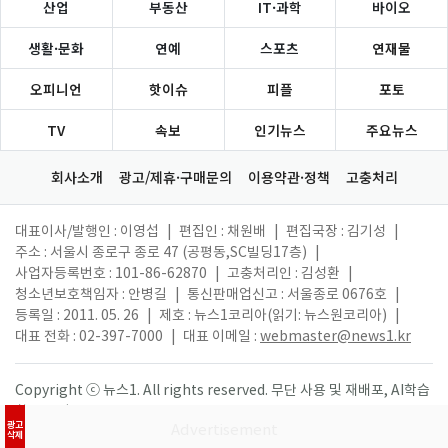
산업
부동산
IT·과학
바이오
생활·문화
연예
스포츠
연재물
오피니언
핫이슈
피플
포토
TV
속보
인기뉴스
주요뉴스
회사소개
광고/제휴·구매문의
이용약관·정책
고충처리
대표이사/발행인 : 이영섭
|
편집인 : 채원배
|
편집국장 : 김기성
|
주소 : 서울시 종로구 종로 47 (공평동,SC빌딩17층)
|
사업자등록번호 : 101-86-62870
|
고충처리인 : 김성환
|
청소년보호책임자 : 안병길
|
통신판매업신고 : 서울종로 0676호
|
등록일 : 2011. 05. 26
|
제호 : 뉴스1코리아(읽기: 뉴스원코리아)
|
대표 전화 : 02-397-7000
|
대표 이메일 :
webmaster@news1.kr
Copyright ⓒ 뉴스1. All rights reserved. 무단 사용 및 재배포, AI학습
활용 금지.
광고
삭제