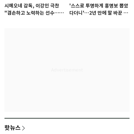
시메오네 감독, 이강인 극찬
'스스로 투명하게 홍명보 뽑았
"겸손하고 노력하는 선수…좋
다더니'…2년 만에 말 바꾼 이
은 첫인상"
임생
핫뉴스