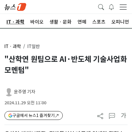
산
ITㆍ과학
바이오
생활ㆍ문화
연예
스포츠
오피니언
ITㆍ과학
IT일반
"산학연 원팀으로 AI·반도체 기술사업화
모멘텀"
윤주영 기자
2024.11.29 오전 11:00
가
구글에서 뉴스1 즐겨찾기