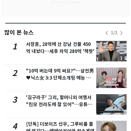
많이 본 뉴스
1
/
2
서장훈, 28억에 산 강남 건물 450
1
억 내놨다…세후 차익 280억 '잭팟'
"10억 버는데 9억 써요?"…삼전男
2
♥닉스女 3:3 단체소개팅 예능 화
제
'김구라子' 그리, 할머니외 여행서
3
"친모 전라도에 잘 있어"…유튜브
서 언급
[단독] 더보이즈 선우, 그루비룸 품
4