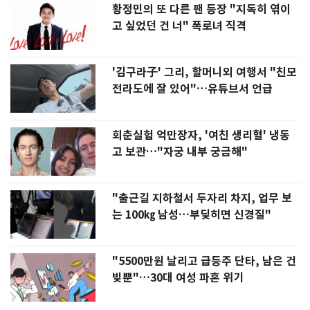
황정민의 또 다른 팬 등장 "지독히 엮이
고 싶었던 건 너" 폭로녀 직격
'김구라子' 그리, 할머니외 여행서 "친모
전라도에 잘 있어"…유튜브서 언급
회춘실험 억만장자, '여친 생리혈' 냉동
고 보관…"자궁 내부 궁금해"
"출근길 지하철서 두자리 차지, 업무 보
는 100㎏ 남성…부딪히면 신경질"
"5500만원 날리고 급등주 단타, 남은 건
빚뿐"…30대 여성 파혼 위기