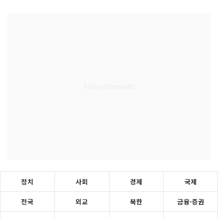
정치
사회
경제
국제
전국
외교
북한
금융·증권