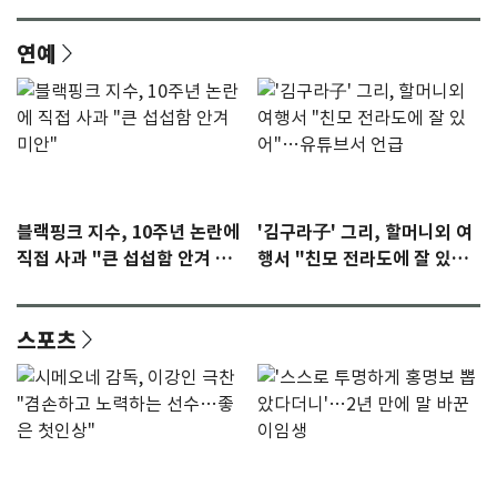
연예
블랙핑크 지수, 10주년 논란에
'김구라子' 그리, 할머니외 여
직접 사과 "큰 섭섭함 안겨 미
행서 "친모 전라도에 잘 있
안"
어"…유튜브서 언급
스포츠